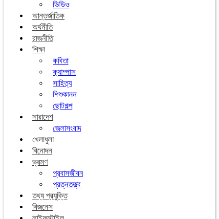
ভিডিও
আন্তর্জাতিক
অর্থনীতি
রাজনীতি
শিক্ষা
কবিতা
ক্যাম্পাস
সাহিত্য
শিশুকানন
ছোটগল্প
সারাদেশ
জেলাসংবাদ
খেলাধুলা
বিনোদন
ভ্রমণ
প্রবাসজীবন
প্রত্নতত্ত্ব
তথ্য প্রযুক্তি
বিজনেস
লাইফস্টাইল