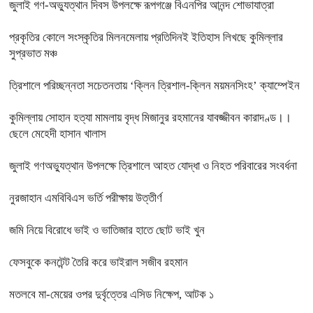
জুলাই গণ-অভ্যুত্থান দিবস উপলক্ষে রূপগঞ্জে বিএনপির আনন্দ শোভাযাত্রা
প্রকৃতির কোলে সংস্কৃতির মিলনমেলায় প্রতিদিনই ইতিহাস লিখছে কুমিল্লার
সুপ্রভাত মঞ্চ
ত্রিশালে পরিচ্ছন্নতা সচেতনতায় ‘ক্লিন ত্রিশাল-ক্লিন ময়মনসিংহ’ ক্যাম্পেইন
কুমিল্লায় সোহান হত্যা মামলায় বৃদ্ধ মিজানুর রহমানের যাবজ্জীবন কারাদণ্ড।।
ছেলে মেহেদী হাসান খালাস
জুলাই গণঅভ্যুত্থান উপলক্ষে ত্রিশালে আহত যোদ্ধা ও নিহত পরিবারের সংবর্ধনা
নুরজাহান এমবিবিএস ভর্তি পরীক্ষায় উত্তীর্ণ
জমি নিয়ে বিরোধে ভাই ও ভাতিজার হাতে ছোট ভাই খুন
ফেসবুকে কনটেন্ট তৈরি করে ভাইরাল সজীব রহমান
মতলবে মা-মেয়ের ওপর দুর্বৃত্তের এসিড নিক্ষেপ, আটক ১