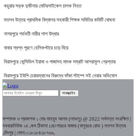
কচুয়ায় সড়ক দুর্ঘটনায় মোটরসাইকেল চালক নিহত
মতলব উত্তর প্রাথমিক বিদ্যালয় সহকারী শিক্ষক সমিতির কমিটি ঘোষনা
নাগরপুরে গর্ভবতী নারীর লাশ উদ্ধার
বাবার স্বপ্ন পূরণে হেলিকপ্টারে চড়ে বিয়ে
বিরামপুরে ফেন্সিডিল ইয়াবা ও গাজাসহ মাদক সম্রাট আশরাফুল গ্রেপ্তার
বিরামপুরে ইউপি চেয়ারম্যানের বিরুদ্ধে ফাঁকা স্টাম্পে সই নেয়ার অভিযোগ
সম্পাদক ও প্রকাশক
:
মোঃ মাহবুব আলম (লাভলু) @ 2022 সর্বসত্ত সংরক্ষিত |
নবধারানিউজ ২৪
.
কম ঠিকানা
:
ছেংগারচর বাজার (বালুরচর রোড ) মতলব উত্তর
,চাঁদপুর | ফোন:০১৮১৮৪২৮৭৬৯,