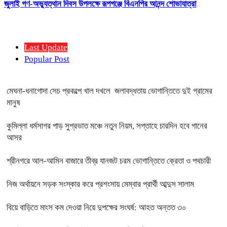
জুলাই গণ-অভ্যুত্থান দিবস উপলক্ষে রূপগঞ্জে বিএনপির আনন্দ শোভাযাত্রা
Last Update
Popular Post
মেঘনা-ধনাগোদা সেচ প্রকল্পে খাল দখলে জলাবদ্ধতায় ভোগান্তিতে দুই গ্রামের
মানুষ
কুমিল্লা ধর্মসাগর পাড় সুপ্রভাত মঞ্চে নতুন নিয়ম, সপ্তাহে চারদিন হবে গানের
আসর
শ্রীনগরে আল-আমিন বাজারে তীব্র যানজট চরম ভোগান্তিতে ক্রেতা ও পথচারী
নিজ অর্থায়নে সড়ক সংস্কার করে প্রশংসায় মেম্বার প্রার্থী আব্দুস সালাম
বিয়ে বাড়িতে মাংস কম দেওয়া নিয়ে দুপক্ষের সংঘর্ষ: আহত অন্তত ৩০ ​