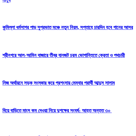
কুমিল্লা ধর্মসাগর পাড় সুপ্রভাত মঞ্চে নতুন নিয়ম, সপ্তাহে চারদিন হবে গানের আসর
শ্রীনগরে আল-আমিন বাজারে তীব্র যানজট চরম ভোগান্তিতে ক্রেতা ও পথচারী
নিজ অর্থায়নে সড়ক সংস্কার করে প্রশংসায় মেম্বার প্রার্থী আব্দুস সালাম
বিয়ে বাড়িতে মাংস কম দেওয়া নিয়ে দুপক্ষের সংঘর্ষ: আহত অন্তত ৩০ ​