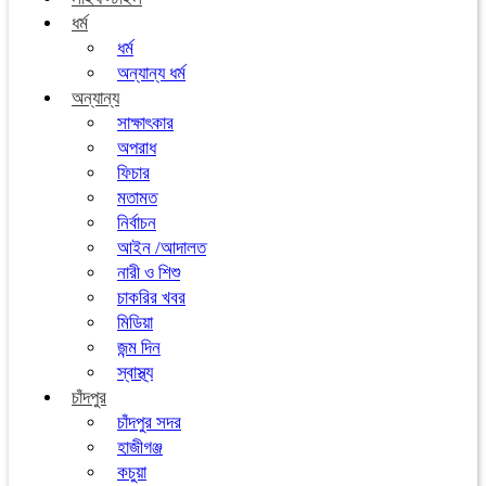
ধর্ম
ধর্ম
অন্যান্য ধর্ম
অন্যান্য
সাক্ষাৎকার
অপরাধ
ফিচার
মতামত
নির্বাচন
আইন /আদালত
নারী ও শিশু
চাকরির খবর
মিডিয়া
জন্ম দিন
স্বাস্থ্য
চাঁদপুর
চাঁদপুর সদর
হাজীগঞ্জ
কচুয়া