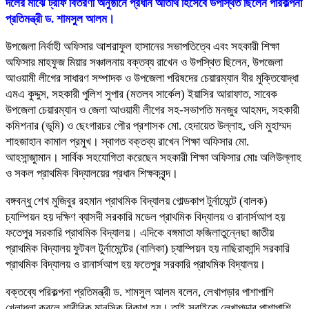
দলের মাঝে ট্রফি বিতরণী অনুষ্ঠানে প্রধান অতিথি হিসেবে উপস্থিত ছিলেন পরিকল্পনা
প্রতিমন্ত্রী ড. শামসুল আলম।
উপজেলা নির্বাহী অফিসার আশরাফুল হাসানের সভাপতিত্বে এবং সহকারী শিক্ষা
অফিসার মাহফুজ মিয়ার সঞ্চালনায় বক্তব্য রাখেন ও উপস্থিত ছিলেন, উপজেলা
আওয়ামী লীগের সাধারণ সম্পাদক ও উপজেলা পরিষদের চেয়ারম্যান বীর মুক্তিযোদ্ধা
এমএ কুদ্দুস, সহকারী পুলিশ সুপার (মতলব সার্কেল) ইয়াসির আরাফাত, সাবেক
উপজেলা চেয়ারম্যান ও জেলা আওয়ামী লীগের সহ-সভাপতি মনজুর আহমদ, সহকারী
কমিশনার (ভূমি) ও ছেংগারচর পৌর প্রশাসক মো. হেদায়েত উল্লাহ, ওসি মুহাম্মদ
শাহজাহান কামাল প্রমুখ। স্বাগত বক্তব্য রাখেন শিক্ষা অফিসার মো.
আহসান্জুামান। সার্বিক সহযোগিতা করেছেন সহকারী শিক্ষা অফিসার মোঃ অলিউল্লাহ
ও সকল প্রাথমিক বিদ্যালয়ের প্রধান শিক্ষকবৃন্দ।
বঙ্গবন্ধু শেখ মুজিবুর রহমান প্রাথমিক বিদ্যালয় গোল্ডকাপ টুর্নামেন্টে (বালক)
চ্যাম্পিয়ন হয় দক্ষিণ ব্যাসদী সরকারি মডেল প্রাথমিক বিদ্যালয় ও রানার্সআপ হয়
ফতেপুর সরকারি প্রাথমিক বিদ্যালয়। এদিকে বঙ্গমাতা ফজিলাতুন্নেছা জাতীয়
প্রাথমিক বিদ্যালয় ফুটবল টুর্নামেন্টের (বালিকা) চ্যাম্পিয়ন হয় নাছিরাকান্দি সরকারি
প্রাথমিক বিদ্যালয় ও রানার্সআপ হয় ফতেপুর সরকারি প্রাথমিক বিদ্যালয়।
বক্তব্যে পরিকল্পনা প্রতিমন্ত্রী ড. শামসুল আলম বলেন, লেখাপড়ার পাশাপাশি
খেলাধুলা করলে শারীরিক মানসিক বিকাশ হয়। তাই সবাইকে লেখাপড়ার পাশাপাশি