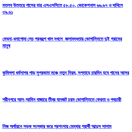
মতলব উত্তরে পাসের হার এসএসসিতে ৫৮.৫০, ভোকেশনাল ৬৬.৬৭ ও দাখিলে
৩৯.৬১
মেঘনা-ধনাগোদা সেচ প্রকল্পে খাল দখলে জলাবদ্ধতায় ভোগান্তিতে দুই গ্রামের
মানুষ
কুমিল্লা ধর্মসাগর পাড় সুপ্রভাত মঞ্চে নতুন নিয়ম, সপ্তাহে চারদিন হবে গানের আসর
শ্রীনগরে আল-আমিন বাজারে তীব্র যানজট চরম ভোগান্তিতে ক্রেতা ও পথচারী
নিজ অর্থায়নে সড়ক সংস্কার করে প্রশংসায় মেম্বার প্রার্থী আব্দুস সালাম