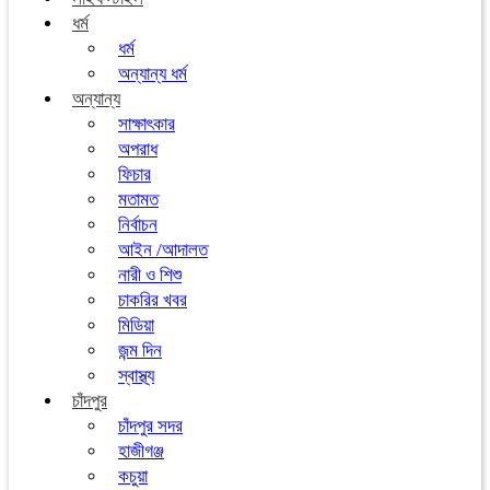
ধর্ম
ধর্ম
অন্যান্য ধর্ম
অন্যান্য
সাক্ষাৎকার
অপরাধ
ফিচার
মতামত
নির্বাচন
আইন /আদালত
নারী ও শিশু
চাকরির খবর
মিডিয়া
জন্ম দিন
স্বাস্থ্য
চাঁদপুর
চাঁদপুর সদর
হাজীগঞ্জ
কচুয়া