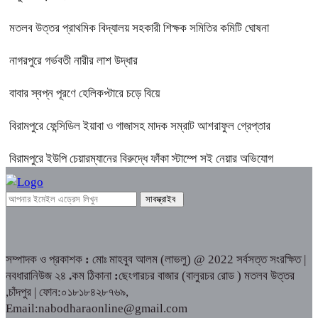
মতলব উত্তর প্রাথমিক বিদ্যালয় সহকারী শিক্ষক সমিতির কমিটি ঘোষনা
নাগরপুরে গর্ভবতী নারীর লাশ উদ্ধার
বাবার স্বপ্ন পূরণে হেলিকপ্টারে চড়ে বিয়ে
বিরামপুরে ফেন্সিডিল ইয়াবা ও গাজাসহ মাদক সম্রাট আশরাফুল গ্রেপ্তার
বিরামপুরে ইউপি চেয়ারম্যানের বিরুদ্ধে ফাঁকা স্টাম্পে সই নেয়ার অভিযোগ
সম্পাদক ও প্রকাশক
:
মোঃ মাহবুব আলম (লাভলু) @ 2022 সর্বসত্ত সংরক্ষিত |
নবধারানিউজ ২৪
.
কম ঠিকানা
:
ছেংগারচর বাজার (বালুরচর রোড ) মতলব উত্তর
,চাঁদপুর | ফোন:০১৮১৮৪২৮৭৬৯,
Email:nabodharaonline@gmail.com