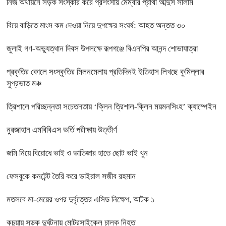
নিজ অর্থায়নে সড়ক সংস্কার করে প্রশংসায় মেম্বার প্রার্থী আব্দুস সালাম
বিয়ে বাড়িতে মাংস কম দেওয়া নিয়ে দুপক্ষের সংঘর্ষ: আহত অন্তত ৩০ ​
জুলাই গণ-অভ্যুত্থান দিবস উপলক্ষে রূপগঞ্জে বিএনপির আনন্দ শোভাযাত্রা
প্রকৃতির কোলে সংস্কৃতির মিলনমেলায় প্রতিদিনই ইতিহাস লিখছে কুমিল্লার
সুপ্রভাত মঞ্চ
ত্রিশালে পরিচ্ছন্নতা সচেতনতায় ‘ক্লিন ত্রিশাল-ক্লিন ময়মনসিংহ’ ক্যাম্পেইন
নুরজাহান এমবিবিএস ভর্তি পরীক্ষায় উত্তীর্ণ
জমি নিয়ে বিরোধে ভাই ও ভাতিজার হাতে ছোট ভাই খুন
ফেসবুকে কনটেন্ট তৈরি করে ভাইরাল সজীব রহমান
মতলবে মা-মেয়ের ওপর দুর্বৃত্তের এসিড নিক্ষেপ, আটক ১
কচুয়ায় সড়ক দুর্ঘটনায় মোটরসাইকেল চালক নিহত