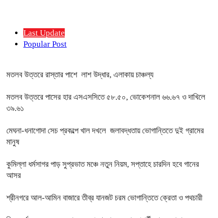
Last Update
Popular Post
মতলব উত্তরে রাস্তার পাশে লাশ উদ্ধার, এলাকায় চাঞ্চল্য
মতলব উত্তরে পাসের হার এসএসসিতে ৫৮.৫০, ভোকেশনাল ৬৬.৬৭ ও দাখিলে
৩৯.৬১
মেঘনা-ধনাগোদা সেচ প্রকল্পে খাল দখলে জলাবদ্ধতায় ভোগান্তিতে দুই গ্রামের
মানুষ
কুমিল্লা ধর্মসাগর পাড় সুপ্রভাত মঞ্চে নতুন নিয়ম, সপ্তাহে চারদিন হবে গানের
আসর
শ্রীনগরে আল-আমিন বাজারে তীব্র যানজট চরম ভোগান্তিতে ক্রেতা ও পথচারী