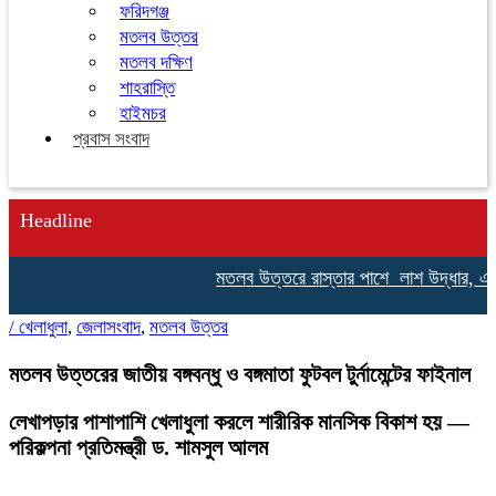
ফরিদগঞ্জ
মতলব উত্তর
মতলব দক্ষিণ
শাহরাস্তি
হাইমচর
প্রবাস সংবাদ
Headline
মতলব উত্তরে রাস্তার পাশে লাশ উদ্ধার, এলাকায়
/
খেলাধুলা
,
জেলাসংবাদ
,
মতলব উত্তর
মতলব উত্তরের জাতীয় বঙ্গবন্ধু ও বঙ্গমাতা ফুটবল টুর্নামেন্টের ফাইনাল
লেখাপড়ার পাশাপাশি খেলাধুলা করলে শারীরিক মানসিক বিকাশ হয় —
পরিকল্পনা প্রতিমন্ত্রী ড. শামসুল আলম