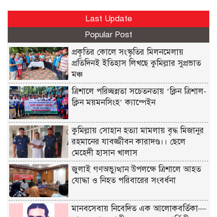
Last Update
Popular Post
প্রকৃতির কোলে সংস্কৃতির মিলনমেলায়
প্রতিদিনই ইতিহাস লিখছে কুমিল্লার সুপ্রভাত
মঞ্চ
ত্রিশালে পরিচ্ছন্নতা সচেতনতায় ‘ক্লিন ত্রিশাল-
ক্লিন ময়মনসিংহ’ ক্যাম্পেইন
কুমিল্লায় সোহান হত্যা মামলায় বৃদ্ধ মিজানুর
রহমানের যাবজ্জীবন কারাদণ্ড।। ছেলে
মেহেদী হাসান খালাস
জুলাই গণঅভ্যুত্থান উপলক্ষে ত্রিশালে আহত
যোদ্ধা ও নিহত পরিবারের সংবর্ধনা
মানবসেবায় নিবেদিত এক আলোকবর্তিকা—