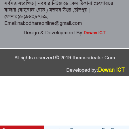
সর্বসত্ত সংরক্ষিত | নবধারানিউজ ২৪
.
কম ঠিকানা
:
ছেংগারচর
বাজার (বালুরচর রোড ) মতলব উত্তর ,চাঁদপুর |
ফোন:০১৮১৮৪২৮৭৬৯,
Email:nabodharaonline@gmail.com
Design & Development By
Dewan ICT
All rights reserved © 2019 themesdealer.Com
Dewan ICT
Developed by: