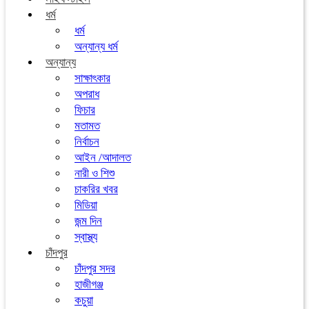
ধর্ম
ধর্ম
অন্যান্য ধর্ম
অন্যান্য
সাক্ষাৎকার
অপরাধ
ফিচার
মতামত
নির্বাচন
আইন /আদালত
নারী ও শিশু
চাকরির খবর
মিডিয়া
জন্ম দিন
স্বাস্থ্য
চাঁদপুর
চাঁদপুর সদর
হাজীগঞ্জ
কচুয়া