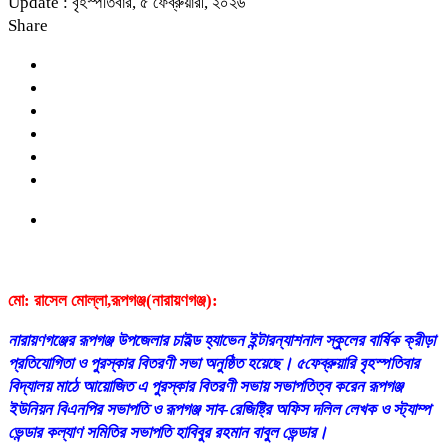
Update : বৃহস্পতিবার, ৫ ফেব্রুয়ারী, ২০২৬
Share
মো: রাসেল মোল্লা,রূপগঞ্জ(নারায়ণগঞ্জ):
নারায়ণগঞ্জের রূপগঞ্জ উপজেলার চাইল্ড হ্যাভেন ইন্টারন্যাশনাল স্কুলের বার্ষিক ক্রীড়া
প্রতিযোগিতা ও পুরস্কার বিতরণী সভা অনুষ্ঠিত হয়েছে। ৫ফেব্রুয়ারি বৃহস্পতিবার
বিদ্যালয় মাঠে আয়োজিত এ পুরস্কার বিতরণী সভায় সভাপতিত্ব করেন রূপগঞ্জ
ইউনিয়ন বিএনপির সভাপতি ও রূপগঞ্জ সাব-রেজিষ্ট্রি অফিস দলিল লেখক ও স্ট্যাম্প
ভেন্ডার কল্যাণ সমিতির সভাপতি হাবিবুর রহমান বাবুল ভেন্ডার।