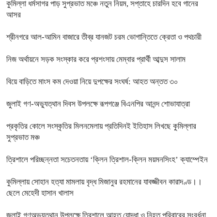
কুমিল্লা ধর্মসাগর পাড় সুপ্রভাত মঞ্চে নতুন নিয়ম, সপ্তাহে চারদিন হবে গানের
আসর
শ্রীনগরে আল-আমিন বাজারে তীব্র যানজট চরম ভোগান্তিতে ক্রেতা ও পথচারী
নিজ অর্থায়নে সড়ক সংস্কার করে প্রশংসায় মেম্বার প্রার্থী আব্দুস সালাম
বিয়ে বাড়িতে মাংস কম দেওয়া নিয়ে দুপক্ষের সংঘর্ষ: আহত অন্তত ৩০ ​
জুলাই গণ-অভ্যুত্থান দিবস উপলক্ষে রূপগঞ্জে বিএনপির আনন্দ শোভাযাত্রা
প্রকৃতির কোলে সংস্কৃতির মিলনমেলায় প্রতিদিনই ইতিহাস লিখছে কুমিল্লার
সুপ্রভাত মঞ্চ
ত্রিশালে পরিচ্ছন্নতা সচেতনতায় ‘ক্লিন ত্রিশাল-ক্লিন ময়মনসিংহ’ ক্যাম্পেইন
কুমিল্লায় সোহান হত্যা মামলায় বৃদ্ধ মিজানুর রহমানের যাবজ্জীবন কারাদণ্ড।।
ছেলে মেহেদী হাসান খালাস
জুলাই গণঅভ্যুত্থান উপলক্ষে ত্রিশালে আহত যোদ্ধা ও নিহত পরিবারের সংবর্ধনা