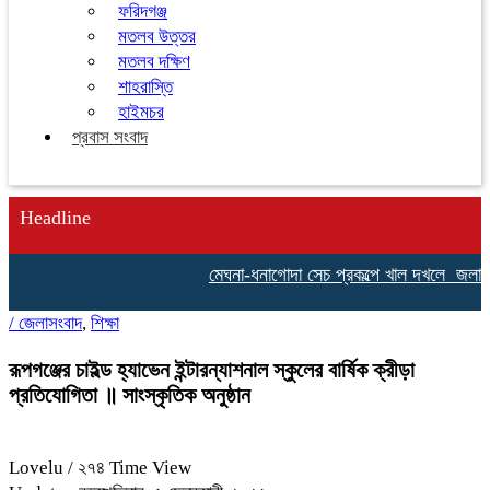
ফরিদগঞ্জ
মতলব উত্তর
মতলব দক্ষিণ
শাহরাস্তি
হাইমচর
প্রবাস সংবাদ
Headline
মেঘনা-ধনাগোদা সেচ প্রকল্পে খাল দখলে জলাবদ্ধত
/
জেলাসংবাদ
,
শিক্ষা
রূপগঞ্জের চাইল্ড হ্যাভেন ইন্টারন্যাশনাল স্কুলের বার্ষিক ক্রীড়া
প্রতিযোগিতা ॥ সাংস্কৃতিক অনুষ্ঠান
Lovelu
/ ২৭৪ Time View