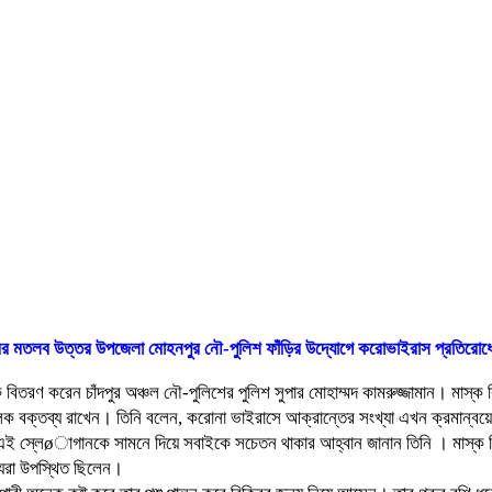
ুরের মতলব উত্তর উপজেলা মোহনপুর নৌ-পুলিশ ফাঁড়ির উদ্যোগে করোভাইরাস প্রতিরোধ
্ক বিতরণ করেন চাঁদপুর অঞ্চল নৌ-পুলিশের পুলিশ সুপার মোহাম্মদ কামরুজ্জামান। মাস্ক 
মূলক বক্তব্য রাখেন। তিনি বলেন, করোনা ভাইরাসে আক্রান্তের সংখ্যা এখন ক্রমান
স্লেøাগানকে সামনে দিয়ে সবাইকে সচেতন থাকার আহ্বান জানান তিনি । মাস্ক বিতরণ 
্যরা উপস্থিত ছিলেন।