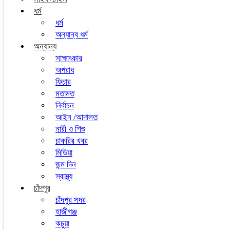
ধর্ম
ধর্ম
অন্যান্য ধর্ম
অন্যান্য
সাক্ষাৎকার
অপরাধ
ফিচার
মতামত
নির্বাচন
আইন /আদালত
নারী ও শিশু
চাকরির খবর
মিডিয়া
জন্ম দিন
স্বাস্থ্য
চাঁদপুর
চাঁদপুর সদর
হাজীগঞ্জ
কচুয়া