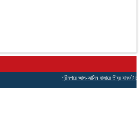
শ্রীনগরে আল-আমিন বাজারে তীব্র যানজট চরম ভোগান্ত