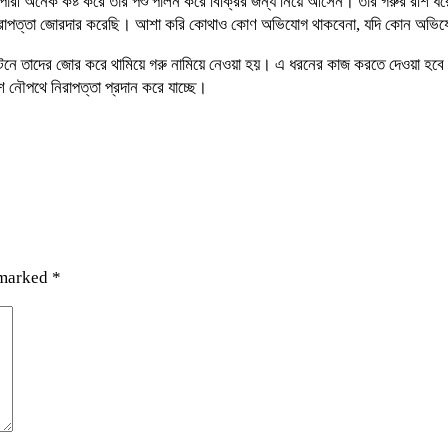
্যাপারী অনেক কষ্ট করে তার পশু পালন করে বিক্রির জন্য নিয়ে আসেন। তার গরুর রশি ধ
িরাপত্তা জোরদার করেছি। আশা করি কোথাও কোণ অভিযোগ থাকবেনা, যদি কোন অভিযোগ প
টেনে তাদের জোর করে থামিয়ে গরু নামিয়ে নেওয়া হয়। এ ধরনের কাজ করতে দেওয়া হবে
িশ নৌপথে নিরাপত্তা প্রদান করে যাচ্ছে।
 marked
*