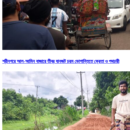
শ্রীনগরে আল-আমিন বাজারে তীব্র যানজট চরম ভোগান্তিতে ক্রেতা ও পথচারী