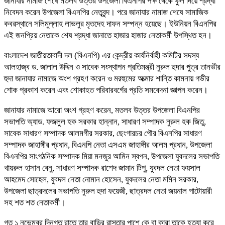
জানাযার নামাজ শেষে মতলব উত্তর উপজেলা বিএনপির পক্ষ থেকে ফুল দিয়ে শ্রদ্ধা
নিবেদন করেন উপজেলা বিএনপির নেতৃবৃন্দ। পরে জানাযার নামাজ শেষে সামাজিক
কবরস্থানে সলিমুল্লাহ লাভলুর মৃতদেহ দাফন সম্পন্ন হয়েছে। ইউনিয়ন বিএনপির
এই জনপ্রিয় নেতাকে শেষ শ্রদ্ধা জানাতে হাজার হাজার নেতাকর্মী উপস্থিত হন।
বাংলাদেশ জাতীয়তাবাদী দল (বিএনপি) এর কেন্দ্রীয় কার্যনির্বাহী কমিটির সদস্য
আলহাজ্ব ড. জালাল উদ্দিন ও সাবেক সংস্থাপন প্রতিমন্ত্রী নুরুল হুদার পুত্র তানভীর
হুদা জানাযার নামাজে অংশ গ্রহণ করেন ও মরহুমের আত্মার শান্তি কামনায় গভীর
শোক প্রকাশ করেন এবং শোকাহত পরিবারবর্গের প্রতি সমবেদনা জ্ঞাপন করেন।
জানাযার নামাজে আরো অংশ গ্রহণ করেন, মতলব উত্তর উপজেলা বিএনপির
সভাপতি অ্যাড. ফজলুল হক সরকার হান্নান, সাধারণ সম্পাদক নুরুল হক জিতু,
সাবেক সাধারণ সম্পাদক আলমগীর সরকার, ছেংগারচর পৌর বিএনপির সাধারণ
সম্পাদক জাহাঙ্গীর প্রধান, বিএনপি নেতা এসএম জাহাঙ্গীর আলম প্রধান, উপজেলা
বিএনপির সাংগঠনিক সম্পাদক মিয়া মনজুর আমিন স্বপন, উপজেলা যুবদলের সভাপতি
খায়রুল হাসান বেনু, সাধারণ সম্পাদক রাশেদ জামান টিপু, যুবদল নেতা ফয়সাল
আহমেদ সোহেল, যুবদল নেতা নোমান হোসেন, যুবদলের নেতা মমিন সরকার,
উপজেলা ছাত্রদলের সভাপতি নুরুল হুদা ফয়েজী, ছাত্রদল নেতা জয়নাল পাটোয়ারী
সহ শত শত নেতাকর্মী।
গত ১ নভেম্বর দিনগত রাতে তার বাড়ির রাস্তার পাশে কে বা কারা তাকে হত্যা করে