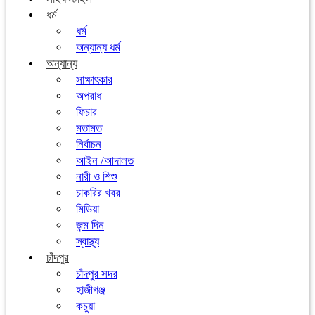
ধর্ম
ধর্ম
অন্যান্য ধর্ম
অন্যান্য
সাক্ষাৎকার
অপরাধ
ফিচার
মতামত
নির্বাচন
আইন /আদালত
নারী ও শিশু
চাকরির খবর
মিডিয়া
জন্ম দিন
স্বাস্থ্য
চাঁদপুর
চাঁদপুর সদর
হাজীগঞ্জ
কচুয়া