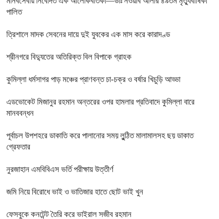
মানবসেবায় নিবেদিত এক আলোকবর্তিকা—ডাঃ নওয়াব আলীর ৪৯তম মৃত্যুবার্ষিকী
পালিত
ত্রিশালে মাদক সেবনের দায়ে দুই যুবকের এক মাস করে কারাদণ্ড
শ্রীনগরে বিদ্যুতের অতিরিক্ত বিল বিপাকে গ্রাহক
কুমিল্লা ধর্মসাগর পাড় মঞ্চের প্রাণবন্ত চা-চক্র ও বর্ষার খিচুড়ি আড্ডা
এডভোকেট মিজানুর রহমান অন্তরের ওপর হামলার প্রতিবাদে কুমিল্লা বারে
মানববন্ধন
পূর্বাচল উপশহরে ডাকাতি করে পালানোর সময় লুন্ঠিত মালামালসহ ছয় ডাকাত
গ্রেফতার
নুরজাহান এমবিবিএস ভর্তি পরীক্ষায় উত্তীর্ণ
জমি নিয়ে বিরোধে ভাই ও ভাতিজার হাতে ছোট ভাই খুন
ফেসবুকে কনটেন্ট তৈরি করে ভাইরাল সজীব রহমান