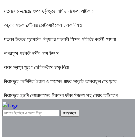
মতলবে মা-মেয়ের ওপর দুর্বৃত্তের এসিড নিক্ষেপ, আটক ১
কচুয়ায় সড়ক দুর্ঘটনায় মোটরসাইকেল চালক নিহত
মতলব উত্তর প্রাথমিক বিদ্যালয় সহকারী শিক্ষক সমিতির কমিটি ঘোষনা
নাগরপুরে গর্ভবতী নারীর লাশ উদ্ধার
বাবার স্বপ্ন পূরণে হেলিকপ্টারে চড়ে বিয়ে
বিরামপুরে ফেন্সিডিল ইয়াবা ও গাজাসহ মাদক সম্রাট আশরাফুল গ্রেপ্তার
বিরামপুরে ইউপি চেয়ারম্যানের বিরুদ্ধে ফাঁকা স্টাম্পে সই নেয়ার অভিযোগ