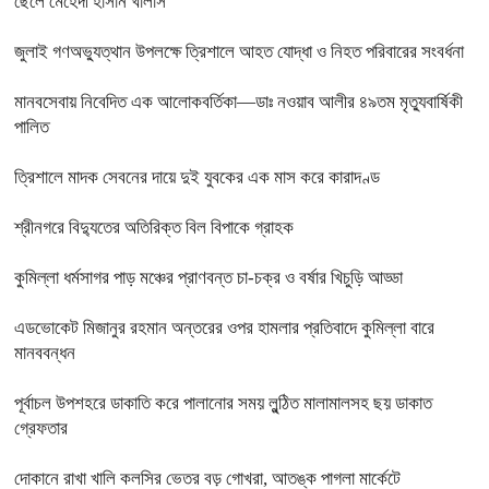
ছেলে মেহেদী হাসান খালাস
জুলাই গণঅভ্যুত্থান উপলক্ষে ত্রিশালে আহত যোদ্ধা ও নিহত পরিবারের সংবর্ধনা
মানবসেবায় নিবেদিত এক আলোকবর্তিকা—ডাঃ নওয়াব আলীর ৪৯তম মৃত্যুবার্ষিকী
পালিত
ত্রিশালে মাদক সেবনের দায়ে দুই যুবকের এক মাস করে কারাদণ্ড
শ্রীনগরে বিদ্যুতের অতিরিক্ত বিল বিপাকে গ্রাহক
কুমিল্লা ধর্মসাগর পাড় মঞ্চের প্রাণবন্ত চা-চক্র ও বর্ষার খিচুড়ি আড্ডা
এডভোকেট মিজানুর রহমান অন্তরের ওপর হামলার প্রতিবাদে কুমিল্লা বারে
মানববন্ধন
পূর্বাচল উপশহরে ডাকাতি করে পালানোর সময় লুন্ঠিত মালামালসহ ছয় ডাকাত
গ্রেফতার
দোকানে রাখা খালি কলসির ভেতর বড় গোখরা, আতঙ্ক পাগলা মার্কেটে