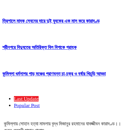
ত্রিশালে মাদক সেবনের দায়ে দুই যুবকের এক মাস করে কারাদণ্ড
শ্রীনগরে বিদ্যুতের অতিরিক্ত বিল বিপাকে গ্রাহক
কুমিল্লা ধর্মসাগর পাড় মঞ্চের প্রাণবন্ত চা-চক্র ও বর্ষার খিচুড়ি আড্ডা
Last Update
Popular Post
কুমিল্লায় সোহান হত্যা মামলায় বৃদ্ধ মিজানুর রহমানের যাবজ্জীবন কারাদণ্ড।।