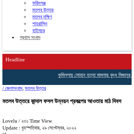
ফরিদগঞ্জ
মতলব উত্তর
মতলব দক্ষিণ
শাহরাস্তি
হাইমচর
প্রবাস সংবাদ
Headline
কুমিল্লায় সোহান হত্যা মামলায় বৃদ্ধ মিজানুর র
/
জেলাসংবাদ
,
মতলব উত্তর
মতলব উত্তরে কান্দাল ফসল উন্নয়ন প্রকল্পের আওতায় মাঠ দিবস
Lovelu
/ ২৩১ Time View
Update : বৃহস্পতিবার, ২৯ সেপ্টেম্বর, ২০২২