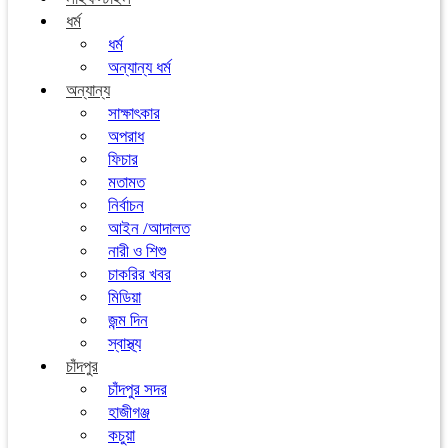
ধর্ম
ধর্ম
অন্যান্য ধর্ম
অন্যান্য
সাক্ষাৎকার
অপরাধ
ফিচার
মতামত
নির্বাচন
আইন /আদালত
নারী ও শিশু
চাকরির খবর
মিডিয়া
জন্ম দিন
স্বাস্থ্য
চাঁদপুর
চাঁদপুর সদর
হাজীগঞ্জ
কচুয়া