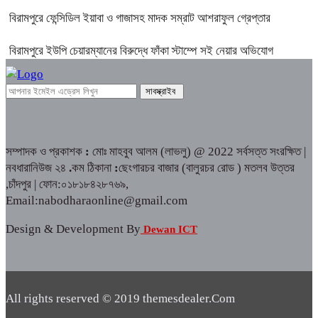
বিরামপুরে ফেন্সিডিল ইয়াবা ও গাজাসহ মাদক সম্রাট আশরাফুল গ্রেপ্তার
বিরামপুরে ইউপি চেয়ারম্যানের বিরুদ্ধে ফাঁকা স্টাম্পে সই নেয়ার অভিযোগ
সম্পাদক ও প্রকাশক
:
মোঃ মাহবুব আলম (লাভলু) @ 2022 সর্বসত্ত সংরক্ষিত |
নবধারানিউজ ২৪
.
কম ঠিকানা
:
ছেংগারচর বাজার (বালুরচর রোড ) মতলব উত্তর
,চাঁদপুর | ফোন:০১৮১৮৪২৮৭৬৯,
Email:nabodharaonline@gmail.com
Design & Development By
Dewan ICT
All rights reserved © 2019 themesdealer.Com