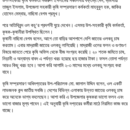
উপ-সহকারী কৃষি কর্মকর্তা নজরুল ইসলামের সঞ্চালনায় বক্তব্য দেন, ব্যবসায়ী
তাজুল ইসলাম, উপজেলা সহকারী কৃষি সম্প্রসারণ কর্মকর্তা মাহবুবুল হক, জাকির
হোসেন মেম্বার, নাছিমা বেগম প্রমুখ।
পরে অতিথিবৃন্দ ওল কচু’র প্রদর্শনী ঘুরে দেখেন। এসময় উপ-সহকারী কৃষি কর্মকর্তা,
কৃষক-কৃষানীরা উপস্থিত ছিলেন।
কৃষানী নাছিমা বেগম বলেন, আগে তো বাড়ির আশপাশে দেশি জাতের ওলকচু চাষ
করতাম। এবার মাদ্রাজী জাতের ওলকচু লাগিয়েছি। মাদ্রাজী ওলের ফলন ও গুণাগুণ
বিষয়ে জানতে পেরে কৃষি অফিস থেকে বীজ সংগ্রহ করেছি। ২০ শতক জমিতে চাষ,
নিড়ানী ও অন্যান্য বাবদ এ পর্যন্ত খরচ হয়েছে ছয় হাজার টাকা। ফসল তোলা পর্যন্ত
আরও কিছু খরচ হবে। আশা করি আগামি ২-৩ মাসের মধ্যে ওলকচু সংগ্রহ করা
যাবে।
কৃষি সম্প্রসারণ অধিদপ্তরের উপ-পরিচালক মো. জালাল উদ্দিন বলেন, ওল একটি
লাভজনক কন্দ জাতীয় সবজি। দেশের বিভিন্ন এলাকায় উন্নত জাতের ওলকচু চাষ
করে অনেকে ভাগ্য বদলেছেন। আশা করি এ উপজেলার কৃষকরা ভালো ফলন এবং
ভালো বাজার মূল্য পাবেন। এই অনুযায়ী কৃষি দপ্তরের কর্মীরা মাঠে নিয়মিত কাজ করে
যাচ্ছে।