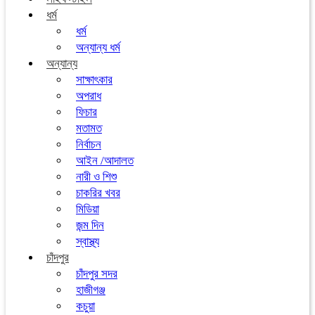
ধর্ম
ধর্ম
অন্যান্য ধর্ম
অন্যান্য
সাক্ষাৎকার
অপরাধ
ফিচার
মতামত
নির্বাচন
আইন /আদালত
নারী ও শিশু
চাকরির খবর
মিডিয়া
জন্ম দিন
স্বাস্থ্য
চাঁদপুর
চাঁদপুর সদর
হাজীগঞ্জ
কচুয়া