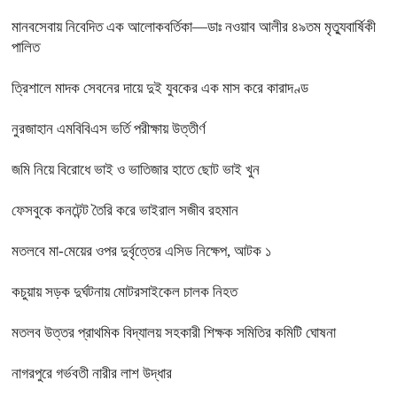
মানবসেবায় নিবেদিত এক আলোকবর্তিকা—ডাঃ নওয়াব আলীর ৪৯তম মৃত্যুবার্ষিকী
পালিত
ত্রিশালে মাদক সেবনের দায়ে দুই যুবকের এক মাস করে কারাদণ্ড
নুরজাহান এমবিবিএস ভর্তি পরীক্ষায় উত্তীর্ণ
জমি নিয়ে বিরোধে ভাই ও ভাতিজার হাতে ছোট ভাই খুন
ফেসবুকে কনটেন্ট তৈরি করে ভাইরাল সজীব রহমান
মতলবে মা-মেয়ের ওপর দুর্বৃত্তের এসিড নিক্ষেপ, আটক ১
কচুয়ায় সড়ক দুর্ঘটনায় মোটরসাইকেল চালক নিহত
মতলব উত্তর প্রাথমিক বিদ্যালয় সহকারী শিক্ষক সমিতির কমিটি ঘোষনা
নাগরপুরে গর্ভবতী নারীর লাশ উদ্ধার