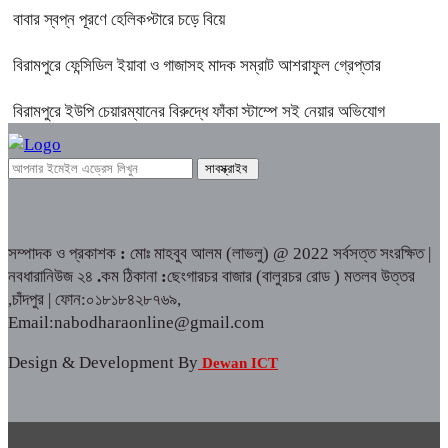
বাবার স্বপ্ন পূরণে হেলিকপ্টারে চড়ে বিয়ে
বিরামপুরে ফেন্সিডিল ইয়াবা ও গাজাসহ মাদক সম্রাট আশরাফুল গ্রেপ্তার
বিরামপুরে ইউপি চেয়ারম্যানের বিরুদ্ধে ফাঁকা স্টাম্পে সই নেয়ার অভিযোগ
সম্পাদক ও প্রকাশক
:
মোঃ মাহবুব আলম (লাভলু) @ 2022 সর্বসত্ত সংরক্ষিত |
নবধারানিউজ ২৪
.
কম ঠিকানা
:
ছেংগারচর বাজার (বালুরচর রোড ) মতলব উত্তর
,চাঁদপুর | ফোন:০১৮১৮৪২৮৭৬৯,
Email:nabodharaonline@gmail.com
Design & Development By
Dewan ICT