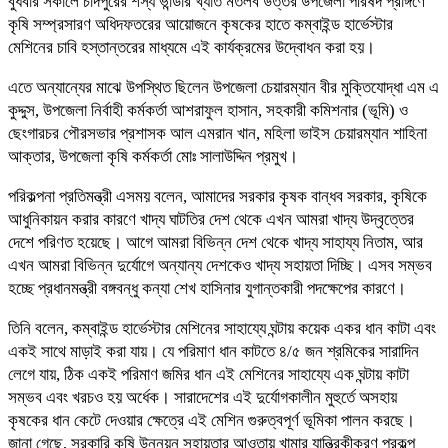
বুধবার সকালে চাঁদপুরের শস্য ভান্ডার খ্যাত মতলব উত্তর উপজেলা পরিষদ প্রাঙ্গণে
কৃষি সম্প্রসারণ অধিদফতরের আয়োজনে কৃষকের হাতে কম্বাইন্ড হার্ভেস্টার
মেশিনের চাবি হস্তান্তরের মাধ্যমে এই কার্যক্রমের উদ্বোধন করা হয়।
এতে অন্যান্যের মাঝে উপস্থিত ছিলেন উপজেলা চেয়ারম্যান বীর মুক্তিযোদ্ধা এম এ
কুদ্দুস, উপজেলা নির্বাহী কর্মকর্তা আশরাফুল হাসান, সহকারী কমিশনার (ভূমি) ও
ছেংগারচর পৌরসভার প্রশাসক আল এমরান খান, মহিলা ভাইস চেয়ারম্যান শাহিনা
আক্তার, উপজেলা কৃষি কর্মকর্তা মোঃ সালাউদ্দিন প্রমুখ।
পরিকল্পনা প্রতিমন্ত্রী এসময় বলেন, আমাদের সরকার কৃষক বান্ধব সরকার, কৃষিকে
আধুনিকায়ন করার কারণে খাদ্য ঘাটতির দেশ থেকে এখন আমরা খাদ্য উদ্বৃত্তের
দেশে পরিণত হয়েছে। আগে আমরা বিভিন্ন দেশ থেকে খাদ্য সাহায্য নিতাম, আর
এখন আমরা বিভিন্ন দুর্যোগে অন্যান্য দেশকেও খাদ্য সহায়তা দিচ্ছি। এসব সম্ভব
হচ্ছে প্রধানমন্ত্রী বঙ্গবন্ধু কন্যা শেখ হাসিনার যুগান্তকারী পদক্ষেপের কারণে।
তিনি বলেন, কম্বাইন্ড হার্ভেস্টার মেশিনের সাহায্যে ঘন্টায় কয়েক একর ধান কাটা এবং
একই সাথে মাড়াই করা যায়। যে পরিমাণ ধান কাটতে ৪/৫ জন শ্রমিকের সারাদিন
লেগে যায়, ঠিক একই পরিমাণ জমির ধান এই মেশিনের সাহায্যে এক ঘন্টায় কাটা
সম্ভব এবং খরচও হয় অর্ধেক। সারাদেশের এই দুর্যোগকালীন মুহুর্তে অসহায়
কৃষকের ধান কেটে দেওয়ার ক্ষেত্রে এই মেশিন গুরুত্বপূর্ণ ভূমিকা পালন করছে।
জানা গেছে, সরকারি কৃষি উন্নয়ন সহায়তার আওতায় খামার যান্ত্রিকীকরণ প্রকল্প