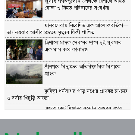
জুলাই গণঅভ্যুত্থান উপলক্ষে ত্রিশালে আহত
যোদ্ধা ও নিহত পরিবারের সংবর্ধনা
মানবসেবায় নিবেদিত এক আলোকবর্তিকা—
ডাঃ নওয়াব আলীর ৪৯তম মৃত্যুবার্ষিকী পালিত
ত্রিশালে মাদক সেবনের দায়ে দুই যুবকের
এক মাস করে কারাদণ্ড
শ্রীনগরে বিদ্যুতের অতিরিক্ত বিল বিপাকে
গ্রাহক
কুমিল্লা ধর্মসাগর পাড় মঞ্চের প্রাণবন্ত চা-চক্র
ও বর্ষার খিচুড়ি আড্ডা
এডভোকেট মিজানুর রহমান অন্তরের ওপর
হামলার প্রতিবাদে কুমিল্লা বারে মানববন্ধন
পূর্বাচল উপশহরে ডাকাতি করে পালানোর
সময় লুন্ঠিত মালামালসহ ছয় ডাকাত