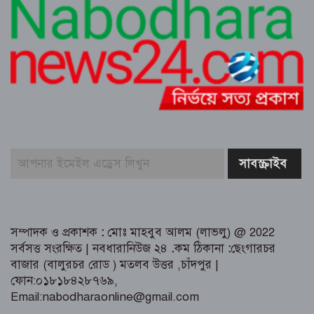
গ্রেফতার
দোকানে রাখা খালি কলসির ভেতর বড়
গোখরা, আতঙ্ক পাগলা মার্কেটে
মতলবে খাল খননের ২০ লক্ষাধিক টাকা
সরকারি কোষাগারে ফেরত দিয়ে প্রশংসায়
ভাসছেন ইউএনও
মতলব উত্তরে শিক্ষক কর্মচারী ঐক্যজোটের
কমিটি গঠন
সম্পাদক ও প্রকাশক
:
মোঃ মাহবুব আলম (লাভলু) @ 2022
সর্বসত্ত সংরক্ষিত | নবধারানিউজ ২৪
.
কম ঠিকানা
:
ছেংগারচর
বাজার (বালুরচর রোড ) মতলব উত্তর ,চাঁদপুর |
ফোন:০১৮১৮৪২৮৭৬৯,
Email:nabodharaonline@gmail.com