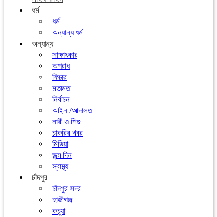
ধর্ম
ধর্ম
অন্যান্য ধর্ম
অন্যান্য
সাক্ষাৎকার
অপরাধ
ফিচার
মতামত
নির্বাচন
আইন /আদালত
নারী ও শিশু
চাকরির খবর
মিডিয়া
জন্ম দিন
স্বাস্থ্য
চাঁদপুর
চাঁদপুর সদর
হাজীগঞ্জ
কচুয়া