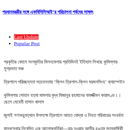
প্রধানমন্ত্রীর সঙ্গে এফবিসিসিআই’র পরিচালনা পর্ষদের সাক্ষাৎ
Last Update
Popular Post
প্রকৃতির কোলে সংস্কৃতির মিলনমেলায় প্রতিদিনই ইতিহাস লিখছে কুমিল্লার
সুপ্রভাত মঞ্চ
ত্রিশালে পরিচ্ছন্নতা সচেতনতায় ‘ক্লিন ত্রিশাল-ক্লিন ময়মনসিংহ’ ক্যাম্পেইন
কুমিল্লায় সোহান হত্যা মামলায় বৃদ্ধ মিজানুর রহমানের যাবজ্জীবন কারাদণ্ড।।
ছেলে মেহেদী হাসান খালাস
জুলাই গণঅভ্যুত্থান উপলক্ষে ত্রিশালে আহত যোদ্ধা ও নিহত পরিবারের সংবর্ধনা
মানবসেবায় নিবেদিত এক আলোকবর্তিকা—ডাঃ নওয়াব আলীর ৪৯তম মৃত্যুবার্ষিকী