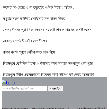
মতলবে মা-মেয়ের ওপর দুর্বৃত্তের এসিড নিক্ষেপ, আটক ১
কচুয়ায় সড়ক দুর্ঘটনায় মোটরসাইকেল চালক নিহত
মতলব উত্তর প্রাথমিক বিদ্যালয় সহকারী শিক্ষক সমিতির কমিটি ঘোষনা
নাগরপুরে গর্ভবতী নারীর লাশ উদ্ধার
বাবার স্বপ্ন পূরণে হেলিকপ্টারে চড়ে বিয়ে
বিরামপুরে ফেন্সিডিল ইয়াবা ও গাজাসহ মাদক সম্রাট আশরাফুল গ্রেপ্তার
বিরামপুরে ইউপি চেয়ারম্যানের বিরুদ্ধে ফাঁকা স্টাম্পে সই নেয়ার অভিযোগ