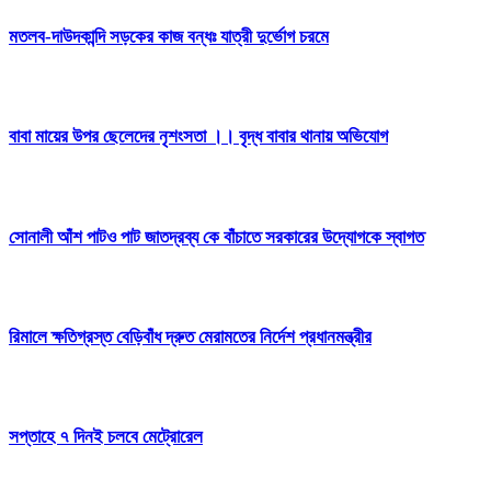
মতলব-দাউদকান্দি সড়কের কাজ বন্ধঃ যাত্রী দুর্ভোগ চরমে
বাবা মায়ের উপর ছেলেদের নৃশংসতা ।। বৃদ্ধ বাবার থানায় অভিযোগ
সোনালী আঁশ পাটও পাট জাতদ্রব্য কে বাঁচাতে সরকারের উদ্যোগকে স্বাগত
রিমালে ক্ষতিগ্রস্ত বেড়িবাঁধ দ্রুত মেরামতের নির্দেশ প্রধানমন্ত্রীর
সপ্তাহে ৭ দিনই চলবে মেট্রোরেল