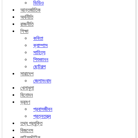
ভিডিও
আন্তর্জাতিক
অর্থনীতি
রাজনীতি
শিক্ষা
কবিতা
ক্যাম্পাস
সাহিত্য
শিশুকানন
ছোটগল্প
সারাদেশ
জেলাসংবাদ
খেলাধুলা
বিনোদন
ভ্রমণ
প্রবাসজীবন
প্রত্নতত্ত্ব
তথ্য প্রযুক্তি
বিজনেস
লাইফস্টাইল