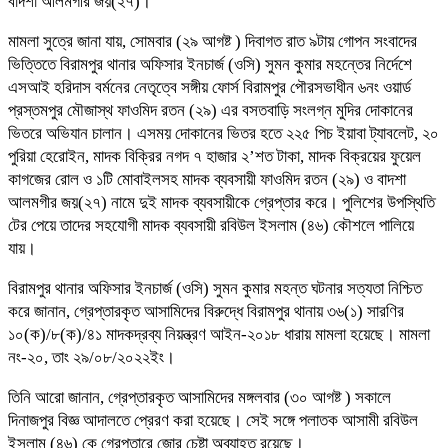
বাদশা আলমগীর জয়(২৭)।
মামলা সুত্রে জানা যায়, সোমবার (২৯ আগষ্ট ) দিবাগত রাত ৯টায় গোপন সংবাদের
ভিত্তিতে বিরামপুর থানার অফিসার ইনচার্জ (ওসি) সুমন কুমার মহন্তের নির্দেশে
এসআই হরিদাস বর্মনের নেতৃত্বে সঙ্গীয় ফোর্স বিরামপুর পৌরসভাধীন ৬নং ওয়ার্ড
প্রস্তমপুর মৌজাস্থ ফাওমিদ রতন (২৯) এর বসতবাড়ি সংলগ্ন মুদির দোকানের
ভিতরে অভিযান চালান। এসময় দোকানের ভিতর হতে ২২৫ পিচ ইয়াবা ট্যাবলেট, ২০
পুরিয়া হেরোইন, মাদক বিক্রির নগদ ৭ হাজার ২’শত টাকা, মাদক বিক্রয়ের ফুয়েল
কাগজের রোল ও ১টি মোবাইলসহ মাদক ব্যবসায়ী ফাওমিদ রতন (২৯) ও বাদশা
আলমগীর জয়(২৭) নামে দুই মাদক ব্যবসায়ীকে গ্রেপ্তার করে। পুলিশের উপস্থিতি
টের পেয়ে তাদের সহযোগী মাদক ব্যবসায়ী রবিউল ইসলাম (৪৬) কৌশলে পালিয়ে
যায়।
বিরামপুর থানার অফিসার ইনচার্জ (ওসি) সুমন কুমার মহন্ত ঘটনার সত্যতা নিশ্চিত
করে জানান, গ্রেপ্তারকৃত আসামিদের বিরুদ্ধে বিরামপুর থানায় ৩৬(১) সারণির
১০(ক)/৮(ক)/৪১ মাদকদ্রব্য নিয়ন্ত্রণ আইন-২০১৮ ধারায় মামলা হয়েছে। মামলা
নং-২০, তাং ২৯/০৮/২০২২ইং।
তিনি আরো জানান, গ্রেপ্তারকৃত আসামিদের মঙ্গলবার (৩০ আগষ্ট ) সকালে
দিনাজপুর বিজ্ঞ আদালতে প্রেরণ করা হয়েছে। সেই সঙ্গে পলাতক আসামী রবিউল
ইসলাম (৪৬) কে গ্রেপ্তারে জোর চেষ্টা অব্যাহত রয়েছে।