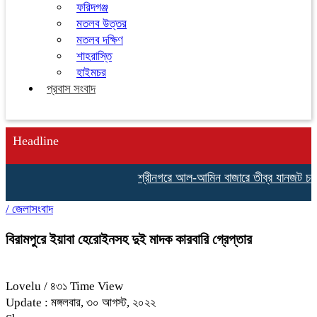
ফরিদগঞ্জ
মতলব উত্তর
মতলব দক্ষিণ
শাহরাস্তি
হাইমচর
প্রবাস সংবাদ
Headline
শ্রীনগরে আল-আমিন বাজারে তীব্র যানজট চরম ভ
/
জেলাসংবাদ
বিরামপুরে ইয়াবা হেরোইনসহ দুই মাদক কারবারি গ্রেপ্তার
Lovelu
/ ৪৩১ Time View
Update : মঙ্গলবার, ৩০ আগস্ট, ২০২২