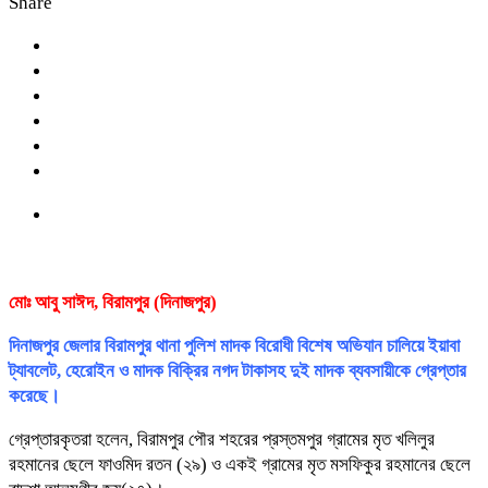
Share
মোঃ আবু সাঈদ, বিরামপুর (দিনাজপুর)
দিনাজপুর জেলার বিরামপুর থানা পুলিশ মাদক বিরোধী বিশেষ অভিযান চালিয়ে ইয়াবা
ট্যাবলেট, হেরোইন ও মাদক বিক্রির নগদ টাকাসহ দুই মাদক ব্যবসায়ীকে গ্রেপ্তার
করেছে।
গ্রেপ্তারকৃতরা হলেন, বিরামপুর পৌর শহরের প্রস্তমপুর গ্রামের মৃত খলিলুর
রহমানের ছেলে ফাওমিদ রতন (২৯) ও একই গ্রামের মৃত মসফিকুর রহমানের ছেলে