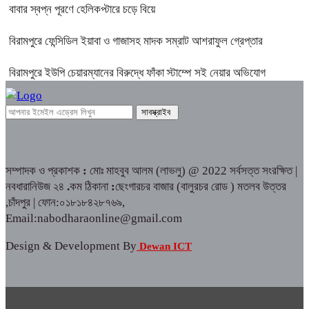
বাবার স্বপ্ন পূরণে হেলিকপ্টারে চড়ে বিয়ে
বিরামপুরে ফেন্সিডিল ইয়াবা ও গাজাসহ মাদক সম্রাট আশরাফুল গ্রেপ্তার
বিরামপুরে ইউপি চেয়ারম্যানের বিরুদ্ধে ফাঁকা স্টাম্পে সই নেয়ার অভিযোগ
সম্পাদক ও প্রকাশক
:
মোঃ মাহবুব আলম (লাভলু) @ 2022 সর্বসত্ত সংরক্ষিত |
নবধারানিউজ ২৪
.
কম ঠিকানা
:
ছেংগারচর বাজার (বালুরচর রোড ) মতলব উত্তর
,চাঁদপুর | ফোন:০১৮১৮৪২৮৭৬৯,
Email:nabodharaonline@gmail.com
Design & Development By
Dewan ICT