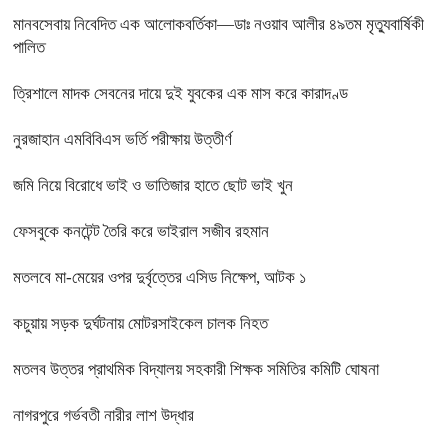
মানবসেবায় নিবেদিত এক আলোকবর্তিকা—ডাঃ নওয়াব আলীর ৪৯তম মৃত্যুবার্ষিকী
পালিত
ত্রিশালে মাদক সেবনের দায়ে দুই যুবকের এক মাস করে কারাদণ্ড
নুরজাহান এমবিবিএস ভর্তি পরীক্ষায় উত্তীর্ণ
জমি নিয়ে বিরোধে ভাই ও ভাতিজার হাতে ছোট ভাই খুন
ফেসবুকে কনটেন্ট তৈরি করে ভাইরাল সজীব রহমান
মতলবে মা-মেয়ের ওপর দুর্বৃত্তের এসিড নিক্ষেপ, আটক ১
কচুয়ায় সড়ক দুর্ঘটনায় মোটরসাইকেল চালক নিহত
মতলব উত্তর প্রাথমিক বিদ্যালয় সহকারী শিক্ষক সমিতির কমিটি ঘোষনা
নাগরপুরে গর্ভবতী নারীর লাশ উদ্ধার