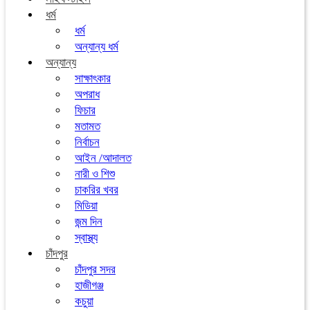
ধর্ম
ধর্ম
অন্যান্য ধর্ম
অন্যান্য
সাক্ষাৎকার
অপরাধ
ফিচার
মতামত
নির্বাচন
আইন /আদালত
নারী ও শিশু
চাকরির খবর
মিডিয়া
জন্ম দিন
স্বাস্থ্য
চাঁদপুর
চাঁদপুর সদর
হাজীগঞ্জ
কচুয়া