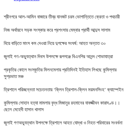
শ্রীনগরে আল-আমিন বাজারে তীব্র যানজট চরম ভোগান্তিতে ক্রেতা ও পথচারী
নিজ অর্থায়নে সড়ক সংস্কার করে প্রশংসায় মেম্বার প্রার্থী আব্দুস সালাম
বিয়ে বাড়িতে মাংস কম দেওয়া নিয়ে দুপক্ষের সংঘর্ষ: আহত অন্তত ৩০ ​
জুলাই গণ-অভ্যুত্থান দিবস উপলক্ষে রূপগঞ্জে বিএনপির আনন্দ শোভাযাত্রা
প্রকৃতির কোলে সংস্কৃতির মিলনমেলায় প্রতিদিনই ইতিহাস লিখছে কুমিল্লার
সুপ্রভাত মঞ্চ
ত্রিশালে পরিচ্ছন্নতা সচেতনতায় ‘ক্লিন ত্রিশাল-ক্লিন ময়মনসিংহ’ ক্যাম্পেইন
কুমিল্লায় সোহান হত্যা মামলায় বৃদ্ধ মিজানুর রহমানের যাবজ্জীবন কারাদণ্ড।।
ছেলে মেহেদী হাসান খালাস
জুলাই গণঅভ্যুত্থান উপলক্ষে ত্রিশালে আহত যোদ্ধা ও নিহত পরিবারের সংবর্ধনা