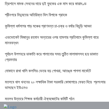
ত্রিশালে মাদক সেবনের দায়ে দুই যুবকের এক মাস করে কারাদণ্ড
শ্রীনগরে বিদ্যুতের অতিরিক্ত বিল বিপাকে গ্রাহক
কুমিল্লা ধর্মসাগর পাড় মঞ্চের প্রাণবন্ত চা-চক্র ও বর্ষার খিচুড়ি আড্ডা
এডভোকেট মিজানুর রহমান অন্তরের ওপর হামলার প্রতিবাদে কুমিল্লা বারে
মানববন্ধন
পূর্বাচল উপশহরে ডাকাতি করে পালানোর সময় লুন্ঠিত মালামালসহ ছয় ডাকাত
গ্রেফতার
দোকানে রাখা খালি কলসির ভেতর বড় গোখরা, আতঙ্ক পাগলা মার্কেটে
মতলবে খাল খননের ২০ লক্ষাধিক টাকা সরকারি কোষাগারে ফেরত দিয়ে প্রশংসায়
ভাসছেন ইউএনও
মতলব উত্তরে শিক্ষক কর্মচারী ঐক্যজোটের কমিটি গঠন