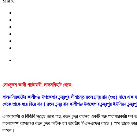
Share
মোঃসুজন আলী পাটোয়ারী, লালমনিহাট থেকে,
লালমনিরহাটের কালীগঞ্জ উপজেলার চন্দ্রপুর সীমান্তে রতন চন্দ্র রায় (৩৫) নামে এ
থেকে তাকে ধরে নিয়ে যায়। রতন চন্দ্র রায় কালীগঞ্জ উপজেলার চন্দ্রপুর ইউনিয়ন চন্দ্রপু
এলাকাবাসী ও বিজিবি সূত্রে জানা যায়, রতন চন্দ্র রায়সহ একটি গরু পারাপারকারী 
বাংলাদেশে আসলেও রতন চন্দ্র আটক হন ভারতীয় বিএসএফের কাছে। পরে তাকে ভারতের 
করেন।