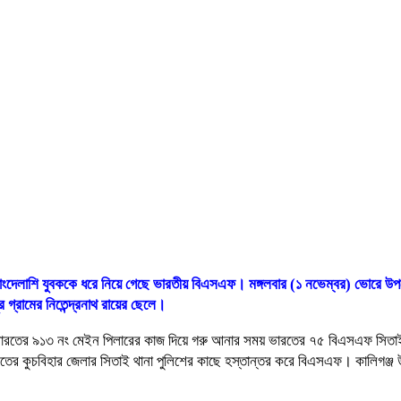
ক বাংদেলাশি যুবককে ধরে নিয়ে গেছে ভারতীয় বিএসএফ। মঙ্গলবার (১ নভেম্বর) ভোরে উপজে
র গ্রামের নিতেন্দ্রনাথ রায়ের ছেলে।
দল ভারতের ৯১৩ নং মেইন পিলারের কাজ দিয়ে গরু আনার সময় ভারতের ৭৫ বিএসএফ সিতাই
কুচবিহার জেলার সিতাই থানা পুলিশের কাছে হস্তান্তর করে বিএসএফ। কালিগঞ্জ উপজেলা