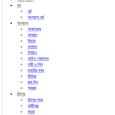
ধর্ম
ধর্ম
অন্যান্য ধর্ম
অন্যান্য
সাক্ষাৎকার
অপরাধ
ফিচার
মতামত
নির্বাচন
আইন /আদালত
নারী ও শিশু
চাকরির খবর
মিডিয়া
জন্ম দিন
স্বাস্থ্য
চাঁদপুর
চাঁদপুর সদর
হাজীগঞ্জ
কচুয়া