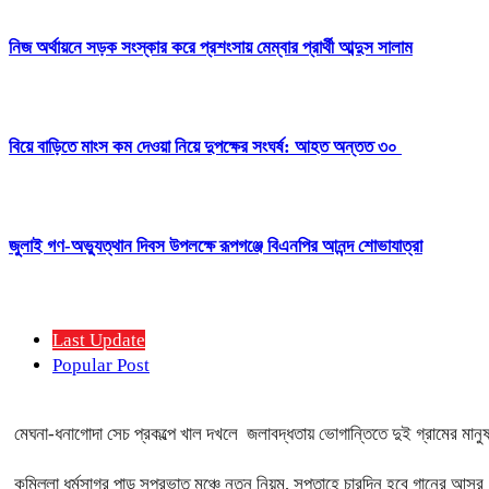
নিজ অর্থায়নে সড়ক সংস্কার করে প্রশংসায় মেম্বার প্রার্থী আব্দুস সালাম
বিয়ে বাড়িতে মাংস কম দেওয়া নিয়ে দুপক্ষের সংঘর্ষ: আহত অন্তত ৩০ ​
জুলাই গণ-অভ্যুত্থান দিবস উপলক্ষে রূপগঞ্জে বিএনপির আনন্দ শোভাযাত্রা
Last Update
Popular Post
মেঘনা-ধনাগোদা সেচ প্রকল্পে খাল দখলে জলাবদ্ধতায় ভোগান্তিতে দুই গ্রামের মানু
কুমিল্লা ধর্মসাগর পাড় সুপ্রভাত মঞ্চে নতুন নিয়ম, সপ্তাহে চারদিন হবে গানের আসর