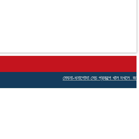
মেঘনা-ধনাগোদা সেচ প্রকল্পে খাল দখলে জলাবদ্ধতায়