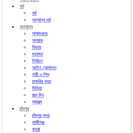
ধর্ম
ধর্ম
অন্যান্য ধর্ম
অন্যান্য
সাক্ষাৎকার
অপরাধ
ফিচার
মতামত
নির্বাচন
আইন /আদালত
নারী ও শিশু
চাকরির খবর
মিডিয়া
জন্ম দিন
স্বাস্থ্য
চাঁদপুর
চাঁদপুর সদর
হাজীগঞ্জ
কচুয়া