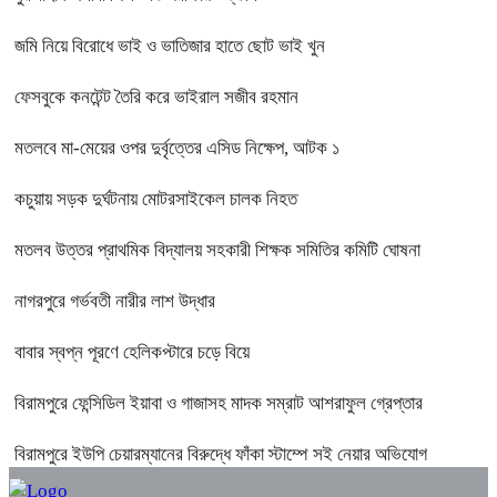
জমি নিয়ে বিরোধে ভাই ও ভাতিজার হাতে ছোট ভাই খুন
ফেসবুকে কনটেন্ট তৈরি করে ভাইরাল সজীব রহমান
মতলবে মা-মেয়ের ওপর দুর্বৃত্তের এসিড নিক্ষেপ, আটক ১
কচুয়ায় সড়ক দুর্ঘটনায় মোটরসাইকেল চালক নিহত
মতলব উত্তর প্রাথমিক বিদ্যালয় সহকারী শিক্ষক সমিতির কমিটি ঘোষনা
নাগরপুরে গর্ভবতী নারীর লাশ উদ্ধার
বাবার স্বপ্ন পূরণে হেলিকপ্টারে চড়ে বিয়ে
বিরামপুরে ফেন্সিডিল ইয়াবা ও গাজাসহ মাদক সম্রাট আশরাফুল গ্রেপ্তার
বিরামপুরে ইউপি চেয়ারম্যানের বিরুদ্ধে ফাঁকা স্টাম্পে সই নেয়ার অভিযোগ