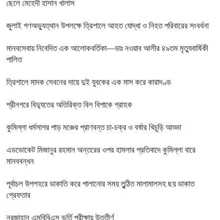
ছেলে মেহেদী হাসান খালাস
জুলাই গণঅভ্যুত্থান উপলক্ষে ত্রিশালে আহত যোদ্ধা ও নিহত পরিবারের সংবর্ধনা
মানবসেবায় নিবেদিত এক আলোকবর্তিকা—ডাঃ নওয়াব আলীর ৪৯তম মৃত্যুবার্ষিকী
পালিত
ত্রিশালে মাদক সেবনের দায়ে দুই যুবকের এক মাস করে কারাদণ্ড
শ্রীনগরে বিদ্যুতের অতিরিক্ত বিল বিপাকে গ্রাহক
কুমিল্লা ধর্মসাগর পাড় মঞ্চের প্রাণবন্ত চা-চক্র ও বর্ষার খিচুড়ি আড্ডা
এডভোকেট মিজানুর রহমান অন্তরের ওপর হামলার প্রতিবাদে কুমিল্লা বারে
মানববন্ধন
পূর্বাচল উপশহরে ডাকাতি করে পালানোর সময় লুন্ঠিত মালামালসহ ছয় ডাকাত
গ্রেফতার
নুরজাহান এমবিবিএস ভর্তি পরীক্ষায় উত্তীর্ণ