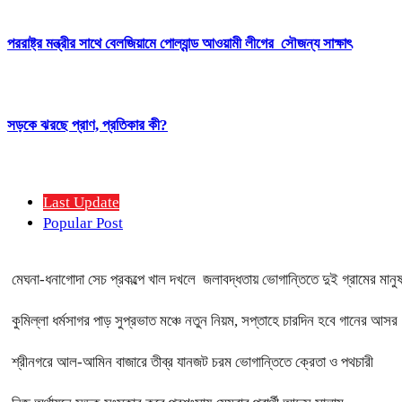
পররাষ্ট্র মন্ত্রীর সাথে বেলজিয়ামে পোল্যান্ড আওয়ামী লীগের সৌজন্য সাক্ষাৎ
সড়কে ঝরছে প্রাণ, প্রতিকার কী?
Last Update
Popular Post
মেঘনা-ধনাগোদা সেচ প্রকল্পে খাল দখলে জলাবদ্ধতায় ভোগান্তিতে দুই গ্রামের মানু
কুমিল্লা ধর্মসাগর পাড় সুপ্রভাত মঞ্চে নতুন নিয়ম, সপ্তাহে চারদিন হবে গানের আসর
শ্রীনগরে আল-আমিন বাজারে তীব্র যানজট চরম ভোগান্তিতে ক্রেতা ও পথচারী