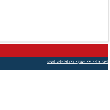
মেঘনা-ধনাগোদা সেচ প্রকল্পে খাল দখলে জলাবদ্ধতায় 