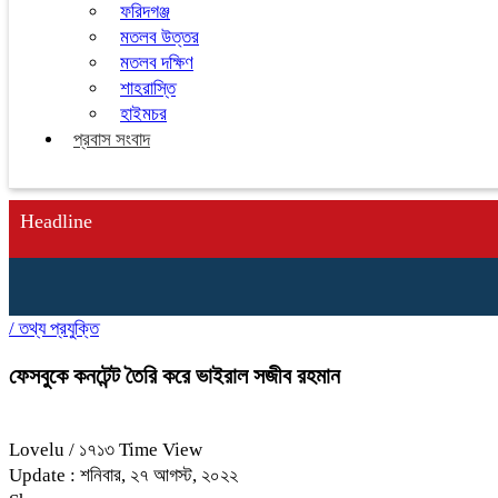
ফরিদগঞ্জ
মতলব উত্তর
মতলব দক্ষিণ
শাহরাস্তি
হাইমচর
প্রবাস সংবাদ
Headline
/
তথ্য প্রযুক্তি
ফেসবুকে কনটেন্ট তৈরি করে ভাইরাল সজীব রহমান
Lovelu
/ ১৭১৩ Time View
Update : শনিবার, ২৭ আগস্ট, ২০২২