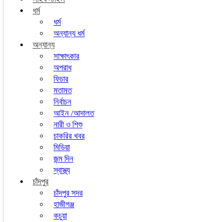
ধর্ম
ধর্ম
অন্যান্য ধর্ম
অন্যান্য
সাক্ষাৎকার
অপরাধ
ফিচার
মতামত
নির্বাচন
আইন /আদালত
নারী ও শিশু
চাকরির খবর
মিডিয়া
জন্ম দিন
স্বাস্থ্য
চাঁদপুর
চাঁদপুর সদর
হাজীগঞ্জ
কচুয়া