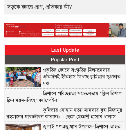
সড়কে ঝরছে প্রাণ, প্রতিকার কী?
Last Update
Popular Post
প্রকৃতির কোলে সংস্কৃতির মিলনমেলায়
প্রতিদিনই ইতিহাস লিখছে কুমিল্লার সুপ্রভাত
মঞ্চ
ত্রিশালে পরিচ্ছন্নতা সচেতনতায় ‘ক্লিন ত্রিশাল-
ক্লিন ময়মনসিংহ’ ক্যাম্পেইন
কুমিল্লায় সোহান হত্যা মামলায় বৃদ্ধ মিজানুর
রহমানের যাবজ্জীবন কারাদণ্ড।। ছেলে মেহেদী হাসান খালাস
জুলাই গণঅভ্যুত্থান উপলক্ষে ত্রিশালে আহত