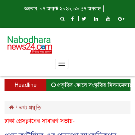
শুক্রবার, ০৭ অগাস্ট ২০২৬, ০৯:৫৭ অপরাহ্ন
Toggle
navigation
Headline
প্রকৃতির কোলে সংস্কৃতির মিলনমেলায় প্রতি
/
তথ্য প্রযুক্তি
ঢাকা প্রেসক্লাবের সাধারণ সভায়-