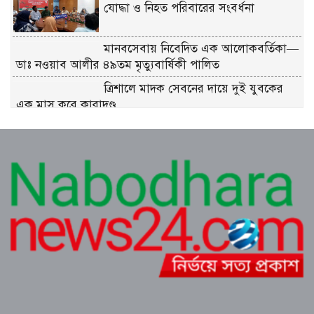
যোদ্ধা ও নিহত পরিবারের সংবর্ধনা
মানবসেবায় নিবেদিত এক আলোকবর্তিকা—
ডাঃ নওয়াব আলীর ৪৯তম মৃত্যুবার্ষিকী পালিত
ত্রিশালে মাদক সেবনের দায়ে দুই যুবকের
এক মাস করে কারাদণ্ড
শ্রীনগরে বিদ্যুতের অতিরিক্ত বিল বিপাকে
গ্রাহক
কুমিল্লা ধর্মসাগর পাড় মঞ্চের প্রাণবন্ত চা-চক্র
ও বর্ষার খিচুড়ি আড্ডা
এডভোকেট মিজানুর রহমান অন্তরের ওপর
হামলার প্রতিবাদে কুমিল্লা বারে মানববন্ধন
পূর্বাচল উপশহরে ডাকাতি করে পালানোর