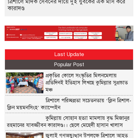
ত্রিশালে মাদক সেবনের দায়ে দুই যুবকের এক মাস করে
কারাদণ্ড
Last Update
Popular Post
প্রকৃতির কোলে সংস্কৃতির মিলনমেলায়
প্রতিদিনই ইতিহাস লিখছে কুমিল্লার সুপ্রভাত
মঞ্চ
ত্রিশালে পরিচ্ছন্নতা সচেতনতায় ‘ক্লিন ত্রিশাল-
ক্লিন ময়মনসিংহ’ ক্যাম্পেইন
কুমিল্লায় সোহান হত্যা মামলায় বৃদ্ধ মিজানুর
রহমানের যাবজ্জীবন কারাদণ্ড।। ছেলে মেহেদী হাসান খালাস
জুলাই গণঅভ্যুত্থান উপলক্ষে ত্রিশালে আহত