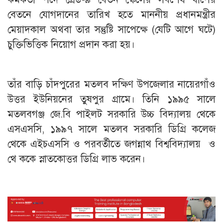
বেতনে যোগদানের তারিখ হতে মাননীয় প্রধানমন্ত্রীর
মেয়াদকাল অথবা তার সন্তুষ্টি সাপেক্ষে (যেটি আগে ঘটে)
চুক্তিভিত্তিক নিয়োগ প্রদান করা হয়।
তাঁর বাড়ি চাঁদপুরের মতলব দক্ষিণ উপজেলার নায়েরগাঁও
উত্তর ইউনিয়নের তুষপুর গ্রামে। তিনি ১৯৯৫ সালে
মতলবগঞ্জ জে.বি পাইলট সরকারি উচ্চ বিদ্যালয় থেকে
এসএসসি, ১৯৯৭ সালে মতলব সরকারি ডিগ্রি কলেজ
থেকে এইচএসসি ও পরবর্তীতে জগন্নাথ বিশ্ববিদ্যালয় ও
থে ককে স্নাতকোত্তর ডিগ্রি লাভ করেন।