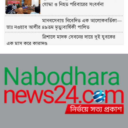
যোদ্ধা ও নিহত পরিবারের সংবর্ধনা
মানবসেবায় নিবেদিত এক আলোকবর্তিকা—
ডাঃ নওয়াব আলীর ৪৯তম মৃত্যুবার্ষিকী পালিত
ত্রিশালে মাদক সেবনের দায়ে দুই যুবকের
এক মাস করে কারাদণ্ড
শ্রীনগরে বিদ্যুতের অতিরিক্ত বিল বিপাকে
গ্রাহক
কুমিল্লা ধর্মসাগর পাড় মঞ্চের প্রাণবন্ত চা-চক্র
ও বর্ষার খিচুড়ি আড্ডা
এডভোকেট মিজানুর রহমান অন্তরের ওপর
হামলার প্রতিবাদে কুমিল্লা বারে মানববন্ধন
পূর্বাচল উপশহরে ডাকাতি করে পালানোর