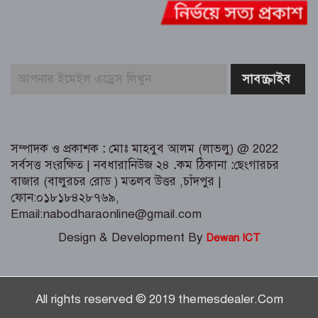
যোদ্ধা ও নিহত পরিবারের সংবর্ধনা
মানবসেবায় নিবেদিত এক আলোকবর্তিকা—
ডাঃ নওয়াব আলীর ৪৯তম মৃত্যুবার্ষিকী
পালিত
ত্রিশালে মাদক সেবনের দায়ে দুই যুবকের
এক মাস করে কারাদণ্ড
সম্পাদক ও প্রকাশক
:
মোঃ মাহবুব আলম (লাভলু) @ 2022
সর্বসত্ত সংরক্ষিত | নবধারানিউজ ২৪
.
কম ঠিকানা
:
ছেংগারচর
বাজার (বালুরচর রোড ) মতলব উত্তর ,চাঁদপুর |
ফোন:০১৮১৮৪২৮৭৬৯,
Email:nabodharaonline@gmail.com
Design & Development By
Dewan ICT
All rights reserved © 2019 themesdealer.Com