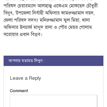
পরিষদ চেয়ারম্যান আলহাজ্ব একেএম মোকছেদ চৌধুরী
বিদুৎ, উপজেলা নির্বাহী অফিসার কামরুজ্জামান নয়ন,
জেলা পরিষদ সদস্য মনিরুজ্জামান ফুল মিয়া, থানা
অফিসার ইনচার্জ মাসুদ রানা ও পৌর মেয়র গোলাম
সরোয়ার প্রধান বিপ্লব।
আপনার মতামত লিখুন :
Leave a Reply
Comment