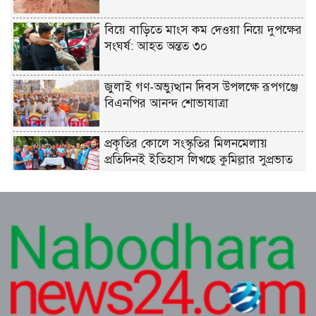
বিয়ে বাড়িতে মাংস কম দেওয়া নিয়ে দুপক্ষের
সংঘর্ষ: আহত অন্তত ৩০ ​
জুলাই গণ-অভ্যুত্থান দিবস উপলক্ষে রূপগঞ্জে
বিএনপির আনন্দ শোভাযাত্রা
প্রকৃতির কোলে সংস্কৃতির মিলনমেলায়
প্রতিদিনই ইতিহাস লিখছে কুমিল্লার সুপ্রভাত
মঞ্চ
ত্রিশালে পরিচ্ছন্নতা সচেতনতায় ‘ক্লিন ত্রিশাল-
ক্লিন ময়মনসিংহ’ ক্যাম্পেইন
কুমিল্লায় সোহান হত্যা মামলায় বৃদ্ধ মিজানুর
রহমানের যাবজ্জীবন কারাদণ্ড।। ছেলে
মেহেদী হাসান খালাস
জুলাই গণঅভ্যুত্থান উপলক্ষে ত্রিশালে আহত