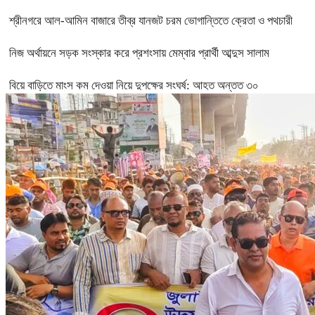
শ্রীনগরে আল-আমিন বাজারে তীব্র যানজট চরম ভোগান্তিতে ক্রেতা ও পথচারী
নিজ অর্থায়নে সড়ক সংস্কার করে প্রশংসায় মেম্বার প্রার্থী আব্দুস সালাম
বিয়ে বাড়িতে মাংস কম দেওয়া নিয়ে দুপক্ষের সংঘর্ষ: আহত অন্তত ৩০ ​