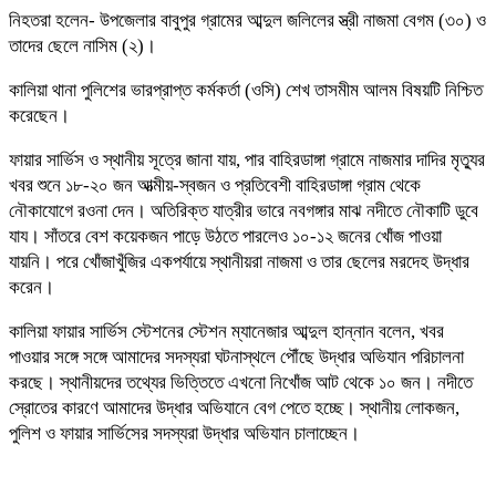
নিহতরা হলেন- উপজেলার বাবুপুর গ্রামের আব্দুল জলিলের স্ত্রী নাজমা বেগম (৩০) ও
তাদের ছেলে নাসিম (২)।
কালিয়া থানা পুলিশের ভারপ্রাপ্ত কর্মকর্তা (ওসি) শেখ তাসমীম আলম বিষয়টি নিশ্চিত
করেছেন।
ফায়ার সার্ভিস ও স্থানীয় সূত্রে জানা যায়, পার বাহিরডাঙ্গা গ্রামে নাজমার দাদির মৃত্যুর
খবর শুনে ১৮-২০ জন আত্মীয়-স্বজন ও প্রতিবেশী বাহিরডাঙ্গা গ্রাম থেকে
নৌকাযোগে রওনা দেন। অতিরিক্ত যাত্রীর ভারে নবগঙ্গার মাঝ নদীতে নৌকাটি ডুবে
যায। সাঁতরে বেশ কয়েকজন পাড়ে উঠতে পারলেও ১০-১২ জনের খোঁজ পাওয়া
যায়নি। পরে খোঁজাখুঁজির একপর্যায়ে স্থানীয়রা নাজমা ও তার ছেলের মরদেহ উদ্ধার
করেন।
কালিয়া ফায়ার সার্ভিস স্টেশনের স্টেশন ম্যানেজার আব্দুল হান্নান বলেন, খবর
পাওয়ার সঙ্গে সঙ্গে আমাদের সদস্যরা ঘটনাস্থলে পৌঁছে উদ্ধার অভিযান পরিচালনা
করছে। স্থানীয়দের তথ্যের ভিত্তিতে এখনো নিখোঁজ আট থেকে ১০ জন। নদীতে
স্রোতের কারণে আমাদের উদ্ধার অভিযানে বেগ পেতে হচ্ছে। স্থানীয় লোকজন,
পুলিশ ও ফায়ার সার্ভিসের সদস্যরা উদ্ধার অভিযান চালাচ্ছেন।