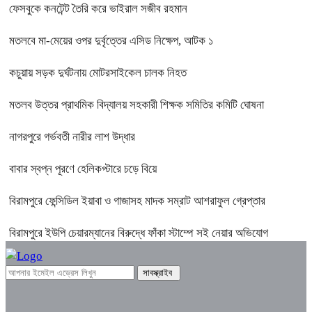
ফেসবুকে কনটেন্ট তৈরি করে ভাইরাল সজীব রহমান
মতলবে মা-মেয়ের ওপর দুর্বৃত্তের এসিড নিক্ষেপ, আটক ১
কচুয়ায় সড়ক দুর্ঘটনায় মোটরসাইকেল চালক নিহত
মতলব উত্তর প্রাথমিক বিদ্যালয় সহকারী শিক্ষক সমিতির কমিটি ঘোষনা
নাগরপুরে গর্ভবতী নারীর লাশ উদ্ধার
বাবার স্বপ্ন পূরণে হেলিকপ্টারে চড়ে বিয়ে
বিরামপুরে ফেন্সিডিল ইয়াবা ও গাজাসহ মাদক সম্রাট আশরাফুল গ্রেপ্তার
বিরামপুরে ইউপি চেয়ারম্যানের বিরুদ্ধে ফাঁকা স্টাম্পে সই নেয়ার অভিযোগ