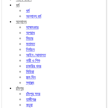
ধর্ম
ধর্ম
অন্যান্য ধর্ম
অন্যান্য
সাক্ষাৎকার
অপরাধ
ফিচার
মতামত
নির্বাচন
আইন /আদালত
নারী ও শিশু
চাকরির খবর
মিডিয়া
জন্ম দিন
স্বাস্থ্য
চাঁদপুর
চাঁদপুর সদর
হাজীগঞ্জ
কচুয়া