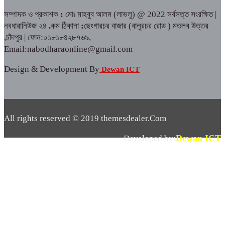
সম্পাদক ও প্রকাশক
:
মোঃ মাহবুব আলম (লাভলু) @ 2022 সর্বসত্ত সংরক্ষিত |
নবধারানিউজ ২৪
.
কম ঠিকানা
:
ছেংগারচর বাজার (বালুরচর রোড ) মতলব উত্তর
,চাঁদপুর | ফোন:০১৮১৮৪২৮৭৬৯,
Email:nabodharaonline@gmail.com
Design & Development By
Dewan ICT
All rights reserved © 2019 themesdealer.Com
Dewan ICT
Developed by: