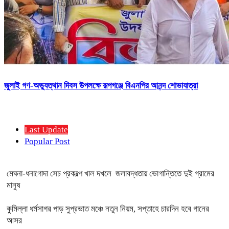
জুলাই গণ-অভ্যুত্থান দিবস উপলক্ষে রূপগঞ্জে বিএনপির আনন্দ শোভাযাত্রা
Last Update
Popular Post
মেঘনা-ধনাগোদা সেচ প্রকল্পে খাল দখলে জলাবদ্ধতায় ভোগান্তিতে দুই গ্রামের
মানুষ
কুমিল্লা ধর্মসাগর পাড় সুপ্রভাত মঞ্চে নতুন নিয়ম, সপ্তাহে চারদিন হবে গানের
আসর