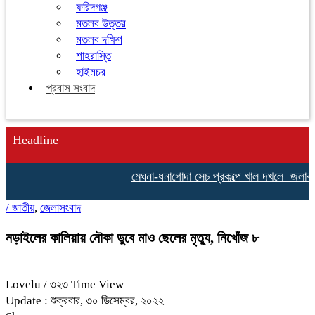
ফরিদগঞ্জ
মতলব উত্তর
মতলব দক্ষিণ
শাহরাস্তি
হাইমচর
প্রবাস সংবাদ
Headline
মেঘনা-ধনাগোদা সেচ প্রকল্পে খাল দখলে জলাবদ্ধতায় ভ
/
জাতীয়
,
জেলাসংবাদ
নড়াইলের কালিয়ায় নৌকা ডুবে মাও ছেলের মৃত্যু, নিখোঁজ ৮
Lovelu
/ ৩২৩ Time View
Update : শুক্রবার, ৩০ ডিসেম্বর, ২০২২