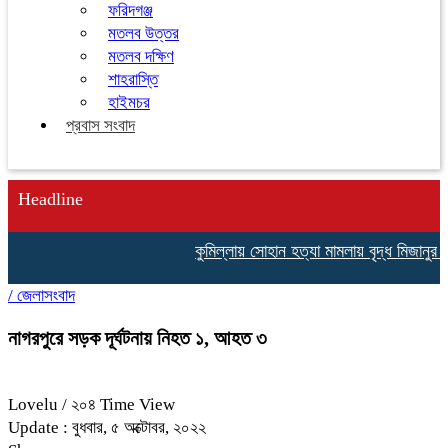
ফরিদগঞ্জ
মতলব উত্তর
মতলব দক্ষিণ
শাহরাস্তি
হাইমচর
প্রবাস সংবাদ
Headline
কুমিল্লায় সোহান হত্যা মামলায় বৃদ্ধ মিজানুর র
/
জেলাসংবাদ
নাগরপুরে সড়ক দূর্ঘটনায় নিহত ১, আহত ৩
Lovelu
/ ২০৪ Time View
Update : বুধবার, ৫ অক্টোবর, ২০২২