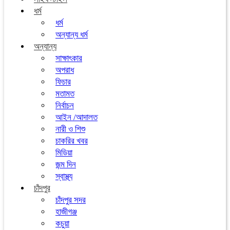
ধর্ম
ধর্ম
অন্যান্য ধর্ম
অন্যান্য
সাক্ষাৎকার
অপরাধ
ফিচার
মতামত
নির্বাচন
আইন /আদালত
নারী ও শিশু
চাকরির খবর
মিডিয়া
জন্ম দিন
স্বাস্থ্য
চাঁদপুর
চাঁদপুর সদর
হাজীগঞ্জ
কচুয়া