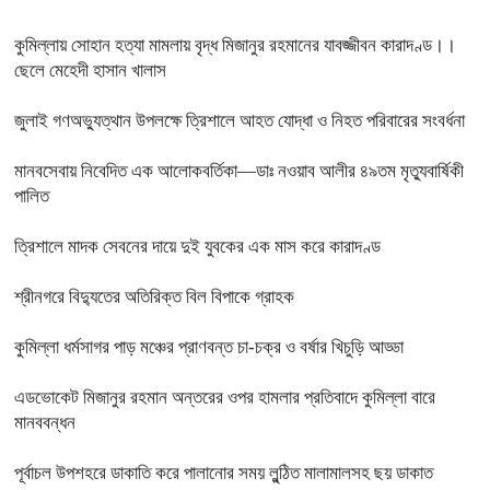
কুমিল্লায় সোহান হত্যা মামলায় বৃদ্ধ মিজানুর রহমানের যাবজ্জীবন কারাদণ্ড।।
ছেলে মেহেদী হাসান খালাস
জুলাই গণঅভ্যুত্থান উপলক্ষে ত্রিশালে আহত যোদ্ধা ও নিহত পরিবারের সংবর্ধনা
মানবসেবায় নিবেদিত এক আলোকবর্তিকা—ডাঃ নওয়াব আলীর ৪৯তম মৃত্যুবার্ষিকী
পালিত
ত্রিশালে মাদক সেবনের দায়ে দুই যুবকের এক মাস করে কারাদণ্ড
শ্রীনগরে বিদ্যুতের অতিরিক্ত বিল বিপাকে গ্রাহক
কুমিল্লা ধর্মসাগর পাড় মঞ্চের প্রাণবন্ত চা-চক্র ও বর্ষার খিচুড়ি আড্ডা
এডভোকেট মিজানুর রহমান অন্তরের ওপর হামলার প্রতিবাদে কুমিল্লা বারে
মানববন্ধন
পূর্বাচল উপশহরে ডাকাতি করে পালানোর সময় লুন্ঠিত মালামালসহ ছয় ডাকাত