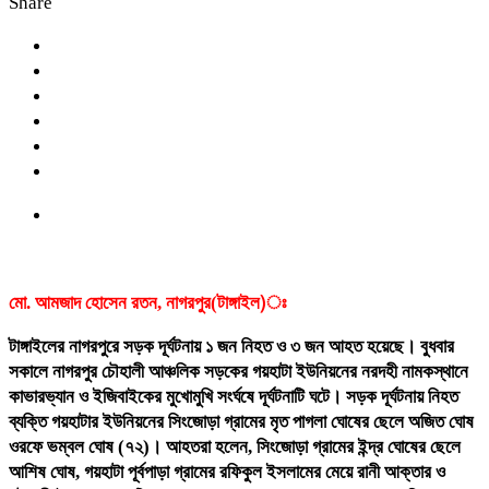
Share
মো. আমজাদ হোসেন রতন, নাগরপুর(টাঙ্গাইল)ঃ
টাঙ্গাইলের নাগরপুরে সড়ক দূর্ঘটনায় ১ জন নিহত ও ৩ জন আহত হয়েছে। বুধবার
সকালে নাগরপুর চৌহালী আঞ্চলিক সড়কের গয়হাটা ইউনিয়নের নরদহী নামকস্থানে
কাভারভ্যান ও ইজিবাইকের মুখোমুখি সংর্ঘষে দূর্ঘটনাটি ঘটে। সড়ক দূর্ঘটনায় নিহত
ব্যক্তি গয়হাটার ইউনিয়নের সিংজোড়া গ্রামের মৃত পাগলা ঘোষের ছেলে অজিত ঘোষ
ওরফে ভম্বল ঘোষ (৭২)। আহতরা হলেন, সিংজোড়া গ্রামের ইন্দ্র ঘোষের ছেলে
আশিষ ঘোষ, গয়হাটা পূর্বপাড়া গ্রামের রফিকুল ইসলামের মেয়ে রানী আক্তার ও