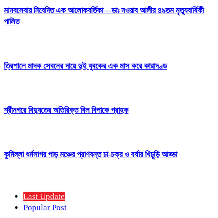
মানবসেবায় নিবেদিত এক আলোকবর্তিকা—ডাঃ নওয়াব আলীর ৪৯তম মৃত্যুবার্ষিকী
পালিত
ত্রিশালে মাদক সেবনের দায়ে দুই যুবকের এক মাস করে কারাদণ্ড
শ্রীনগরে বিদ্যুতের অতিরিক্ত বিল বিপাকে গ্রাহক
কুমিল্লা ধর্মসাগর পাড় মঞ্চের প্রাণবন্ত চা-চক্র ও বর্ষার খিচুড়ি আড্ডা
Last Update
Popular Post