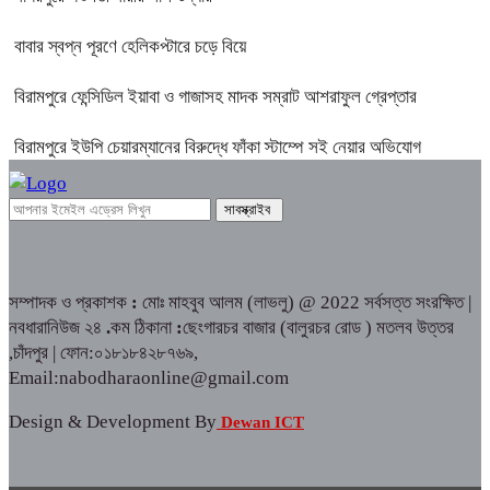
বাবার স্বপ্ন পূরণে হেলিকপ্টারে চড়ে বিয়ে
বিরামপুরে ফেন্সিডিল ইয়াবা ও গাজাসহ মাদক সম্রাট আশরাফুল গ্রেপ্তার
বিরামপুরে ইউপি চেয়ারম্যানের বিরুদ্ধে ফাঁকা স্টাম্পে সই নেয়ার অভিযোগ
সম্পাদক ও প্রকাশক
:
মোঃ মাহবুব আলম (লাভলু) @ 2022 সর্বসত্ত সংরক্ষিত |
নবধারানিউজ ২৪
.
কম ঠিকানা
:
ছেংগারচর বাজার (বালুরচর রোড ) মতলব উত্তর
,চাঁদপুর | ফোন:০১৮১৮৪২৮৭৬৯,
Email:nabodharaonline@gmail.com
Design & Development By
Dewan ICT