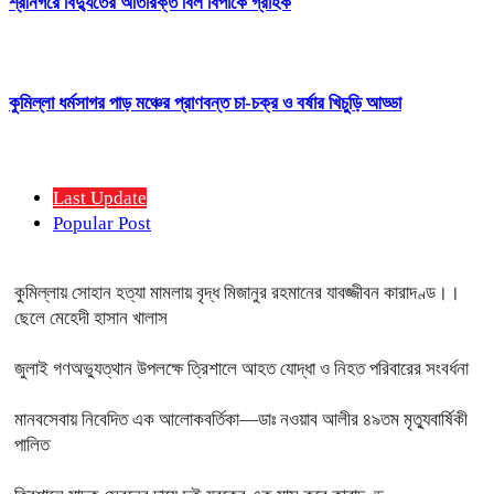
শ্রীনগরে বিদ্যুতের অতিরিক্ত বিল বিপাকে গ্রাহক
কুমিল্লা ধর্মসাগর পাড় মঞ্চের প্রাণবন্ত চা-চক্র ও বর্ষার খিচুড়ি আড্ডা
Last Update
Popular Post
কুমিল্লায় সোহান হত্যা মামলায় বৃদ্ধ মিজানুর রহমানের যাবজ্জীবন কারাদণ্ড।।
ছেলে মেহেদী হাসান খালাস
জুলাই গণঅভ্যুত্থান উপলক্ষে ত্রিশালে আহত যোদ্ধা ও নিহত পরিবারের সংবর্ধনা
মানবসেবায় নিবেদিত এক আলোকবর্তিকা—ডাঃ নওয়াব আলীর ৪৯তম মৃত্যুবার্ষিকী
পালিত