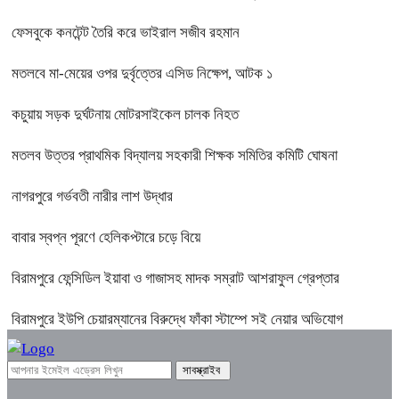
ফেসবুকে কনটেন্ট তৈরি করে ভাইরাল সজীব রহমান
মতলবে মা-মেয়ের ওপর দুর্বৃত্তের এসিড নিক্ষেপ, আটক ১
কচুয়ায় সড়ক দুর্ঘটনায় মোটরসাইকেল চালক নিহত
মতলব উত্তর প্রাথমিক বিদ্যালয় সহকারী শিক্ষক সমিতির কমিটি ঘোষনা
নাগরপুরে গর্ভবতী নারীর লাশ উদ্ধার
বাবার স্বপ্ন পূরণে হেলিকপ্টারে চড়ে বিয়ে
বিরামপুরে ফেন্সিডিল ইয়াবা ও গাজাসহ মাদক সম্রাট আশরাফুল গ্রেপ্তার
বিরামপুরে ইউপি চেয়ারম্যানের বিরুদ্ধে ফাঁকা স্টাম্পে সই নেয়ার অভিযোগ