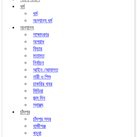
ধর্ম
ধর্ম
অন্যান্য ধর্ম
অন্যান্য
সাক্ষাৎকার
অপরাধ
ফিচার
মতামত
নির্বাচন
আইন /আদালত
নারী ও শিশু
চাকরির খবর
মিডিয়া
জন্ম দিন
স্বাস্থ্য
চাঁদপুর
চাঁদপুর সদর
হাজীগঞ্জ
কচুয়া