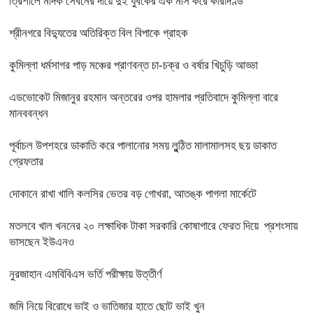
ত্রিশালে মাদক সেবনের দায়ে দুই যুবকের এক মাস করে কারাদণ্ড
শ্রীনগরে বিদ্যুতের অতিরিক্ত বিল বিপাকে গ্রাহক
কুমিল্লা ধর্মসাগর পাড় মঞ্চের প্রাণবন্ত চা-চক্র ও বর্ষার খিচুড়ি আড্ডা
এডভোকেট মিজানুর রহমান অন্তরের ওপর হামলার প্রতিবাদে কুমিল্লা বারে
মানববন্ধন
পূর্বাচল উপশহরে ডাকাতি করে পালানোর সময় লুন্ঠিত মালামালসহ ছয় ডাকাত
গ্রেফতার
দোকানে রাখা খালি কলসির ভেতর বড় গোখরা, আতঙ্ক পাগলা মার্কেটে
মতলবে খাল খননের ২০ লক্ষাধিক টাকা সরকারি কোষাগারে ফেরত দিয়ে প্রশংসায়
ভাসছেন ইউএনও
নুরজাহান এমবিবিএস ভর্তি পরীক্ষায় উত্তীর্ণ
জমি নিয়ে বিরোধে ভাই ও ভাতিজার হাতে ছোট ভাই খুন