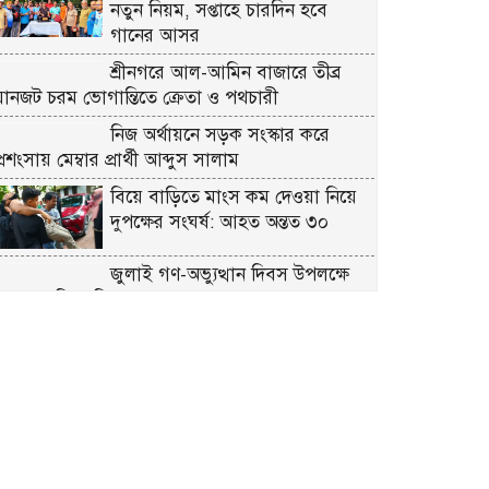
নতুন নিয়ম, সপ্তাহে চারদিন হবে
গানের আসর
শ্রীনগরে আল-আমিন বাজারে তীব্র
যানজট চরম ভোগান্তিতে ক্রেতা ও পথচারী
নিজ অর্থায়নে সড়ক সংস্কার করে
্রশংসায় মেম্বার প্রার্থী আব্দুস সালাম
বিয়ে বাড়িতে মাংস কম দেওয়া নিয়ে
দুপক্ষের সংঘর্ষ: আহত অন্তত ৩০ ​
জুলাই গণ-অভ্যুত্থান দিবস উপলক্ষে
রূপগঞ্জে বিএনপির আনন্দ শোভাযাত্রা
প্রকৃতির কোলে সংস্কৃতির মিলনমেলায়
প্রতিদিনই ইতিহাস লিখছে কুমিল্লার
সুপ্রভাত মঞ্চ
ত্রিশালে পরিচ্ছন্নতা সচেতনতায় ‘ক্লিন
ত্রিশাল-ক্লিন ময়মনসিংহ’ ক্যাম্পেইন