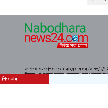
সম্পাদক ও প্রকাশক
:
মোঃ মাহবুব আলম (লাভলু) @ 202
ঠিকানা
:
ছেংগারচর বাজার (বালুরচর রোড ) মতলব উত্
শিরোনাম:
Email:nabodharaonline@gmail.com
Design & Development By
Dewan ICT
All rights reserved © 2019 themesdealer.Co