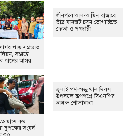
শ্রীনগরে আল-আমিন বাজারে
তীব্র যানজট চরম ভোগান্তিতে
ক্রেতা ও পথচারী
্মসাগর পাড় সুপ্রভাত
 নিয়ম, সপ্তাহে
বে গানের আসর
জুলাই গণ-অভ্যুত্থান দিবস
উপলক্ষে রূপগঞ্জে বিএনপির
আনন্দ শোভাযাত্রা
তে মাংস কম
 দুপক্ষের সংঘর্ষ:
 ৩০ ​