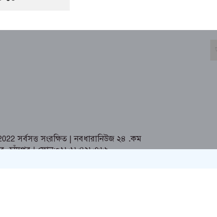
2 সর্বসত্ত সংরক্ষিত | নবধারানিউজ ২৪
.
কম
তর ,চাঁদপুর | ফোন:০১৮১৮৪২৮৭৬৯,
m