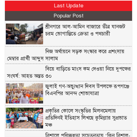
Last Update
Popular Post
শ্রীনগরে আল-আমিন বাজারে তীব্র যানজট
চরম ভোগান্তিতে ক্রেতা ও পথচারী
নিজ অর্থায়নে সড়ক সংস্কার করে প্রশংসায়
মেম্বার প্রার্থী আব্দুস সালাম
বিয়ে বাড়িতে মাংস কম দেওয়া নিয়ে দুপক্ষের
সংঘর্ষ: আহত অন্তত ৩০ ​
জুলাই গণ-অভ্যুত্থান দিবস উপলক্ষে রূপগঞ্জে
বিএনপির আনন্দ শোভাযাত্রা
প্রকৃতির কোলে সংস্কৃতির মিলনমেলায়
প্রতিদিনই ইতিহাস লিখছে কুমিল্লার সুপ্রভাত
মঞ্চ
ত্রিশালে পরিচ্ছন্নতা সচেতনতায় ‘ক্লিন ত্রিশাল-