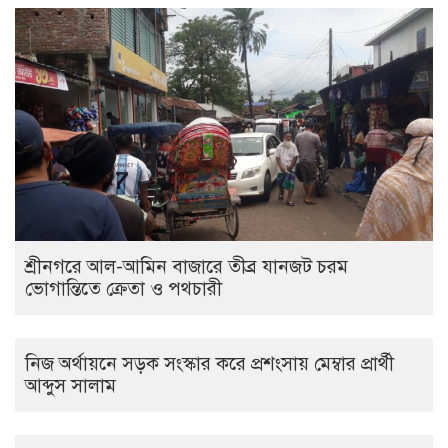
শ্রীনগরে আল-আমিন বাজারে তীব্র যানজট চরম
ভোগান্তিতে ক্রেতা ও পথচারী
নিজ অর্থায়নে সড়ক সংস্কার করে প্রশংসায় মেম্বার প্রার্থী
আব্দুস সালাম