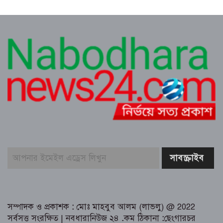
ক্লিন ময়মনসিংহ’ ক্যাম্পেইন
কুমিল্লায় সোহান হত্যা মামলায় বৃদ্ধ মিজানুর
রহমানের যাবজ্জীবন কারাদণ্ড।। ছেলে
মেহেদী হাসান খালাস
জুলাই গণঅভ্যুত্থান উপলক্ষে ত্রিশালে আহত
যোদ্ধা ও নিহত পরিবারের সংবর্ধনা
মানবসেবায় নিবেদিত এক আলোকবর্তিকা—
ডাঃ নওয়াব আলীর ৪৯তম মৃত্যুবার্ষিকী
পালিত
ত্রিশালে মাদক সেবনের দায়ে দুই যুবকের
এক মাস করে কারাদণ্ড
সম্পাদক ও প্রকাশক
:
মোঃ মাহবুব আলম (লাভলু) @ 2022
সর্বসত্ত সংরক্ষিত | নবধারানিউজ ২৪
.
কম ঠিকানা
:
ছেংগারচর