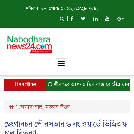
শনিবার, ০৮ অগাস্ট ২০২৬, ০২:২৮ পূর্বাহ্ন
Toggle
navigation
Headline
শ্রীনগরে আল-আমিন বাজারে তীব্র যানজট চর
/
জেলাসংবাদ
মতলব উত্তর
,
ছেংগারচর পৌরসভার ৬ নং ওয়ার্ডে ভিজিএফ
চাল বিতরণ।