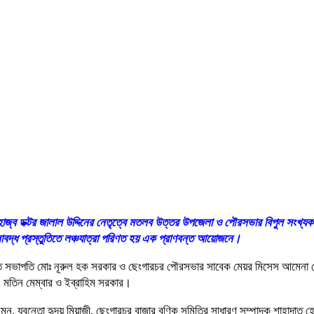
ব ডক্টর জালাল উদ্দিনের নেতৃত্বে মতলব উত্তর উপজেলা ও পৌরসভার বিপুল সংখ্যক 
খলাবদ্ধ প্রস্তুতিতে লঞ্চযাত্রা পরিণত হয় এক প্রাণবন্ত আয়োজনে।
াচিত সভাপতি মোঃ নূরুল হক সরকার ও ছেংগারচর পৌরসভার সাবেক মেয়র মিসেস আমেনা 
, মতিন মেম্বার ও ইব্রাহিম সরকার।
ুমন, যুবনেতা হৃদয় মিয়াজী, ছেংগারচর বাজার বণিক সমিতির সাধারণ সম্পাদক শাহাদা