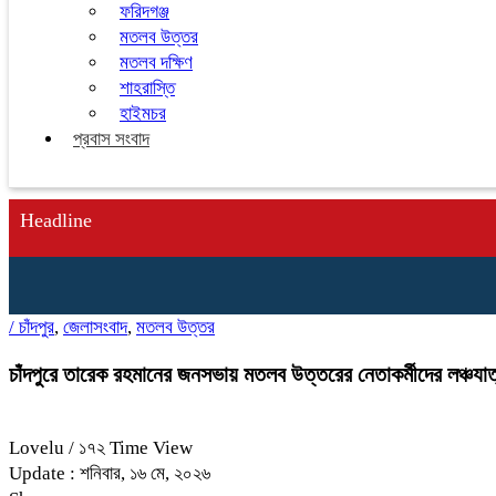
ফরিদগঞ্জ
মতলব উত্তর
মতলব দক্ষিণ
শাহরাস্তি
হাইমচর
প্রবাস সংবাদ
Headline
/
চাঁদপুর
,
জেলাসংবাদ
,
মতলব উত্তর
চাঁদপুরে তারেক রহমানের জনসভায় মতলব উত্তরের নেতাকর্মীদের লঞ্চযা
Lovelu
/ ১৭২ Time View
Update : শনিবার, ১৬ মে, ২০২৬