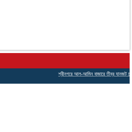
শ্রীনগরে আল-আমিন বাজারে তীব্র যানজট চরম ভোগান্