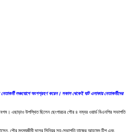
নেতাকর্মী লঞ্চযোগে অংশগ্রহণ করেন। সকাল থেকেই ঘাট এলাকায় নেতাকর্মীদের
বেগম। এছাড়াও উপস্থিত ছিলেন ছেংগারচর পৌর ৪ নম্বর ওয়ার্ড বিএনপির সভাপতি
ত হোসেন, পৌর মৎস্যজীবী দলের সিনিয়র সহ-সভাপতি তাজের আহমেদ টিপু এবং