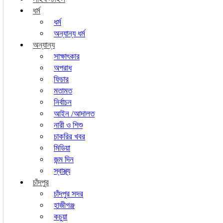
ধর্ম
ধর্ম
অন্যান্য ধর্ম
অন্যান্য
সাক্ষাৎকার
অপরাধ
ফিচার
মতামত
নির্বাচন
আইন /আদালত
নারী ও শিশু
চাকরির খবর
মিডিয়া
জন্ম দিন
স্বাস্থ্য
চাঁদপুর
চাঁদপুর সদর
হাজীগঞ্জ
কচুয়া