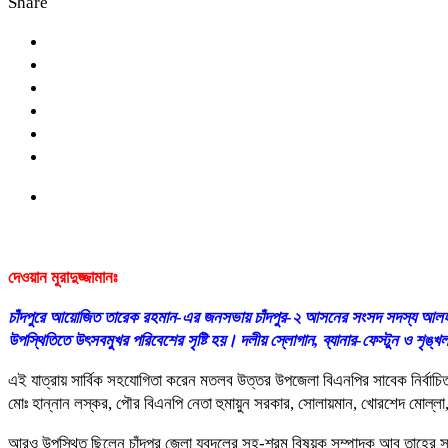
Share
দেওয়ান মুরাদুজ্জামানঃ
চাঁদপুরে আয়োজিত তারেক রহমান-এর জনসভায় চাঁদপুর-২ আসনের সংসদ সদস্য আলহাজ্
উপস্থিতিতে উৎসবমুখর পরিবেশের সৃষ্টি হয়। দলীয় স্লোগান, ব্যানার-ফেস্টুন ও শৃঙ্
এই যাত্রায় সার্বিক সহযোগিতা করেন মতলব উত্তর উপজেলা বিএনপির সাবেক নির্ব
মোঃ হান্নান লস্কর, পৌর বিএনপি নেতা হুমায়ুন সরকার, সোলায়মান, খোরশেদ মোল্লা
আরও উপস্থিত ছিলেন চাঁদপুর জেলা যুবদলের সহ-শ্রম বিষয়ক সম্পাদক আবু তাহের স