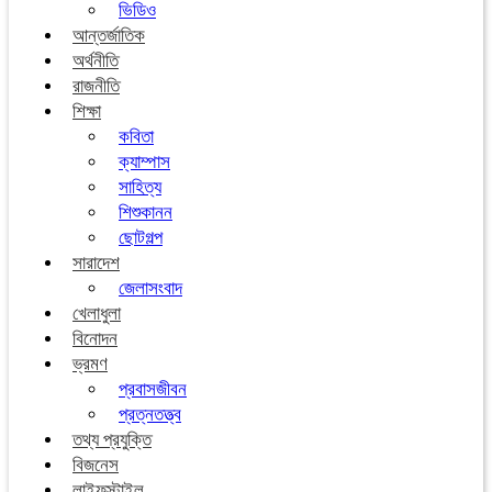
ভিডিও
আন্তর্জাতিক
অর্থনীতি
রাজনীতি
শিক্ষা
কবিতা
ক্যাম্পাস
সাহিত্য
শিশুকানন
ছোটগল্প
সারাদেশ
জেলাসংবাদ
খেলাধুলা
বিনোদন
ভ্রমণ
প্রবাসজীবন
প্রত্নতত্ত্ব
তথ্য প্রযুক্তি
বিজনেস
লাইফস্টাইল