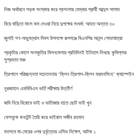
নিজ অর্থায়নে সড়ক সংস্কার করে প্রশংসায় মেম্বার প্রার্থী আব্দুস সালাম
বিয়ে বাড়িতে মাংস কম দেওয়া নিয়ে দুপক্ষের সংঘর্ষ: আহত অন্তত ৩০ ​
জুলাই গণ-অভ্যুত্থান দিবস উপলক্ষে রূপগঞ্জে বিএনপির আনন্দ শোভাযাত্রা
প্রকৃতির কোলে সংস্কৃতির মিলনমেলায় প্রতিদিনই ইতিহাস লিখছে কুমিল্লার
সুপ্রভাত মঞ্চ
ত্রিশালে পরিচ্ছন্নতা সচেতনতায় ‘ক্লিন ত্রিশাল-ক্লিন ময়মনসিংহ’ ক্যাম্পেইন
নুরজাহান এমবিবিএস ভর্তি পরীক্ষায় উত্তীর্ণ
জমি নিয়ে বিরোধে ভাই ও ভাতিজার হাতে ছোট ভাই খুন
ফেসবুকে কনটেন্ট তৈরি করে ভাইরাল সজীব রহমান
মতলবে মা-মেয়ের ওপর দুর্বৃত্তের এসিড নিক্ষেপ, আটক ১