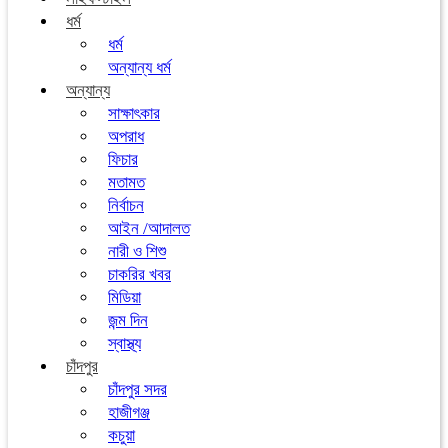
ধর্ম
ধর্ম
অন্যান্য ধর্ম
অন্যান্য
সাক্ষাৎকার
অপরাধ
ফিচার
মতামত
নির্বাচন
আইন /আদালত
নারী ও শিশু
চাকরির খবর
মিডিয়া
জন্ম দিন
স্বাস্থ্য
চাঁদপুর
চাঁদপুর সদর
হাজীগঞ্জ
কচুয়া