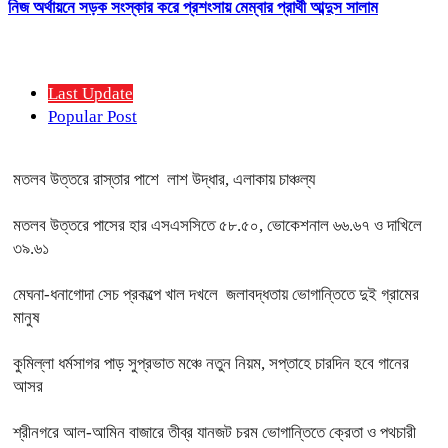
নিজ অর্থায়নে সড়ক সংস্কার করে প্রশংসায় মেম্বার প্রার্থী আব্দুস সালাম
Last Update
Popular Post
মতলব উত্তরে রাস্তার পাশে লাশ উদ্ধার, এলাকায় চাঞ্চল্য
মতলব উত্তরে পাসের হার এসএসসিতে ৫৮.৫০, ভোকেশনাল ৬৬.৬৭ ও দাখিলে
৩৯.৬১
মেঘনা-ধনাগোদা সেচ প্রকল্পে খাল দখলে জলাবদ্ধতায় ভোগান্তিতে দুই গ্রামের
মানুষ
কুমিল্লা ধর্মসাগর পাড় সুপ্রভাত মঞ্চে নতুন নিয়ম, সপ্তাহে চারদিন হবে গানের
আসর
শ্রীনগরে আল-আমিন বাজারে তীব্র যানজট চরম ভোগান্তিতে ক্রেতা ও পথচারী