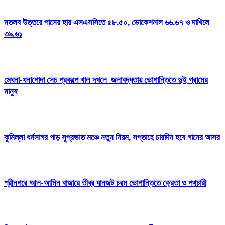
মতলব উত্তরে পাসের হার এসএসসিতে ৫৮.৫০, ভোকেশনাল ৬৬.৬৭ ও দাখিলে
৩৯.৬১
মেঘনা-ধনাগোদা সেচ প্রকল্পে খাল দখলে জলাবদ্ধতায় ভোগান্তিতে দুই গ্রামের
মানুষ
কুমিল্লা ধর্মসাগর পাড় সুপ্রভাত মঞ্চে নতুন নিয়ম, সপ্তাহে চারদিন হবে গানের আসর
শ্রীনগরে আল-আমিন বাজারে তীব্র যানজট চরম ভোগান্তিতে ক্রেতা ও পথচারী