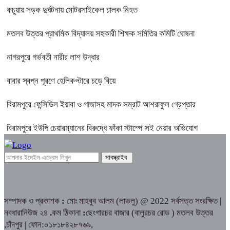
কচুয়ায় সড়ক দুর্ঘটনায় মোটরসাইকেল চালক নিহত
মতলব উত্তর প্রাথমিক বিদ্যালয় সহকারী শিক্ষক সমিতির কমিটি ঘোষনা
নাগরপুরে গর্ভবতী নারীর লাশ উদ্ধার
বাবার স্বপ্ন পূরণে হেলিকপ্টারে চড়ে বিয়ে
বিরামপুরে ফেন্সিডিল ইয়াবা ও গাজাসহ মাদক সম্রাট আশরাফুল গ্রেপ্তার
বিরামপুরে ইউপি চেয়ারম্যানের বিরুদ্ধে ফাঁকা স্টাম্পে সই নেয়ার অভিযোগ
সম্পাদক ও প্রকাশক
:
মোঃ মাহবুব আলম (লাভলু) @ 2022 সর্বসত্ত সংরক্ষিত |
নবধারানিউজ ২৪
.
কম ঠিকানা
:
ছেংগারচর বাজার (বালুরচর রোড ) মতলব উত্তর
,চাঁদপুর | ফোন:০১৮১৮৪২৮৭৬৯,