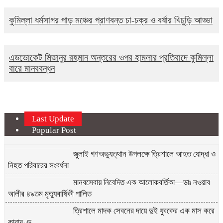
কুমিল্লা ধর্মসাগর পাড় মঞ্চের প্রাণবন্ত চা-চক্র ও বর্ষার খিচুড়ি আড্ডা
এডভোকেট মিজানুর রহমান অন্তরের ওপর হামলার প্রতিবাদে কুমিল্লা
বারে মানববন্ধন
Last Update
Popular Post
জুলাই গণঅভ্যুত্থান উপলক্ষে ত্রিশালে আহত যোদ্ধা ও
নিহত পরিবারের সংবর্ধনা
মানবসেবায় নিবেদিত এক আলোকবর্তিকা—ডাঃ নওয়াব
আলীর ৪৯তম মৃত্যুবার্ষিকী পালিত
ত্রিশালে মাদক সেবনের দায়ে দুই যুবকের এক মাস করে
কারাদণ্ড