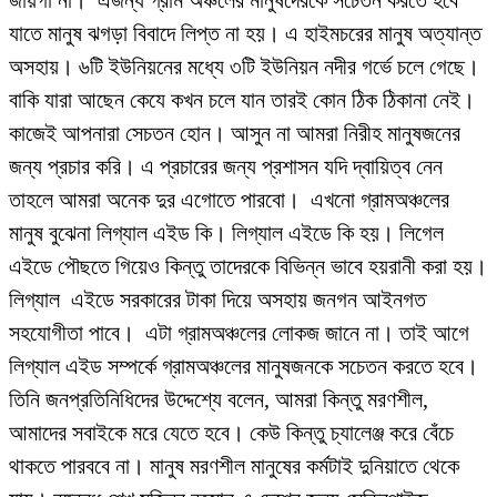
জায়গা না। এজন্য গ্রাম অঞ্চলের মানুষদেরকে সচেতন করতে হবে
যাতে মানুষ ঝগড়া বিবাদে লিপ্ত না হয়। এ হাইমচরের মানুষ অত্যান্ত
অসহায়। ৬টি ইউনিয়নের মধ্যে ৩টি ইউনিয়ন নদীর গর্ভে চলে গেছে।
বাকি যারা আছেন কেযে কখন চলে যান তারই কোন ঠিক ঠিকানা নেই।
কাজেই আপনারা সেচতন হোন। আসুন না আমরা নিরীহ মানুষজনের
জন্য প্রচার করি। এ প্রচারের জন্য প্রশাসন যদি দ্বায়িত্ব নেন
তাহলে আমরা অনেক দুর এগোতে পারবো। এখনো গ্রামঅঞ্চলের
মানুষ বুঝেনা লিগ্যাল এইড কি। লিগ্যাল এইডে কি হয়। লিগেল
এইডে পৌছতে গিয়েও কিন্তু তাদেরকে বিভিন্ন ভাবে হয়রানী করা হয়।
লিগ্যাল এইডে সরকারের টাকা দিয়ে অসহায় জনগন আইনগত
সহযোগীতা পাবে। এটা গ্রামঅঞ্চলের লোকজ জানে না। তাই আগে
লিগ্যাল এইড সম্পর্কে গ্রামঅঞ্চলের মানুষজনকে সচেতন করতে হবে।
তিনি জনপ্রতিনিধিদের উদ্দেশ্যে বলেন, আমরা কিন্তু মরণশীল,
আমাদের সবাইকে মরে যেতে হবে। কেউ কিন্তু চ্যালেঞ্জ করে বেঁচে
থাকতে পারববে না। মানুষ মরণশীল মানুষের কর্মটাই দুনিয়াতে থেকে