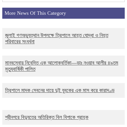
More News Of This Category
জুলাই গণঅভ্যুত্থান উপলক্ষে ত্রিশালে আহত যোদ্ধা ও নিহত
পরিবারের সংবর্ধনা
মানবসেবায় নিবেদিত এক আলোকবর্তিকা—ডাঃ নওয়াব আলীর ৪৯তম
মৃত্যুবার্ষিকী পালিত
ত্রিশালে মাদক সেবনের দায়ে দুই যুবকের এক মাস করে কারাদণ্ড
শ্রীনগরে বিদ্যুতের অতিরিক্ত বিল বিপাকে গ্রাহক