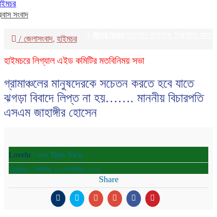
াইমচর
্রবাস সংবাদ
জুলাই গণঅভ্যুত্থান উপলক্ষে ত্রিশালে আহত যোদ্
Headline
/
জেলাসংবাদ
হাইমচর
,
হাইমচরে লিগ্যাল এইড কমিটির মতবিনিময় সভা
গ্রামাঞ্চলের মানুষদেরকে সচেতন করতে হবে যাতে
ঝগড়া বিবাদে লিপ্ত না হয়……. মাননীয় বিচারপতি
এসএম জাহাঙ্গীর হোসেন
Lovelu
/ ৩৬৯ Time View
Update : সোমবার, ১২ সেপ্টেম্বর, ২০২২
Share