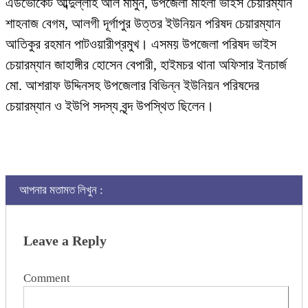
এডভোকেট আব্দুল্লাহ আল মামুন, উপজেলা মহিলা ভাইস চেয়ারম্যান
শাহনাজ বেগম, আলগী দূর্গাপুর উত্তর ইউনিয়ন পরিষদ চেয়ারম্যান
আতিকুর রহমান পাটওয়ারীপ্রমুখ। এসময় উপজেলা পরিষদ ভাইস
চেয়ারম্যান জাহাঙ্গীর হোসেন বেপারী, হাইমচর থানা অফিসার ইনচার্জ
মো. আশরাফ উদ্দিনসহ উপজেলার বিভিন্ন ইউনিয়ন পরিষদের
চেয়ারম্যান ও ইউপি সদস্য বৃন্দ উপস্থিত ছিলেন।
আপনার মতামত লিখুন :
Leave a Reply
Comment