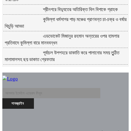
শ্রীনগরে বিদ্যুতের অতিরিক্ত বিল বিপাকে গ্রাহক
কুমিল্লা ধর্মসাগর পাড় মঞ্চের প্রাণবন্ত চা-চক্র ও বর্ষার
খিচুড়ি আড্ডা
এডভোকেট মিজানুর রহমান অন্তরের ওপর হামলার
প্রতিবাদে কুমিল্লা বারে মানববন্ধন
পূর্বাচল উপশহরে ডাকাতি করে পালানোর সময় লুন্ঠিত
মালামালসহ ছয় ডাকাত গ্রেফতার
দোকানে রাখা খালি কলসির ভেতর বড় গোখরা, আতঙ্ক
পাগলা মার্কেটে
মতলবে খাল খননের ২০ লক্ষাধিক টাকা সরকারি
কোষাগারে ফেরত দিয়ে প্রশংসায় ভাসছেন ইউএনও
মতলব উত্তরে শিক্ষক কর্মচারী ঐক্যজোটের কমিটি গঠন