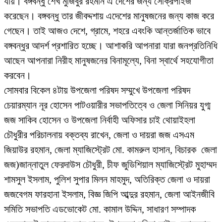
যায়। বঙ্গবন্ধু শেখ মুজিবুর রহমান এ দেশের জন্য সেক্রিপাইজ
করেছেন। বঙ্গবন্ধু তার জীবদ্দশায় এদেশের মানুষজনের জন্য কাজ করে
গেছেন। তাই আজও দেশে, গ্রামে, শহরে এবংকি আন্তর্জাতিক ভাবে
বঙ্গবন্ধুর আদর্শ প্রশারিত হচ্ছে। আশাকরি আপনারা যারা জনপ্রতিনিধি
আছেন আপনারা নিরীহ মানুষজনের বিনামূল্যে, বিনা স্বার্থে সহযোগীতা
করবেন।
সোমবার বিকেল ৪টায় উপজেলা পরিষদ সম্মুখে উপজেলা পরিষদ
চেয়ারম্যান নূর হোসেন পাটওয়ারীর সভাপতিত্বে ও জেলা সিনিয়র যুগ্ম
জজ সাকিব হোসেন ও উপজেলা নির্বাহী অফিসার চাই থোয়াইহলা
চৌধুরীর পরিচালনায় বক্তব্য রাখেন, জেলা ও দায়রা জজ এসএম
জিয়াউর রহমান, জেলা ম্যাজিস্ট্রেট মো. কামরুল হাসান, বিচারক জেলা
জজ)জান্নাতুল ফেরদাউস চৌধুরী, চীফ জুডিশিয়াল ম্যাজিস্ট্রেট মুহাম্মদ
শামসুল ইসলাম, পুলিশ সুপার মিলন মাহমুদ, অতিরিক্ত জেলা ও দায়রা
জজবেগম ফারহানা ইসলাম, বিজ্ঞ জিপি আব্দুর রহমান, জেলা আইনজীবি
সমিতি সভাপতি এডভোকেট মো. কামাল উদ্দিন, সাধারণ সম্পাদক