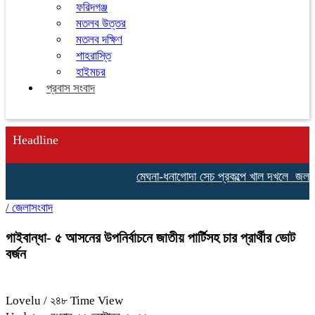
ফরিদগঞ্জ
মতলব উত্তর
মতলব দক্ষিণ
শাহরাস্তি
হাইমচর
প্রবাস সংবাদ
Headline
মেঘনা-ধনাগোদা সেচ প্রকল্পে খাল দখলে জলাবদ্ধত
/
জেলাসংবাদ
গাইবান্ধা- ৫ আসনের উপনির্বাচনে জাতীয় পার্টিসহ চার প্রার্থীর ভোট
বর্জন
Lovelu
/ ২৪৮ Time View