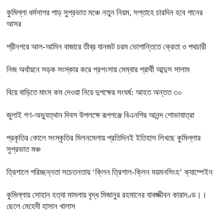
কুমিল্লা ধর্মসাগর পাড় সুপ্রভাত মঞ্চে নতুন নিয়ম, সপ্তাহে চারদিন হবে গানের
আসর
শ্রীনগরে আল-আমিন বাজারে তীব্র যানজট চরম ভোগান্তিতে ক্রেতা ও পথচারী
নিজ অর্থায়নে সড়ক সংস্কার করে প্রশংসায় মেম্বার প্রার্থী আব্দুস সালাম
বিয়ে বাড়িতে মাংস কম দেওয়া নিয়ে দুপক্ষের সংঘর্ষ: আহত অন্তত ৩০ ​
জুলাই গণ-অভ্যুত্থান দিবস উপলক্ষে রূপগঞ্জে বিএনপির আনন্দ শোভাযাত্রা
প্রকৃতির কোলে সংস্কৃতির মিলনমেলায় প্রতিদিনই ইতিহাস লিখছে কুমিল্লার
সুপ্রভাত মঞ্চ
ত্রিশালে পরিচ্ছন্নতা সচেতনতায় ‘ক্লিন ত্রিশাল-ক্লিন ময়মনসিংহ’ ক্যাম্পেইন
কুমিল্লায় সোহান হত্যা মামলায় বৃদ্ধ মিজানুর রহমানের যাবজ্জীবন কারাদণ্ড।।
ছেলে মেহেদী হাসান খালাস