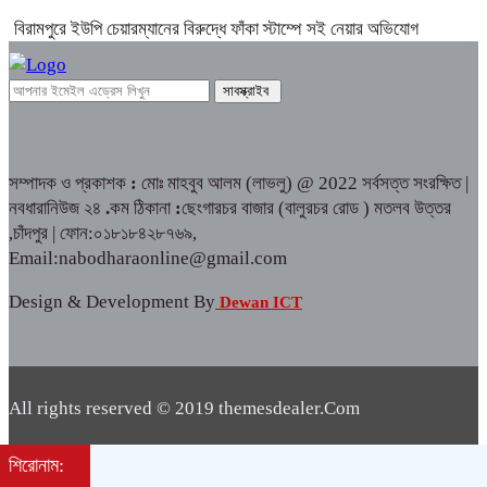
বিরামপুরে ইউপি চেয়ারম্যানের বিরুদ্ধে ফাঁকা স্টাম্পে সই নেয়ার অভিযোগ
সম্পাদক ও প্রকাশক
:
মোঃ মাহবুব আলম (লাভলু) @ 2022 সর্বসত্ত সংরক্ষিত |
নবধারানিউজ ২৪
.
কম ঠিকানা
:
ছেংগারচর বাজার (বালুরচর রোড ) মতলব উত্তর
,চাঁদপুর | ফোন:০১৮১৮৪২৮৭৬৯,
Email:nabodharaonline@gmail.com
Design & Development By
Dewan ICT
All rights reserved © 2019 themesdealer.Com
Dewan ICT
Developed by:
শিরোনাম: