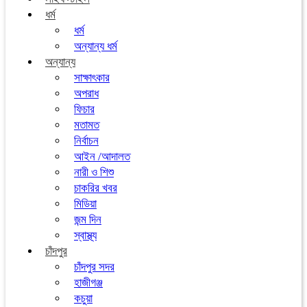
ধর্ম
ধর্ম
অন্যান্য ধর্ম
অন্যান্য
সাক্ষাৎকার
অপরাধ
ফিচার
মতামত
নির্বাচন
আইন /আদালত
নারী ও শিশু
চাকরির খবর
মিডিয়া
জন্ম দিন
স্বাস্থ্য
চাঁদপুর
চাঁদপুর সদর
হাজীগঞ্জ
কচুয়া