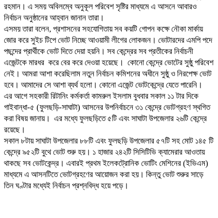
রহমান। এ সময় অবিলম্বে অনুকূল পরিবেশ সৃষ্টির মাধ্যমে এ আসনে আবারও
নির্বাচন অনুষ্ঠানের আহ্বান জানান তারা।
এসময় তারা বলেন, প্রশাসনের সহযোগিতায় সব কয়টি গোপন কক্ষে নৌকা মার্কায়
জোর করে সুইচ টিপে ভোট নিচ্ছে আওয়ামী লীগের লোকজন। ভোটারদের এমপি পদে
পছন্দের প্রার্থীকে ভোট দিতে দেয়া হয়নি। সব কেন্দ্রের সব প্রতীকের নির্বাচনী
এজেন্টকে মারধর করে বের করে দেওয়া হয়েছে। কোনো কেন্দ্রে ভোটের সুষ্ঠু পরিবেশ
নেই। আমরা আশা করেছিলাম নতুন নির্বাচন কমিশনের অধীনে সুষ্ঠু ও নিরপেক্ষ ভোট
হবে। আমাদের সে আশা ব্যর্থ হলো। কোনো এজেন্ট ভোটকেন্দ্রে যেতে পারেনি।
এর আগে সহকারী রিটানিং কর্মকর্তা কামরুল ইসলাম বুধবার সকাল ১১ টার দিকে
গাইবান্ধা-৫ (ফুলছড়ি-সাঘাটা) আসনের উপনির্বাচনে ৩১ কেন্দ্রে ভোটগ্রহণ স্থগিত
করা বিষয় জানায়। এর মধ্যে ফুলছড়িতে ৫টি এবং সাঘাটা উপজেলার ২৬টি কেন্দ্রে
রয়েছে।
সকাল ৮টায় সাঘাটা উপজেলার ৮৮টি এবং ফুলছড়ি উপজেলার ৫৭টি সহ মোট ১৪৫ টি
কেন্দ্রে ৯৫২টি বুথে ভোট শুরু হয়। ১ হাজার ২৪২টি সিসিটিভি ক্যামেরার আওতায়
থাকছে সব ভোটকেন্দ্র। এবারই প্রথম ইলেকট্রোনিক ভোটিং মেশিনের (ইভিএম)
মাধ্যমে এ আসনটিতে ভোটগ্রহণের আয়োজন করা হয়। কিন্তু ভোট শুরুর সাড়ে
তিন ঘণ্টার মধ্যেই নির্বাচন প্রশ্নবিদ্ধ হয়ে পড়ে।