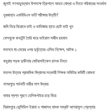
জুলাই গণঅভ্যুত্থান উপলক্ষে ত্রিশালে আহত যোদ্ধা ও নিহত পরিবারের সংবর্ধনা
নুরজাহান এমবিবিএস ভর্তি পরীক্ষায় উত্তীর্ণ
জমি নিয়ে বিরোধে ভাই ও ভাতিজার হাতে ছোট ভাই খুন
ফেসবুকে কনটেন্ট তৈরি করে ভাইরাল সজীব রহমান
মতলবে মা-মেয়ের ওপর দুর্বৃত্তের এসিড নিক্ষেপ, আটক ১
কচুয়ায় সড়ক দুর্ঘটনায় মোটরসাইকেল চালক নিহত
মতলব উত্তর প্রাথমিক বিদ্যালয় সহকারী শিক্ষক সমিতির কমিটি ঘোষনা
নাগরপুরে গর্ভবতী নারীর লাশ উদ্ধার
বাবার স্বপ্ন পূরণে হেলিকপ্টারে চড়ে বিয়ে
বিরামপুরে ফেন্সিডিল ইয়াবা ও গাজাসহ মাদক সম্রাট আশরাফুল গ্রেপ্তার