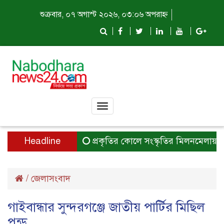
শুক্রবার, ০৭ অগাস্ট ২০২৬, ০৩:০৬ অপরাহ্ন
Toggle
navigation
Headline
প্রকৃতির কোলে সংস্কৃতির মিলনমেলায় প্রতিদ
/
জেলাসংবাদ
গাইবান্ধার সুন্দরগঞ্জে জাতীয় পার্টির মিছিল
পন্ড