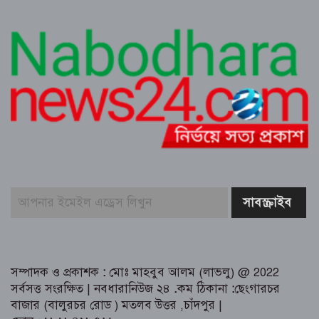
ত্রিশালে মাদক সেবনের দায়ে দুই যুবকের
এক মাস করে কারাদণ্ড
শ্রীনগরে বিদ্যুতের অতিরিক্ত বিল বিপাকে
গ্রাহক
কুমিল্লা ধর্মসাগর পাড় মঞ্চের প্রাণবন্ত চা-চক্র
ও বর্ষার খিচুড়ি আড্ডা
এডভোকেট মিজানুর রহমান অন্তরের ওপর
হামলার প্রতিবাদে কুমিল্লা বারে মানববন্ধন
পূর্বাচল উপশহরে ডাকাতি করে পালানোর
সময় লুন্ঠিত মালামালসহ ছয় ডাকাত
গ্রেফতার
সম্পাদক ও প্রকাশক
:
মোঃ মাহবুব আলম (লাভলু) @ 2022
সর্বসত্ত সংরক্ষিত | নবধারানিউজ ২৪
.
কম ঠিকানা
:
ছেংগারচর
বাজার (বালুরচর রোড ) মতলব উত্তর ,চাঁদপুর |