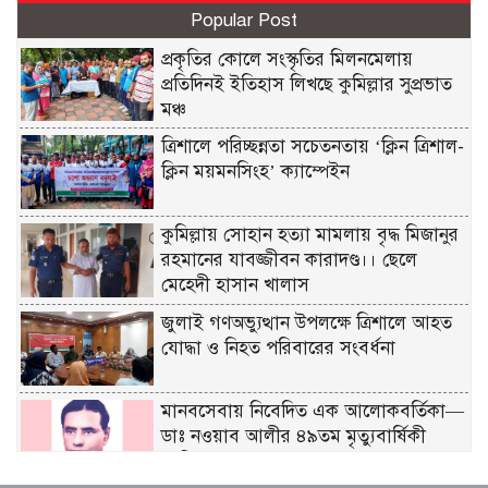
Popular Post
প্রকৃতির কোলে সংস্কৃতির মিলনমেলায়
প্রতিদিনই ইতিহাস লিখছে কুমিল্লার সুপ্রভাত
মঞ্চ
ত্রিশালে পরিচ্ছন্নতা সচেতনতায় ‘ক্লিন ত্রিশাল-
ক্লিন ময়মনসিংহ’ ক্যাম্পেইন
কুমিল্লায় সোহান হত্যা মামলায় বৃদ্ধ মিজানুর
রহমানের যাবজ্জীবন কারাদণ্ড।। ছেলে
মেহেদী হাসান খালাস
জুলাই গণঅভ্যুত্থান উপলক্ষে ত্রিশালে আহত
যোদ্ধা ও নিহত পরিবারের সংবর্ধনা
মানবসেবায় নিবেদিত এক আলোকবর্তিকা—
ডাঃ নওয়াব আলীর ৪৯তম মৃত্যুবার্ষিকী
পালিত