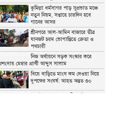
কুমিল্লা ধর্মসাগর পাড় সুপ্রভাত মঞ্চে
নতুন নিয়ম, সপ্তাহে চারদিন হবে
গানের আসর
শ্রীনগরে আল-আমিন বাজারে তীব্র
যানজট চরম ভোগান্তিতে ক্রেতা ও
পথচারী
নিজ অর্থায়নে সড়ক সংস্কার করে
্রশংসায় মেম্বার প্রার্থী আব্দুস সালাম
বিয়ে বাড়িতে মাংস কম দেওয়া নিয়ে
দুপক্ষের সংঘর্ষ: আহত অন্তত ৩০ ​
জুলাই গণ-অভ্যুত্থান দিবস উপলক্ষে
রূপগঞ্জে বিএনপির আনন্দ শোভাযাত্রা
প্রকৃতির কোলে সংস্কৃতির মিলনমেলায়
প্রতিদিনই ইতিহাস লিখছে কুমিল্লার
সুপ্রভাত মঞ্চ