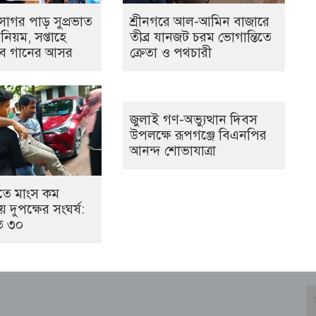
্মসাগর পাড় সুপ্রভাত
শ্রীনগরে আল-আমিন বাজারে
 নিয়ম, সপ্তাহে
তীব্র যানজট চরম ভোগান্তিতে
বে গানের আসর
ক্রেতা ও পথচারী
জুলাই গণ-অভ্যুত্থান দিবস
উপলক্ষে রূপগঞ্জে বিএনপির
আনন্দ শোভাযাত্রা
তে মাংস কম
 দুপক্ষের সংঘর্ষ:
 ৩০ ​