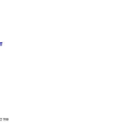
িত
ত মঞ্চ