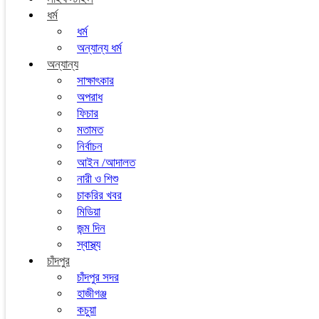
ধর্ম
ধর্ম
অন্যান্য ধর্ম
অন্যান্য
সাক্ষাৎকার
অপরাধ
ফিচার
মতামত
নির্বাচন
আইন /আদালত
নারী ও শিশু
চাকরির খবর
মিডিয়া
জন্ম দিন
স্বাস্থ্য
চাঁদপুর
চাঁদপুর সদর
হাজীগঞ্জ
কচুয়া