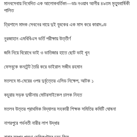
মানবসেবায় নিবেদিত এক আলোকবর্তিকা—ডাঃ নওয়াব আলীর ৪৯তম মৃত্যুবার্ষিকী
পালিত
ত্রিশালে মাদক সেবনের দায়ে দুই যুবকের এক মাস করে কারাদণ্ড
নুরজাহান এমবিবিএস ভর্তি পরীক্ষায় উত্তীর্ণ
জমি নিয়ে বিরোধে ভাই ও ভাতিজার হাতে ছোট ভাই খুন
ফেসবুকে কনটেন্ট তৈরি করে ভাইরাল সজীব রহমান
মতলবে মা-মেয়ের ওপর দুর্বৃত্তের এসিড নিক্ষেপ, আটক ১
কচুয়ায় সড়ক দুর্ঘটনায় মোটরসাইকেল চালক নিহত
মতলব উত্তর প্রাথমিক বিদ্যালয় সহকারী শিক্ষক সমিতির কমিটি ঘোষনা
নাগরপুরে গর্ভবতী নারীর লাশ উদ্ধার