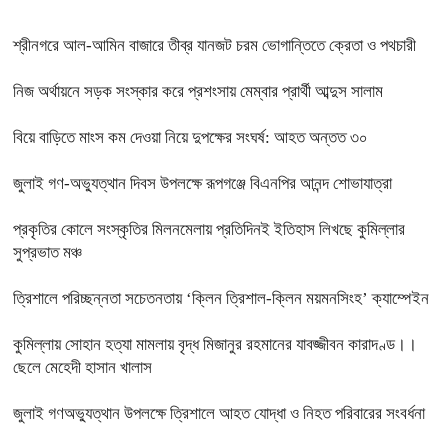
শ্রীনগরে আল-আমিন বাজারে তীব্র যানজট চরম ভোগান্তিতে ক্রেতা ও পথচারী
নিজ অর্থায়নে সড়ক সংস্কার করে প্রশংসায় মেম্বার প্রার্থী আব্দুস সালাম
বিয়ে বাড়িতে মাংস কম দেওয়া নিয়ে দুপক্ষের সংঘর্ষ: আহত অন্তত ৩০ ​
জুলাই গণ-অভ্যুত্থান দিবস উপলক্ষে রূপগঞ্জে বিএনপির আনন্দ শোভাযাত্রা
প্রকৃতির কোলে সংস্কৃতির মিলনমেলায় প্রতিদিনই ইতিহাস লিখছে কুমিল্লার
সুপ্রভাত মঞ্চ
ত্রিশালে পরিচ্ছন্নতা সচেতনতায় ‘ক্লিন ত্রিশাল-ক্লিন ময়মনসিংহ’ ক্যাম্পেইন
কুমিল্লায় সোহান হত্যা মামলায় বৃদ্ধ মিজানুর রহমানের যাবজ্জীবন কারাদণ্ড।।
ছেলে মেহেদী হাসান খালাস
জুলাই গণঅভ্যুত্থান উপলক্ষে ত্রিশালে আহত যোদ্ধা ও নিহত পরিবারের সংবর্ধনা