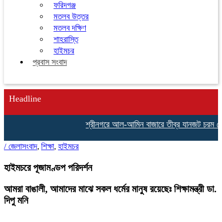
ফরিদগঞ্জ
মতলব উত্তর
মতলব দক্ষিণ
শাহরাস্তি
হাইমচর
প্রবাস সংবাদ
Headline
শ্রীনগরে আল-আমিন বাজারে তীব্র যানজট চরম ভোগান
/
জেলাসংবাদ
,
শিক্ষা
,
হাইমচর
হাইমচরে পূজামণ্ডপ পরিদর্শন
আমরা বাঙালী, আমাদের মাঝে সকল ধর্মের মানুষ রয়েছেঃ শিক্ষামন্ত্রী ডা.
দিপু মনি