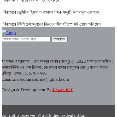
বাবার স্বপ্ন পূরণে হেলিকপ্টারে চড়ে বিয়ে
বিরামপুরে ফেন্সিডিল ইয়াবা ও গাজাসহ মাদক সম্রাট আশরাফুল গ্রেপ্তার
বিরামপুরে ইউপি চেয়ারম্যানের বিরুদ্ধে ফাঁকা স্টাম্পে সই নেয়ার অভিযোগ
সম্পাদক ও প্রকাশক
:
মোঃ মাহবুব আলম (লাভলু) @ 2022 সর্বসত্ত সংরক্ষিত |
নবধারানিউজ ২৪
.
কম ঠিকানা
:
ছেংগারচর বাজার (বালুরচর রোড ) মতলব উত্তর
,চাঁদপুর | ফোন:০১৮১৮৪২৮৭৬৯,
Email:nabodharaonline@gmail.com
Design & Development By
Dewan ICT
All rights reserved © 2019 themesdealer.Com