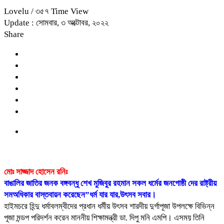
Lovelu
/ ৩৫৭ Time View
Update : সোমবার, ৩ অক্টোবর, ২০২২
Share
মোঃ সাজ্জাদ হোসেন রনিঃ
বাঙালির জাতির জনক বঙ্গবন্ধু শেখ মুজিবুর রহমান সকল ধর্মের জনগোষ্ঠী দের রাষ্ট্রীয়
সমঅধিকার বাস্তবায়ন করেছেন”ধর্ম যার যার,উৎসব সবার।
হাইমচরে হিন্দু ধর্মাবলম্বীদের প্রধান ধর্মীয় উৎসব শারদীয় দুর্গাপূজা উপলক্ষে বিভিন্ন
পূজা মন্ডপ পরিদর্শন করেন মাননীয় শিক্ষামন্ত্রী ডা. দিপু মনি এমপি। এসময় তিনি