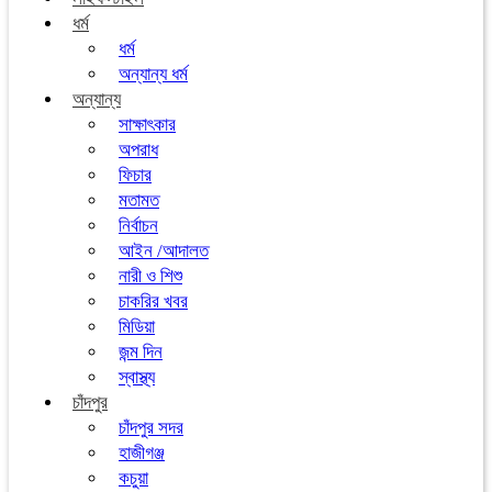
ধর্ম
ধর্ম
অন্যান্য ধর্ম
অন্যান্য
সাক্ষাৎকার
অপরাধ
ফিচার
মতামত
নির্বাচন
আইন /আদালত
নারী ও শিশু
চাকরির খবর
মিডিয়া
জন্ম দিন
স্বাস্থ্য
চাঁদপুর
চাঁদপুর সদর
হাজীগঞ্জ
কচুয়া