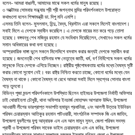
বলেন- আমরা বাঙালী, আমাদের মাঝে সকল ধর্মের মানুষ রয়েছে।
৩ অক্টোবর সোমবার সন্ধ্যায় শ্রী শ্রী জগন্নাথ মন্দির পরিদর্শনকালে উপরোক্ত
কথাগুলো বলেন শিক্ষামন্ত্রী ডা. দিপু মনি এমপি।
এসময় তিনি বলেন- মুসলমান, হিন্দু, বৈদ্য, খ্রিস্টান এরা সকলে মিলেই বাংলাদেশ।
সবাই মিলে এ দেশকে স্বাধীন করেছিল। এ দেশকে মায়ের মত করে গড়ে তোলা
হয়েছে। বঙ্গবন্ধু শেখ মজিবুর রহমান যে সংবিধান দিয়েছিলেন, সেখানেও সকল ধর্মের
সমান অধিকারের কথা বলা হয়েছে।
অস্প্রদায়িক দাঙ্গা ভুলে সকলে মিলেমিশে বসবাস করার জন্যই দেশকে স্বাধীন করা
হয়েছে। জননেত্রী শেখ হাসিনার দক্ষ নেতৃত্বে জাতী, ধর্ম, বর্ণ নির্বিশেষে সকল ধর্মের
মানুষকে নিয়ে দেশকে এগিয়ে নিচ্ছেন। রাষ্ট্রীয় পৃষ্ঠপোষকতায় ধর্মের মধ্যে বৈষম্য সৃষ্টি
করার কোনো সুযোগ নেই। বরং রাষ্ট্র নিশ্চিত করতে চাচ্ছে, কোনো ধর্মের মধ্যে যেন
বৈষম্য না থাকে। কোনো বৈষম্য না রেখে আমরা সবাই মিলে স্বপ্নের সোনার বাংলা
গড়ে তুলবো।
বিভিন্ন পূজা মন্ডপ পরিদর্শনকালে উপস্থিত ছিলেন হাইমচর উপজেলা নির্বাহী অফিসার
চাই থোয়াইহলা চৌধুরী, থানা অফিসার ইনচার্জ মোহাম্মদ আশরাফ উদ্দিন, উপজেলা
আওয়ামী লীগের ভারপ্রাপ্ত সভাপতি হুমায়ুন প্রধানিয়া, ২নং আলগী উত্তর ইউনিয়ন
পরিষদ চেয়ারম্যান আতিকুর রহমান পাটওয়ারী, সাংগঠনিক সম্পাদক জি এম জাহিদ,
উপজেলা যুবলীগের যুগ্ম আহ্বায়ক এস এম আল মামুন সুমন, জেলা পরিষদ সদস্য
প্রার্থী ও উপজেলা পরিষদ সাবেক ভাইস চেয়ারম্যান এস এম কবির, উপজেলা
ছাত্রলীগের সাবেক সাধারণ সম্পাদক নজরুল ইসলাম রনিসহ জেলা ও উপজেলা