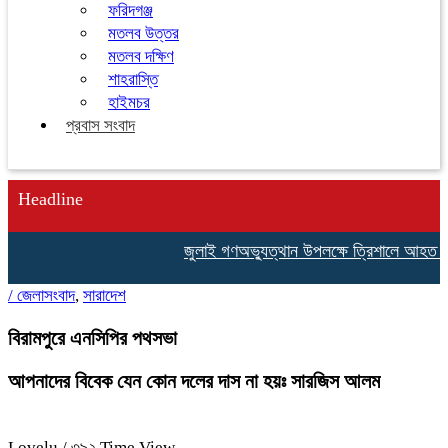
ফরিদগঞ্জ
মতলব উত্তর
মতলব দক্ষিণ
শাহরাস্তি
হাইমচর
প্রবাস সংবাদ
Headline
জুলাই গণঅভ্যুত্থান উপলক্ষে ত্রিশালে আহত যোদ্ধ
/
জেলাসংবাদ
,
সারাদেশ
বিরামপুরে এনসিপির পথসভা
আপনাদের বিবেক যেন কোন দলের দাস না হয়ঃ সারজিস আলম
Lovelu
/ ৩৯২ Time View