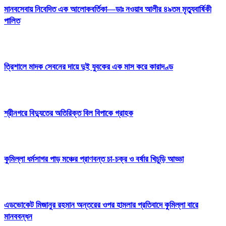
মানবসেবায় নিবেদিত এক আলোকবর্তিকা—ডাঃ নওয়াব আলীর ৪৯তম মৃত্যুবার্ষিকী
পালিত
ত্রিশালে মাদক সেবনের দায়ে দুই যুবকের এক মাস করে কারাদণ্ড
শ্রীনগরে বিদ্যুতের অতিরিক্ত বিল বিপাকে গ্রাহক
কুমিল্লা ধর্মসাগর পাড় মঞ্চের প্রাণবন্ত চা-চক্র ও বর্ষার খিচুড়ি আড্ডা
এডভোকেট মিজানুর রহমান অন্তরের ওপর হামলার প্রতিবাদে কুমিল্লা বারে
মানববন্ধন