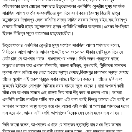
পৌরশহরের ঢাকা মোড়ের পথসভায় উত্তরাঞ্চলের এনসিপির কেন্দ্রীয় মুখ্য সংগঠক
সারজিস আলম ও তাঁর সফরসঙ্গীদের ফুল দিয়ে বরণ করেন বৈষম্য বিরোধী ছাত্র
আন্দোলনের দিনাজপুর জেলা কমিটির সদস্য ফাহিম সরকার,জিন্নু রাইন,সহ বিরামপুর
বৈষম্য বিরোধী ছাত্র আন্দোলনের ছাত্র প্রতিনিধি সাদিয়া আক্তার।এসময় উপস্থিত
ছিলেন বিভিন্ন স্কুল কলেজের ছাত্রছাত্রীরা।
উত্তরাঞ্চলের এনসিপির কেন্দ্রীয় মুখ্য সংগঠক সারজিস আলম পথসভায় বলেন,
নির্বাচনের আগে আপনার আমার পকেটে ৫০০ ও ১০০০ টাকার নোট ঢুকে দিয়ে যে
ভোট চাই সে আপনার শত্রু , বাংলাদেশের শত্রু। তিনি তরুণ প্রজন্মের কাছে
অনুরোধ জানান যারা এখনো চাঁদাবাজি, মামলা বাণিজ্য, খুনখারাবি, সিন্ডিকেট মাদকের
ব্যবসা এসব চালিয়ে বড় নেতা হওয়ার স্বপ্ন দেখছে,বিরামপুর চালানোর স্বপ্ন দেখছে
তাঁদের মুখোশ এই তরুণ প্রজন্ম সবার সামনে উন্মোচন করবেন। তাঁদের ছবি এবং
কুকর্মের ইতিহাস সোশ্যাল মিডিয়ায় সবার সামনে তুলে ধরবেন। যারা অপকর্ম কারী
তাঁরা যেন আপনার সামনে এই রাস্তা দিয়ে মাথা উঁচু করে না চলতে পারে। আমরা
এনসিপি জাতীয় নাগরিক পার্টির পক্ষ থেকে এই কথা বলছি কিন্তু আমারা এটা বলছি না
আপনার আমাদের অন্ধ ভক্ত হয়ে যান,আমরা এটা বলছি না আপনারা আমাদের দলের
দাস হয়ে যান, আমরা এটা বলছি আপনাদের বিবেক যেন কোন দলের দাস না হয়।
তিনি আরো বলেন, আপনাদের এখানে যে মাদকের ছড়াছড়ি যার মধ্য দিয়ে আমার
বিরামপুর তথা বাংলাদেশের আগামী প্রজন্ম ধ্বংস হচ্ছে , যেই মাদকের ব্যবসা যারা