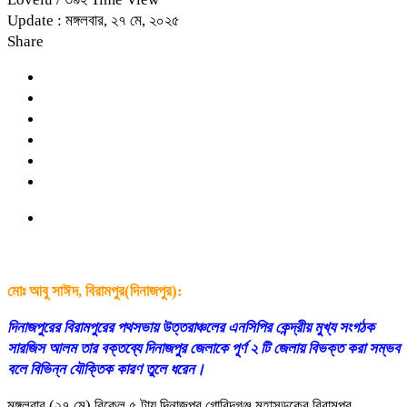
Update : মঙ্গলবার, ২৭ মে, ২০২৫
Share
মোঃ আবু সাঈদ, বিরামপুর(দিনাজপুর):
দিনাজপুরের বিরামপুরের পথসভায় উত্তরাঞ্চলের এনসিপির কেন্দ্রীয় মুখ্য সংগঠক
সারজিস আলম তার বক্তব্যে দিনাজপুর জেলাকে পূর্ণ ২ টি জেলায় বিভক্ত করা সম্ভব
বলে বিভিন্ন যৌক্তিক কারণ তুলে ধরেন।
মঙ্গলবার (২৭ মে) বিকেল ৫ টায় দিনাজপুর গোবিন্দগঞ্জ মহাসড়কের বিরামপুর