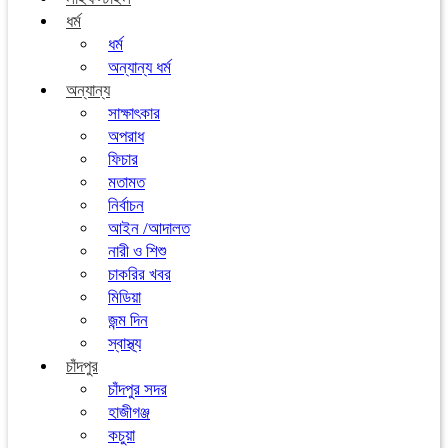
ধর্ম
ধর্ম
অন্যান্য ধর্ম
অন্যান্য
সাক্ষাৎকার
অপরাধ
ফিচার
মতামত
নির্বাচন
আইন /আদালত
নারী ও শিশু
চাকরির খবর
মিডিয়া
জন্ম দিন
স্বাস্থ্য
চাঁদপুর
চাঁদপুর সদর
হাজীগঞ্জ
কচুয়া