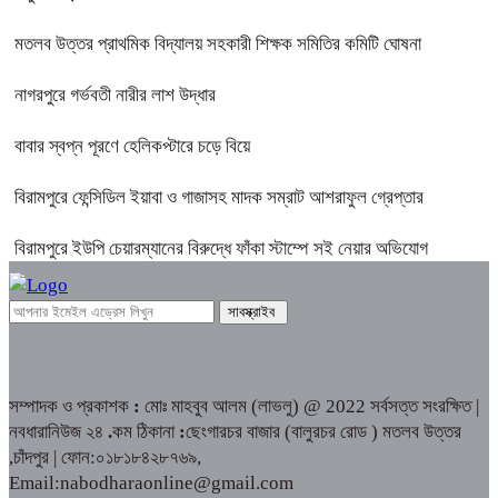
মতলব উত্তর প্রাথমিক বিদ্যালয় সহকারী শিক্ষক সমিতির কমিটি ঘোষনা
নাগরপুরে গর্ভবতী নারীর লাশ উদ্ধার
বাবার স্বপ্ন পূরণে হেলিকপ্টারে চড়ে বিয়ে
বিরামপুরে ফেন্সিডিল ইয়াবা ও গাজাসহ মাদক সম্রাট আশরাফুল গ্রেপ্তার
বিরামপুরে ইউপি চেয়ারম্যানের বিরুদ্ধে ফাঁকা স্টাম্পে সই নেয়ার অভিযোগ
সম্পাদক ও প্রকাশক
:
মোঃ মাহবুব আলম (লাভলু) @ 2022 সর্বসত্ত সংরক্ষিত |
নবধারানিউজ ২৪
.
কম ঠিকানা
:
ছেংগারচর বাজার (বালুরচর রোড ) মতলব উত্তর
,চাঁদপুর | ফোন:০১৮১৮৪২৮৭৬৯,
Email:nabodharaonline@gmail.com