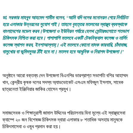
ডা. সরকার মাহবুব আহমেদ শামীম বলেন, ‘আমি যদি দলের মনোনয়ন পেয়ে নির্বাচিত
হয়ে এলাকার উন্নয়নের সুযোগ পাই। তাহলে বৃহত্তর মতলবের স্বাস্থ্য ব্যবস্থাকে
বাংলাদেশের মডেল করব।উপজেলা ও ইউনিয়ন পর্যায়ে হেলথ সেন্টারগুলোতে শতভাগ
চিকিৎসক নিশ্চিত করা হবে। পাশাপাশি মতলবে একটি টেকনিক্যাল কলেজ ও নার্সিং
কলেজ স্থাপন করব, ইনশাআল্লাহ্। এই মতলবে কোনো মাদক কারবারি, চাঁদাবাজ,
বালুখোর বা ভূমিদস্যুর ঠাঁই হবে না। মতলব হবে আধুনিক ও নিরাপদ উপজেলা।’
অনুষ্ঠানে আরো বক্তব্য দেন উপজেলা বিএনপির ভারপ্রাপ্ত সভাপতি বশির আহাম্মদ
খান, কেন্দ্রীয় কৃষক দলের সদস্য অ্যাডভোকেট এসএম মফিজুল ইসলাম, সাবেক
ছাত্রনেতা ইঞ্জিনিয়ার জাকির হোসেন প্রমুখ।
সমাজসেবক ও শিক্ষানুরাগী জামাল উদ্দিনের পরিচালনায় বিনা মূল্যে এই স্বাস্থ্যসেবা
ক্যাম্পে ২০ জন বিশেষজ্ঞ চিকিৎসক দ্বারা এলাকার ৮ শতাধিক অসহায় মানুষকে
চিকিৎসাসেবা ও ওষুধ প্রদান করা হয়।