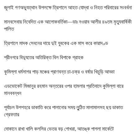
জুলাই গণঅভ্যুত্থান উপলক্ষে ত্রিশালে আহত যোদ্ধা ও নিহত পরিবারের সংবর্ধনা
মানবসেবায় নিবেদিত এক আলোকবর্তিকা—ডাঃ নওয়াব আলীর ৪৯তম মৃত্যুবার্ষিকী
পালিত
ত্রিশালে মাদক সেবনের দায়ে দুই যুবকের এক মাস করে কারাদণ্ড
শ্রীনগরে বিদ্যুতের অতিরিক্ত বিল বিপাকে গ্রাহক
কুমিল্লা ধর্মসাগর পাড় মঞ্চের প্রাণবন্ত চা-চক্র ও বর্ষার খিচুড়ি আড্ডা
এডভোকেট মিজানুর রহমান অন্তরের ওপর হামলার প্রতিবাদে কুমিল্লা বারে
মানববন্ধন
পূর্বাচল উপশহরে ডাকাতি করে পালানোর সময় লুন্ঠিত মালামালসহ ছয় ডাকাত
গ্রেফতার
দোকানে রাখা খালি কলসির ভেতর বড় গোখরা, আতঙ্ক পাগলা মার্কেটে