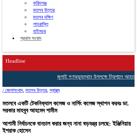
ফরিদগঞ্জ
মতলব উত্তর
মতলব দক্ষিণ
শাহরাস্তি
হাইমচর
প্রবাস সংবাদ
Headline
জুলাই গণঅভ্যুত্থান উপলক্ষে ত্রিশালে আহত যোদ্ধ
/
জেলাসংবাদ
,
মতলব উত্তর
,
স্বাস্থ্য
মতলবে একটি টেকনিক্যাল কলেজ ও নার্সিং কলেজ স্থাপন করবঃ ডা.
সরকার মাহবুব আহমেদ শামীম
আগামী নির্বাচনকে বানচাল করার জন্য নানা ষড়যন্ত্র চলছে: ইঞ্জিনিয়ার
ইশরাক হোসেন