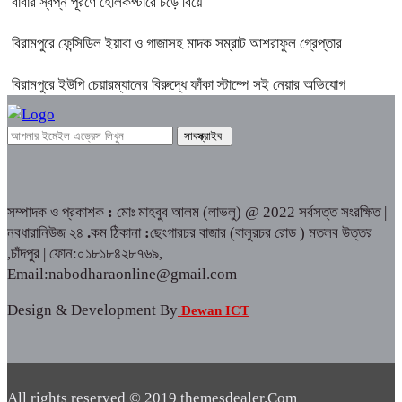
বাবার স্বপ্ন পূরণে হেলিকপ্টারে চড়ে বিয়ে
বিরামপুরে ফেন্সিডিল ইয়াবা ও গাজাসহ মাদক সম্রাট আশরাফুল গ্রেপ্তার
বিরামপুরে ইউপি চেয়ারম্যানের বিরুদ্ধে ফাঁকা স্টাম্পে সই নেয়ার অভিযোগ
সম্পাদক ও প্রকাশক
:
মোঃ মাহবুব আলম (লাভলু) @ 2022 সর্বসত্ত সংরক্ষিত |
নবধারানিউজ ২৪
.
কম ঠিকানা
:
ছেংগারচর বাজার (বালুরচর রোড ) মতলব উত্তর
,চাঁদপুর | ফোন:০১৮১৮৪২৮৭৬৯,
Email:nabodharaonline@gmail.com
Design & Development By
Dewan ICT
All rights reserved © 2019 themesdealer.Com