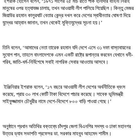
ইশরাক হোসেন বলেন, ‘১৯৭১ সালের ২৫ মার্চ রাতে পাক হানাদার বাহিনী নিরীহ
মানুষের ওপর হত্যাযজ্ঞ চালায়, তখন আওয়ামী লীগ পালিয়ে গিয়েছিল। কিন্তু মেজর
জিয়াউর রহমান কালুরঘাট বেতার কেন্দ্র দখল করে দেশের স্বাধীনতার ঘোষণা দিয়ে
যুদ্ধের আহ্বান জানান, তখন থেকেই মুক্তিযুদ্ধের সূচনা হয়।’
তিনি বলেন, ‘আমাদের নেতা তারেক রহমান যদি দেশে এসে ৩১ দফা বাস্তবায়নের
সুযোগ পান, তাহলে বাংলাদেশকে এমন একটি রাষ্ট্রে রূপান্তর করবেন যেখানে ধনী-
গরিব, জাতি-ধর্ম-নির্বিশেষে সবাই নাগরিক সেবার আওতায় আসবে।
ইঞ্জিনিয়ার ইশরাক বলেন, ‘১৭ বছরে আওয়ামী লীগ দেশের অর্থনীতিকে ধ্বংস
করেছে, প্রায় ৩০ লাখ কোটি টাকা বিদেশে পাচার করেছে। সাবেক ভূমিমন্ত্রী
সাইফুজ্জামান চৌধুরীর নামে দেশে-বিদেশে ৮০০ বাড়ি পাওয়া গেছে।’
অনুষ্ঠানে প্রধান অতিথির বক্তব্যে চাঁদপুর জেলা বিএনপির সদস্য ও ঢাকা মহানগর
উত্তর ড্যাব সভাপতি প্রফেসর ডা. সরকার মাহবুব আহমেদ শামীম।