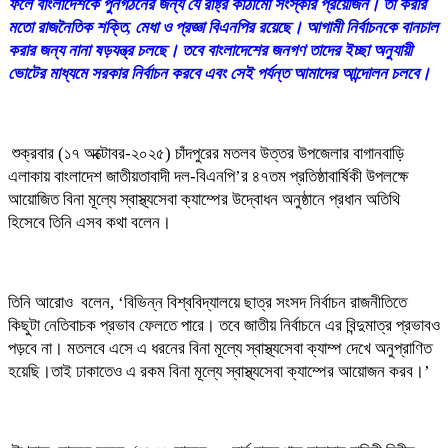
ফলে বাংলাদেশকে পুনর্গঠনের জন্য যে রাষ্ট্র কাঠামো সংস্কার প্রয়োজন। তা করার
মতো রাজনৈতিক শক্তি, মেধা ও প্রজ্ঞা বিএনপির রয়েছে। আগামী নির্বাচনকে বানচাল
করার জন্য নানা ষড়যন্ত্র চলছে। তবে বাংলাদেশের জনগণ তাদের ইচ্ছা অনুযায়ী
ভোটের মাধ্যমে সরকার নির্বাচন করবে এবং সেই পর্যন্ত আমাদের আন্দোলন চলবে।
শুক্রবার (১৭ অক্টোবর-২০২৫) চাঁদপুরের মতলব উত্তর উপজেলার বাগানবাড়ি
এলাকায় বাংলাদেশ জাতীয়তাবাদী দল-বিএনপি’র ৪৭তম প্রতিষ্ঠাবার্ষিকী উপলক্ষে
আয়োজিত বিনা মূল্যে স্বাস্থ্যসেবা ক্যাম্পের উদ্বোধন অনুষ্ঠানে প্রধান অতিথি
হিসেবে তিনি এসব কথা বলেন।
তিনি আরোও বলেন, ‘বিভিন্ন বিশ্ববিদ্যালয়ে ছাত্র সংসদ নির্বাচন রাজনীতিতে
কিছুটা নেতিবাচক প্রভাব ফেলতে পারে। তবে জাতীয় নির্বাচনে এর বিন্দুমাত্র প্রভাবও
পড়বে না। মতলবে এসে এ ধরনের বিনা মূল্যে স্বাস্থ্যসেবা ক্যাম্প দেখে অনুপ্রাণিত
হয়েছি।তাই ঢাকাতেও এ রকম বিনা মূল্যে স্বাস্থ্যসেবা ক্যাম্পের আয়োজন করব।’