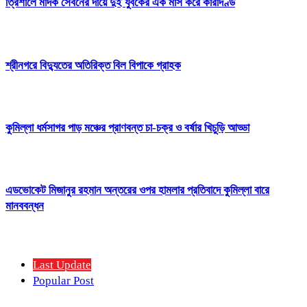
ত্রিশালে মাদক সেবনের দায়ে দুই যুবকের এক মাস করে কারাদণ্ড
শ্রীনগরে বিদ্যুতের অতিরিক্ত বিল বিপাকে গ্রাহক
কুমিল্লা ধর্মসাগর পাড় মঞ্চের প্রাণবন্ত চা-চক্র ও বর্ষার খিচুড়ি আড্ডা
এডভোকেট মিজানুর রহমান অন্তরের ওপর হামলার প্রতিবাদে কুমিল্লা বারে
মানববন্ধন
Last Update
Popular Post