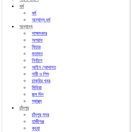
ধর্ম
ধর্ম
অন্যান্য ধর্ম
অন্যান্য
সাক্ষাৎকার
অপরাধ
ফিচার
মতামত
নির্বাচন
আইন /আদালত
নারী ও শিশু
চাকরির খবর
মিডিয়া
জন্ম দিন
স্বাস্থ্য
চাঁদপুর
চাঁদপুর সদর
হাজীগঞ্জ
কচুয়া