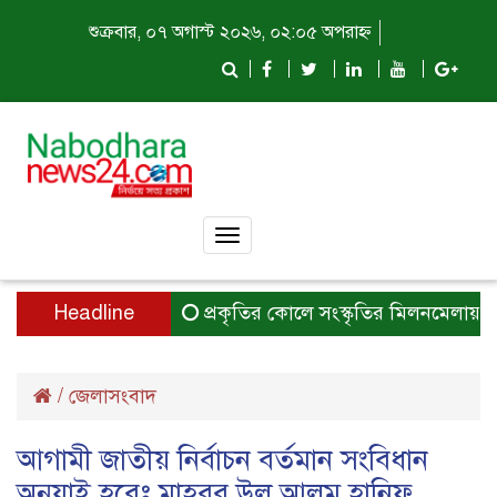
শুক্রবার, ০৭ অগাস্ট ২০২৬, ০২:০৫ অপরাহ্ন
Toggle
navigation
Headline
প্রকৃতির কোলে সংস্কৃতির মিলনমেলায় প্রতিদ
/
জেলাসংবাদ
আগামী জাতীয় নির্বাচন বর্তমান সংবিধান
অনুযাই হবেঃ মাহবুব উল আলম হানিফ