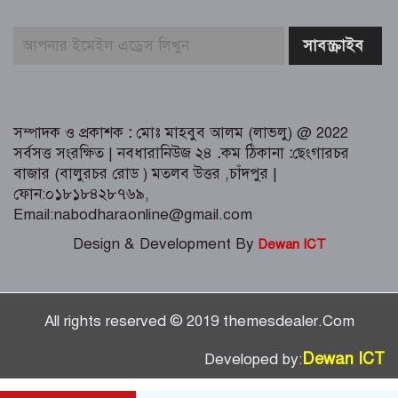
পূর্বাচল উপশহরে ডাকাতি করে পালানোর
সময় লুন্ঠিত মালামালসহ ছয় ডাকাত
গ্রেফতার
সম্পাদক ও প্রকাশক
:
মোঃ মাহবুব আলম (লাভলু) @ 2022
সর্বসত্ত সংরক্ষিত | নবধারানিউজ ২৪
.
কম ঠিকানা
:
ছেংগারচর
বাজার (বালুরচর রোড ) মতলব উত্তর ,চাঁদপুর |
ফোন:০১৮১৮৪২৮৭৬৯,
Email:nabodharaonline@gmail.com
Design & Development By
Dewan ICT
All rights reserved © 2019 themesdealer.Com
Dewan ICT
Developed by: