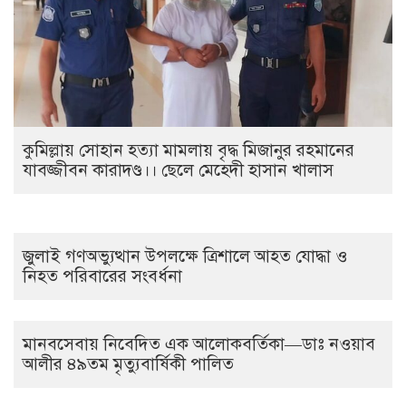
কুমিল্লায় সোহান হত্যা মামলায় বৃদ্ধ মিজানুর রহমানের
যাবজ্জীবন কারাদণ্ড।। ছেলে মেহেদী হাসান খালাস
জুলাই গণঅভ্যুত্থান উপলক্ষে ত্রিশালে আহত যোদ্ধা ও
নিহত পরিবারের সংবর্ধনা
মানবসেবায় নিবেদিত এক আলোকবর্তিকা—ডাঃ নওয়াব
আলীর ৪৯তম মৃত্যুবার্ষিকী পালিত