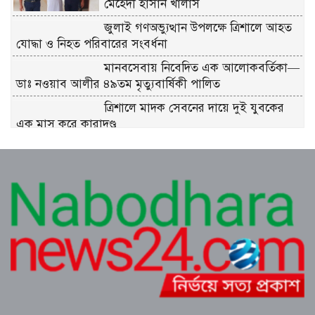
মেহেদী হাসান খালাস
জুলাই গণঅভ্যুত্থান উপলক্ষে ত্রিশালে আহত
যোদ্ধা ও নিহত পরিবারের সংবর্ধনা
মানবসেবায় নিবেদিত এক আলোকবর্তিকা—
ডাঃ নওয়াব আলীর ৪৯তম মৃত্যুবার্ষিকী পালিত
ত্রিশালে মাদক সেবনের দায়ে দুই যুবকের
এক মাস করে কারাদণ্ড
শ্রীনগরে বিদ্যুতের অতিরিক্ত বিল বিপাকে
গ্রাহক
কুমিল্লা ধর্মসাগর পাড় মঞ্চের প্রাণবন্ত চা-চক্র
ও বর্ষার খিচুড়ি আড্ডা
এডভোকেট মিজানুর রহমান অন্তরের ওপর
হামলার প্রতিবাদে কুমিল্লা বারে মানববন্ধন