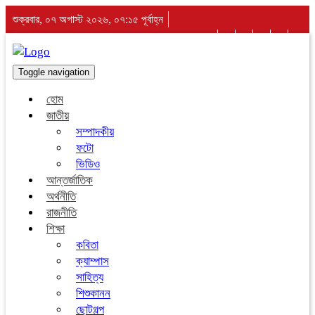
শুক্রবার, ০৭ অগাস্ট ২০২৬, ০৭:১৫ পূর্বাহ্ন
Toggle navigation
হোম
জাতীয়
সম্পাদকীয়
ফটো
ভিডিও
আন্তর্জাতিক
অর্থনীতি
রাজনীতি
শিক্ষা
কবিতা
ক্যাম্পাস
সাহিত্য
শিশুকানন
ছোটগল্প