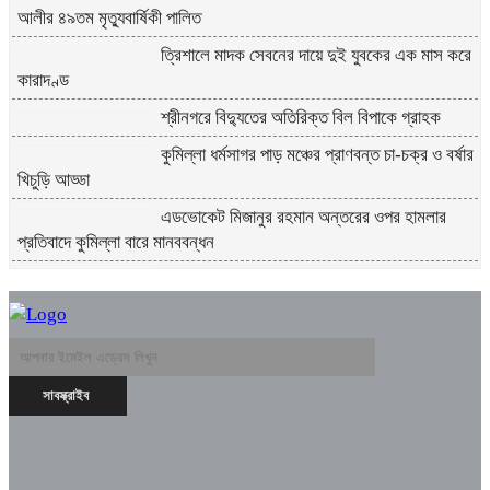
আলীর ৪৯তম মৃত্যুবার্ষিকী পালিত
ত্রিশালে মাদক সেবনের দায়ে দুই যুবকের এক মাস করে
কারাদণ্ড
শ্রীনগরে বিদ্যুতের অতিরিক্ত বিল বিপাকে গ্রাহক
কুমিল্লা ধর্মসাগর পাড় মঞ্চের প্রাণবন্ত চা-চক্র ও বর্ষার
খিচুড়ি আড্ডা
এডভোকেট মিজানুর রহমান অন্তরের ওপর হামলার
প্রতিবাদে কুমিল্লা বারে মানববন্ধন
পূর্বাচল উপশহরে ডাকাতি করে পালানোর সময় লুন্ঠিত
মালামালসহ ছয় ডাকাত গ্রেফতার
দোকানে রাখা খালি কলসির ভেতর বড় গোখরা, আতঙ্ক
পাগলা মার্কেটে
মতলবে খাল খননের ২০ লক্ষাধিক টাকা সরকারি
কোষাগারে ফেরত দিয়ে প্রশংসায় ভাসছেন ইউএনও