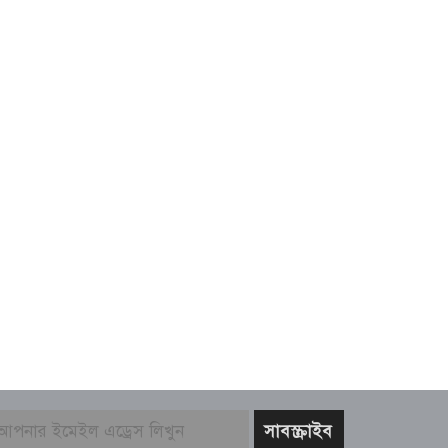
আহত যোদ্ধা ও নিহত পরিবারের
সংবর্ধনা
মানবসেবায় নিবেদিত এক
আলোকবর্তিকা—ডাঃ নওয়াব আলীর
৪৯তম মৃত্যুবার্ষিকী পালিত
ত্রিশালে মাদক সেবনের দায়ে দুই
যুবকের এক মাস করে কারাদণ্ড