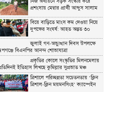
নিজ অর্থায়নে সড়ক সংস্কার করে
প্রশংসায় মেম্বার প্রার্থী আব্দুস সালাম
বিয়ে বাড়িতে মাংস কম দেওয়া নিয়ে
দুপক্ষের সংঘর্ষ: আহত অন্তত ৩০ ​
জুলাই গণ-অভ্যুত্থান দিবস উপলক্ষে
রূপগঞ্জে বিএনপির আনন্দ শোভাযাত্রা
প্রকৃতির কোলে সংস্কৃতির মিলনমেলায়
প্রতিদিনই ইতিহাস লিখছে কুমিল্লার সুপ্রভাত মঞ্চ
ত্রিশালে পরিচ্ছন্নতা সচেতনতায় ‘ক্লিন
ত্রিশাল-ক্লিন ময়মনসিংহ’ ক্যাম্পেইন
কুমিল্লায় সোহান হত্যা মামলায় বৃদ্ধ
মিজানুর রহমানের যাবজ্জীবন
কারাদণ্ড।। ছেলে মেহেদী হাসান
খালাস
জুলাই গণঅভ্যুত্থান উপলক্ষে ত্রিশালে