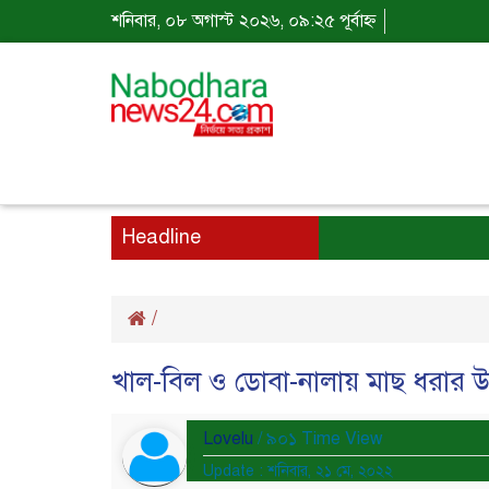
শনিবার, ০৮ অগাস্ট ২০২৬, ০৯:২৫ পূর্বাহ্ন
Headline
/
খাল-বিল ও ডোবা-নালায় মাছ ধরার উৎ
Lovelu
/ ৯০১ Time View
Update : শনিবার, ২১ মে, ২০২২