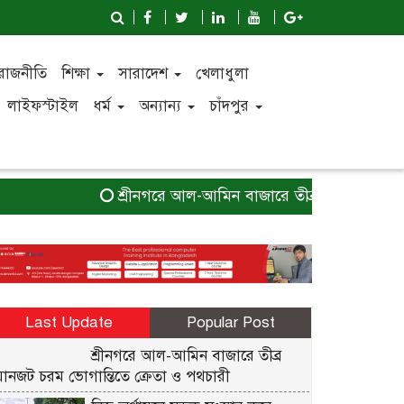
রাজনীতি
শিক্ষা
সারাদেশ
খেলাধুলা
লাইফস্টাইল
ধর্ম
অন্যান্য
চাঁদপুর
শ্রীনগরে আল-আমিন বাজারে তীব্র যানজট চরম ভোগা
Last Update
Popular Post
শ্রীনগরে আল-আমিন বাজারে তীব্র
যানজট চরম ভোগান্তিতে ক্রেতা ও পথচারী