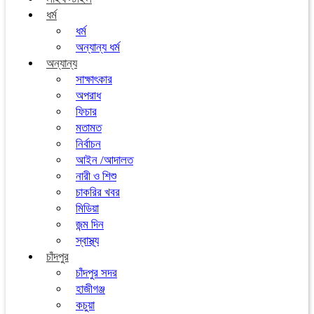
ধর্ম
ধর্ম
অন্যান্য ধর্ম
অন্যান্য
সাক্ষাৎকার
অপরাধ
ফিচার
মতামত
নির্বাচন
আইন /আদালত
নারী ও শিশু
চাকরির খবর
মিডিয়া
জন্ম দিন
স্বাস্থ্য
চাঁদপুর
চাঁদপুর সদর
হাজীগঞ্জ
কচুয়া