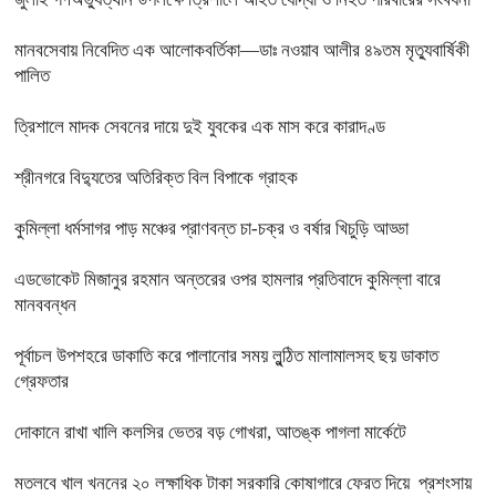
মানবসেবায় নিবেদিত এক আলোকবর্তিকা—ডাঃ নওয়াব আলীর ৪৯তম মৃত্যুবার্ষিকী
পালিত
ত্রিশালে মাদক সেবনের দায়ে দুই যুবকের এক মাস করে কারাদণ্ড
শ্রীনগরে বিদ্যুতের অতিরিক্ত বিল বিপাকে গ্রাহক
কুমিল্লা ধর্মসাগর পাড় মঞ্চের প্রাণবন্ত চা-চক্র ও বর্ষার খিচুড়ি আড্ডা
এডভোকেট মিজানুর রহমান অন্তরের ওপর হামলার প্রতিবাদে কুমিল্লা বারে
মানববন্ধন
পূর্বাচল উপশহরে ডাকাতি করে পালানোর সময় লুন্ঠিত মালামালসহ ছয় ডাকাত
গ্রেফতার
দোকানে রাখা খালি কলসির ভেতর বড় গোখরা, আতঙ্ক পাগলা মার্কেটে
মতলবে খাল খননের ২০ লক্ষাধিক টাকা সরকারি কোষাগারে ফেরত দিয়ে প্রশংসায়