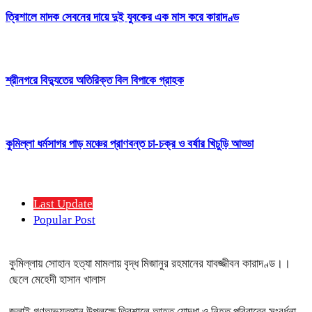
ত্রিশালে মাদক সেবনের দায়ে দুই যুবকের এক মাস করে কারাদণ্ড
শ্রীনগরে বিদ্যুতের অতিরিক্ত বিল বিপাকে গ্রাহক
কুমিল্লা ধর্মসাগর পাড় মঞ্চের প্রাণবন্ত চা-চক্র ও বর্ষার খিচুড়ি আড্ডা
Last Update
Popular Post
কুমিল্লায় সোহান হত্যা মামলায় বৃদ্ধ মিজানুর রহমানের যাবজ্জীবন কারাদণ্ড।।
ছেলে মেহেদী হাসান খালাস
জুলাই গণঅভ্যুত্থান উপলক্ষে ত্রিশালে আহত যোদ্ধা ও নিহত পরিবারের সংবর্ধনা