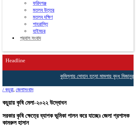
ফরিদগঞ্জ
মতলব উত্তর
মতলব দক্ষিণ
শাহরাস্তি
হাইমচর
প্রবাস সংবাদ
Headline
কুমিল্লায় সোহান হত্যা মামলায় বৃদ্ধ মিজানুর 
/
কচুয়া
,
জেলাসংবাদ
কচুয়ায় কৃষি মেলা-২০২২ উদ্বোধন
সরকার কৃষি ক্ষেত্রে ব্যাপক ভূমিকা পালন করে যাচ্ছেঃ জেলা প্রশাসক
কামরুল হাসান