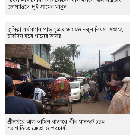
মেঘনা-ধনাগোদা সেচ প্রকল্পে খাল দখলে জলাবদ্ধতায়
ভোগান্তিতে দুই গ্রামের মানুষ
কুমিল্লা ধর্মসাগর পাড় সুপ্রভাত মঞ্চে নতুন নিয়ম, সপ্তাহে
চারদিন হবে গানের আসর
শ্রীনগরে আল-আমিন বাজারে তীব্র যানজট চরম
ভোগান্তিতে ক্রেতা ও পথচারী