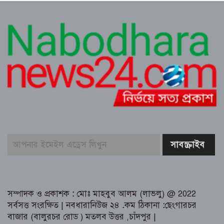
প্রকৃতির কোলে সংস্কৃতির মিলনমেলায়
প্রতিদিনই ইতিহাস লিখছে কুমিল্লার সুপ্রভাত
মঞ্চ
ত্রিশালে পরিচ্ছন্নতা সচেতনতায় ‘ক্লিন ত্রিশাল-
ক্লিন ময়মনসিংহ’ ক্যাম্পেইন
কুমিল্লায় সোহান হত্যা মামলায় বৃদ্ধ মিজানুর
রহমানের যাবজ্জীবন কারাদণ্ড।। ছেলে
মেহেদী হাসান খালাস
জুলাই গণঅভ্যুত্থান উপলক্ষে ত্রিশালে আহত
যোদ্ধা ও নিহত পরিবারের সংবর্ধনা
সম্পাদক ও প্রকাশক
:
মোঃ মাহবুব আলম (লাভলু) @ 2022
সর্বসত্ত সংরক্ষিত | নবধারানিউজ ২৪
.
কম ঠিকানা
:
ছেংগারচর
বাজার (বালুরচর রোড ) মতলব উত্তর ,চাঁদপুর |