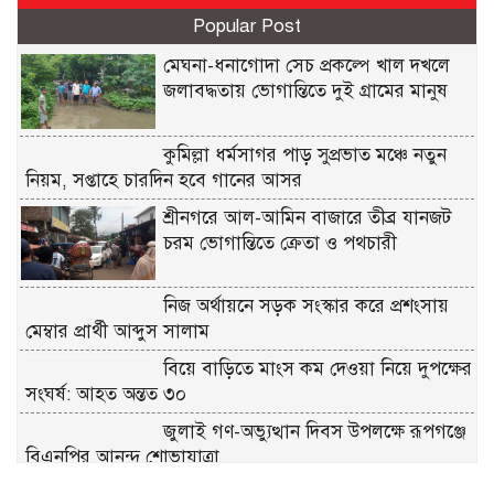
Popular Post
মেঘনা-ধনাগোদা সেচ প্রকল্পে খাল দখলে
জলাবদ্ধতায় ভোগান্তিতে দুই গ্রামের মানুষ
কুমিল্লা ধর্মসাগর পাড় সুপ্রভাত মঞ্চে নতুন
নিয়ম, সপ্তাহে চারদিন হবে গানের আসর
শ্রীনগরে আল-আমিন বাজারে তীব্র যানজট
চরম ভোগান্তিতে ক্রেতা ও পথচারী
নিজ অর্থায়নে সড়ক সংস্কার করে প্রশংসায়
মেম্বার প্রার্থী আব্দুস সালাম
বিয়ে বাড়িতে মাংস কম দেওয়া নিয়ে দুপক্ষের
সংঘর্ষ: আহত অন্তত ৩০ ​
জুলাই গণ-অভ্যুত্থান দিবস উপলক্ষে রূপগঞ্জে
বিএনপির আনন্দ শোভাযাত্রা