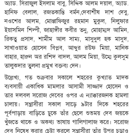
অ্যাড. সিরাজুল ইসলাম বাবু, সিদ্দিক আলম দয়াল, অ্যাড.
হানিফ বেলাল, রজতকান্তি বর্মন,দেবাশীষ দাশ দেবু,
নওশের আলম, মোস্তাফিজুর রহমান মুকুল, নিলুফার
ইয়াসমিন শিল্পী, জাহাঙ্গীর কবীর তনু, মোহাম্মদ আমিন,
রিকতু প্রসাদ, শামীম আল সাম্য, মাসুদুল হক মাসুদ,
সাখাওয়াত হোসেন বিপ্লব, আব্দুর রউফ মিয়া, মানিক
বাহার, হারুন অর রশিদ বাদল, আলম মিয়া, উম্মে কুলসুম
তালুকদার তুলনা প্রমুখ বক্তব্য দেন।
উল্লেখ্য, গত শুক্রবার সকালে শহরের কুখ্যাত মাদক
ব্যবসায়ী একাধিক মামলার আসামী সাজ্জাদ হোসেন ও
তার দলবল সরোজ দেবের ওপর এ ন্যাক্কারজনক হামলা
চালায়। সন্ত্রাসীরা সকাল সাড়ে ৯টার দিকে শহরের
পূর্বপাড়ায় বাড়িতে ঢুকে তাঁর ছেলে শুভময় দেব জয়কে
খুঁজতে থাকে ও অকথ্য ভাষায় গালিগালাজ করে। সরোজ
দেব নিষেধ করার চেষ্টা করলে সন্ত্রাসীরা তাঁর উপর চড়াও