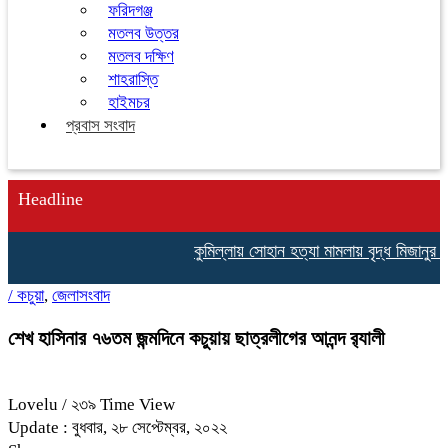
ফরিদগঞ্জ
মতলব উত্তর
মতলব দক্ষিণ
শাহরাস্তি
হাইমচর
প্রবাস সংবাদ
Headline
কুমিল্লায় সোহান হত্যা মামলায় বৃদ্ধ মিজানুর রহমান
/
কচুয়া
,
জেলাসংবাদ
শেখ হাসিনার ৭৬তম জন্মদিনে কচুয়ায় ছাত্রলীগের আনন্দ র‌্যালী
Lovelu
/ ২৩৯ Time View
Update : বুধবার, ২৮ সেপ্টেম্বর, ২০২২