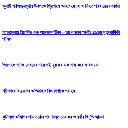
জুলাই গণঅভ্যুত্থান উপলক্ষে ত্রিশালে আহত যোদ্ধা ও নিহত পরিবারের সংবর্ধনা
মানবসেবায় নিবেদিত এক আলোকবর্তিকা—ডাঃ নওয়াব আলীর ৪৯তম মৃত্যুবার্ষিকী
পালিত
ত্রিশালে মাদক সেবনের দায়ে দুই যুবকের এক মাস করে কারাদণ্ড
শ্রীনগরে বিদ্যুতের অতিরিক্ত বিল বিপাকে গ্রাহক
কুমিল্লা ধর্মসাগর পাড় মঞ্চের প্রাণবন্ত চা-চক্র ও বর্ষার খিচুড়ি আড্ডা