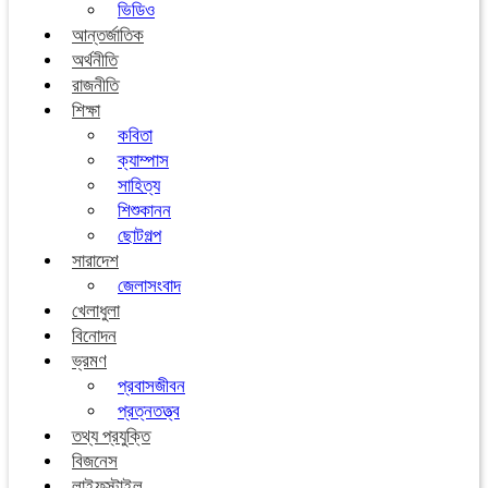
ভিডিও
আন্তর্জাতিক
অর্থনীতি
রাজনীতি
শিক্ষা
কবিতা
ক্যাম্পাস
সাহিত্য
শিশুকানন
ছোটগল্প
সারাদেশ
জেলাসংবাদ
খেলাধুলা
বিনোদন
ভ্রমণ
প্রবাসজীবন
প্রত্নতত্ত্ব
তথ্য প্রযুক্তি
বিজনেস
লাইফস্টাইল