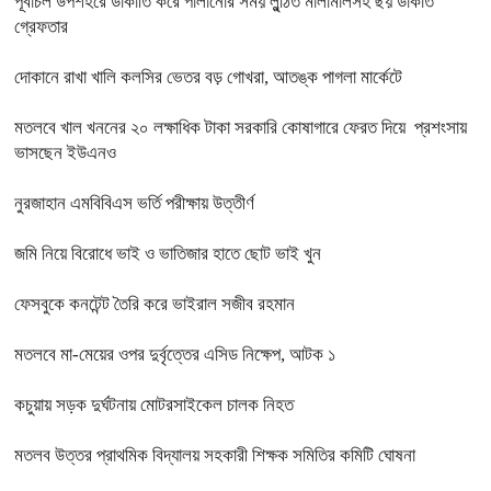
পূর্বাচল উপশহরে ডাকাতি করে পালানোর সময় লুন্ঠিত মালামালসহ ছয় ডাকাত
গ্রেফতার
দোকানে রাখা খালি কলসির ভেতর বড় গোখরা, আতঙ্ক পাগলা মার্কেটে
মতলবে খাল খননের ২০ লক্ষাধিক টাকা সরকারি কোষাগারে ফেরত দিয়ে প্রশংসায়
ভাসছেন ইউএনও
নুরজাহান এমবিবিএস ভর্তি পরীক্ষায় উত্তীর্ণ
জমি নিয়ে বিরোধে ভাই ও ভাতিজার হাতে ছোট ভাই খুন
ফেসবুকে কনটেন্ট তৈরি করে ভাইরাল সজীব রহমান
মতলবে মা-মেয়ের ওপর দুর্বৃত্তের এসিড নিক্ষেপ, আটক ১
কচুয়ায় সড়ক দুর্ঘটনায় মোটরসাইকেল চালক নিহত
মতলব উত্তর প্রাথমিক বিদ্যালয় সহকারী শিক্ষক সমিতির কমিটি ঘোষনা