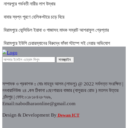
নাগরপুরে গর্ভবতী নারীর লাশ উদ্ধার
বাবার স্বপ্ন পূরণে হেলিকপ্টারে চড়ে বিয়ে
বিরামপুরে ফেন্সিডিল ইয়াবা ও গাজাসহ মাদক সম্রাট আশরাফুল গ্রেপ্তার
বিরামপুরে ইউপি চেয়ারম্যানের বিরুদ্ধে ফাঁকা স্টাম্পে সই নেয়ার অভিযোগ
সম্পাদক ও প্রকাশক
:
মোঃ মাহবুব আলম (লাভলু) @ 2022 সর্বসত্ত সংরক্ষিত |
নবধারানিউজ ২৪
.
কম ঠিকানা
:
ছেংগারচর বাজার (বালুরচর রোড ) মতলব উত্তর
,চাঁদপুর | ফোন:০১৮১৮৪২৮৭৬৯,
Email:nabodharaonline@gmail.com
Design & Development By
Dewan ICT