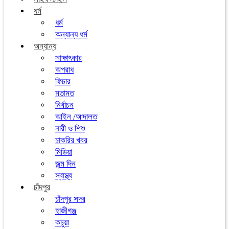
ধর্ম
ধর্ম
অন্যান্য ধর্ম
অন্যান্য
সাক্ষাৎকার
অপরাধ
ফিচার
মতামত
নির্বাচন
আইন /আদালত
নারী ও শিশু
চাকরির খবর
মিডিয়া
জন্ম দিন
স্বাস্থ্য
চাঁদপুর
চাঁদপুর সদর
হাজীগঞ্জ
কচুয়া