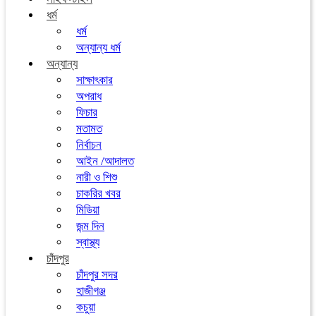
ধর্ম
ধর্ম
অন্যান্য ধর্ম
অন্যান্য
সাক্ষাৎকার
অপরাধ
ফিচার
মতামত
নির্বাচন
আইন /আদালত
নারী ও শিশু
চাকরির খবর
মিডিয়া
জন্ম দিন
স্বাস্থ্য
চাঁদপুর
চাঁদপুর সদর
হাজীগঞ্জ
কচুয়া