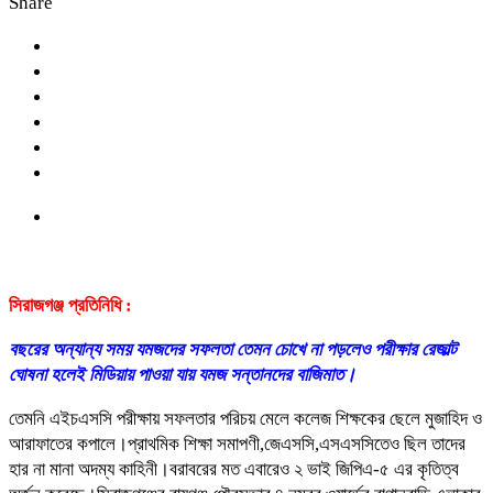
Share
সিরাজগঞ্জ প্রতিনিধি :
বছরের অন্যান্য সময় যমজদের সফলতা তেমন চোখে না পড়লেও পরীক্ষার রেজাল্ট
ঘোষনা হলেই মিডিয়ায় পাওয়া যায় যমজ সন্তানদের বাজিমাত।
তেমনি এইচএসসি পরীক্ষায় সফলতার পরিচয় মেলে কলেজ শিক্ষকের ছেলে মুজাহিদ ও
আরাফাতের কপালে।প্রাথমিক শিক্ষা সমাপণী,জেএসসি,এসএসসিতেও ছিল তাদের
হার না মানা অদম্য কাহিনী।বরাবরের মত এবারেও ২ ভাই জিপিএ-৫ এর কৃতিত্ব