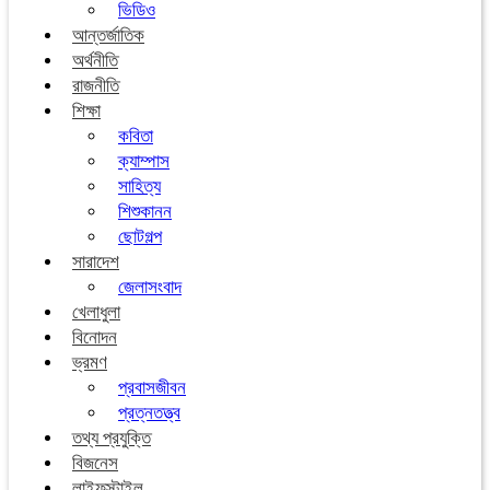
ভিডিও
আন্তর্জাতিক
অর্থনীতি
রাজনীতি
শিক্ষা
কবিতা
ক্যাম্পাস
সাহিত্য
শিশুকানন
ছোটগল্প
সারাদেশ
জেলাসংবাদ
খেলাধুলা
বিনোদন
ভ্রমণ
প্রবাসজীবন
প্রত্নতত্ত্ব
তথ্য প্রযুক্তি
বিজনেস
লাইফস্টাইল