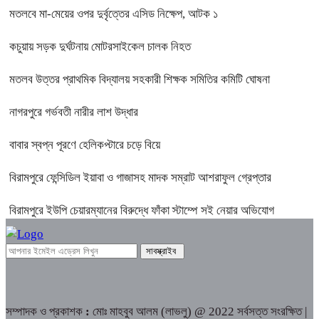
মতলবে মা-মেয়ের ওপর দুর্বৃত্তের এসিড নিক্ষেপ, আটক ১
কচুয়ায় সড়ক দুর্ঘটনায় মোটরসাইকেল চালক নিহত
মতলব উত্তর প্রাথমিক বিদ্যালয় সহকারী শিক্ষক সমিতির কমিটি ঘোষনা
নাগরপুরে গর্ভবতী নারীর লাশ উদ্ধার
বাবার স্বপ্ন পূরণে হেলিকপ্টারে চড়ে বিয়ে
বিরামপুরে ফেন্সিডিল ইয়াবা ও গাজাসহ মাদক সম্রাট আশরাফুল গ্রেপ্তার
বিরামপুরে ইউপি চেয়ারম্যানের বিরুদ্ধে ফাঁকা স্টাম্পে সই নেয়ার অভিযোগ
সম্পাদক ও প্রকাশক
:
মোঃ মাহবুব আলম (লাভলু) @ 2022 সর্বসত্ত সংরক্ষিত |