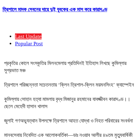
ত্রিশালে মাদক সেবনের দায়ে দুই যুবকের এক মাস করে কারাদণ্ড
Last Update
Popular Post
প্রকৃতির কোলে সংস্কৃতির মিলনমেলায় প্রতিদিনই ইতিহাস লিখছে কুমিল্লার
সুপ্রভাত মঞ্চ
ত্রিশালে পরিচ্ছন্নতা সচেতনতায় ‘ক্লিন ত্রিশাল-ক্লিন ময়মনসিংহ’ ক্যাম্পেইন
কুমিল্লায় সোহান হত্যা মামলায় বৃদ্ধ মিজানুর রহমানের যাবজ্জীবন কারাদণ্ড।।
ছেলে মেহেদী হাসান খালাস
জুলাই গণঅভ্যুত্থান উপলক্ষে ত্রিশালে আহত যোদ্ধা ও নিহত পরিবারের সংবর্ধনা
মানবসেবায় নিবেদিত এক আলোকবর্তিকা—ডাঃ নওয়াব আলীর ৪৯তম মৃত্যুবার্ষিকী