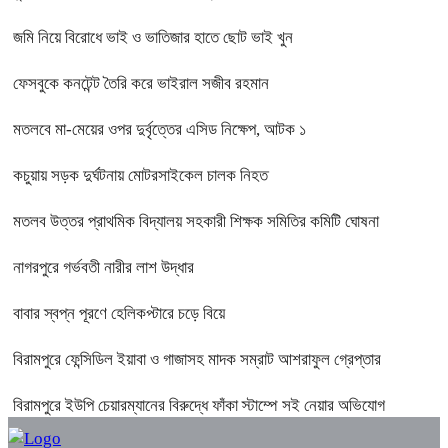
জমি নিয়ে বিরোধে ভাই ও ভাতিজার হাতে ছোট ভাই খুন
ফেসবুকে কনটেন্ট তৈরি করে ভাইরাল সজীব রহমান
মতলবে মা-মেয়ের ওপর দুর্বৃত্তের এসিড নিক্ষেপ, আটক ১
কচুয়ায় সড়ক দুর্ঘটনায় মোটরসাইকেল চালক নিহত
মতলব উত্তর প্রাথমিক বিদ্যালয় সহকারী শিক্ষক সমিতির কমিটি ঘোষনা
নাগরপুরে গর্ভবতী নারীর লাশ উদ্ধার
বাবার স্বপ্ন পূরণে হেলিকপ্টারে চড়ে বিয়ে
বিরামপুরে ফেন্সিডিল ইয়াবা ও গাজাসহ মাদক সম্রাট আশরাফুল গ্রেপ্তার
বিরামপুরে ইউপি চেয়ারম্যানের বিরুদ্ধে ফাঁকা স্টাম্পে সই নেয়ার অভিযোগ