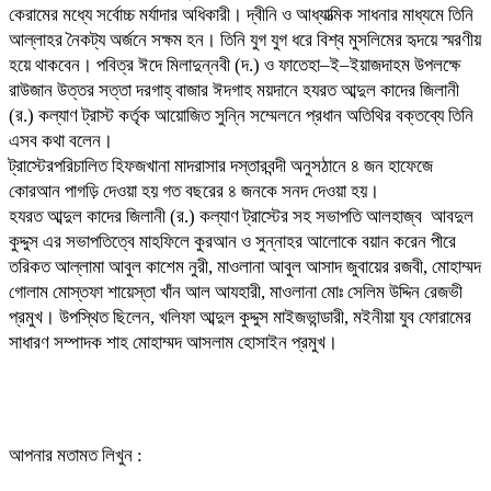
কেরামের মধ্যে সর্বোচ্চ মর্যাদার অধিকারী। দ্বীনি ও আধ্যাত্মিক সাধনার মাধ্যমে তিনি
আল্লাহর নৈকট্য অর্জনে সক্ষম হন। তিনি যুগ যুগ ধরে বিশ্ব মুসলিমের হৃদয়ে স্মরণীয়
হয়ে থাকবেন। পবিত্র ঈদে মিলাদুন্নবী (দ.) ও ফাতেহা–ই–ইয়াজদাহম উপলক্ষে
রাউজান উত্তর সত্তা দরগাহ্ বাজার ঈদগাহ ময়দানে হযরত আব্দুল কাদের জিলানী
(র.) কল্যাণ ট্রাস্ট কর্তৃক আয়োজিত সুন্নি সম্মেলনে প্রধান অতিথির বক্তব্যে তিনি
এসব কথা বলেন।
ট্রাস্টেরপরিচালিত হিফজখানা মাদরাসার দস্তারবন্দী অনুসঠানে ৪ জন হাফেজে
কোরআন পাগড়ি দেওয়া হয় গত বছরের ৪ জনকে সনদ দেওয়া হয়।
হযরত আব্দুল কাদের জিলানী (র.) কল্যাণ ট্রাস্টের সহ সভাপতি আলহাজ্ব আবদুল
কুদ্দুস এর সভাপতিত্বে মাহফিলে কুরআন ও সুন্নাহর আলোকে বয়ান করেন পীরে
তরিকত আল্লামা আবুল কাশেম নুরী, মাওলানা আবুল আসাদ জুবায়ের রজবী, মোহাম্মদ
গোলাম মোস্তফা শায়েস্তা খাঁন আল আযহারী, মাওলানা মোঃ সেলিম উদ্দিন রেজভী
প্রমুখ। উপস্থিত ছিলেন, খলিফা আব্দুল কুদ্দুস মাইজভান্ডারী, মইনীয়া যুব ফোরামের
সাধারণ সম্পাদক শাহ মোহাম্মদ আসলাম হোসাইন প্রমুখ।
আপনার মতামত লিখুন :