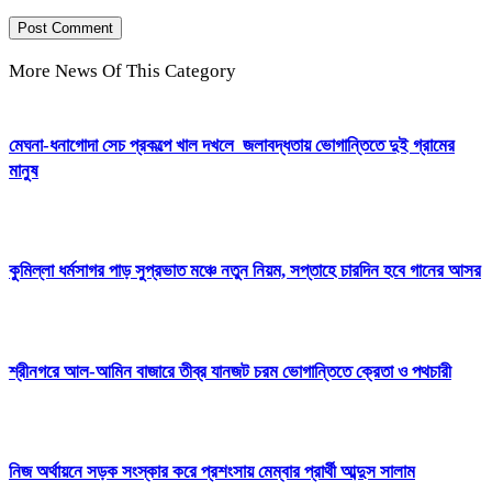
More News Of This Category
মেঘনা-ধনাগোদা সেচ প্রকল্পে খাল দখলে জলাবদ্ধতায় ভোগান্তিতে দুই গ্রামের
মানুষ
কুমিল্লা ধর্মসাগর পাড় সুপ্রভাত মঞ্চে নতুন নিয়ম, সপ্তাহে চারদিন হবে গানের আসর
শ্রীনগরে আল-আমিন বাজারে তীব্র যানজট চরম ভোগান্তিতে ক্রেতা ও পথচারী
নিজ অর্থায়নে সড়ক সংস্কার করে প্রশংসায় মেম্বার প্রার্থী আব্দুস সালাম