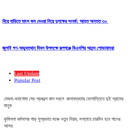
বিয়ে বাড়িতে মাংস কম দেওয়া নিয়ে দুপক্ষের সংঘর্ষ: আহত অন্তত ৩০ ​
জুলাই গণ-অভ্যুত্থান দিবস উপলক্ষে রূপগঞ্জে বিএনপির আনন্দ শোভাযাত্রা
Last Update
Popular Post
মেঘনা-ধনাগোদা সেচ প্রকল্পে খাল দখলে জলাবদ্ধতায় ভোগান্তিতে দুই গ্রামের
মানুষ
কুমিল্লা ধর্মসাগর পাড় সুপ্রভাত মঞ্চে নতুন নিয়ম, সপ্তাহে চারদিন হবে গানের
আসর