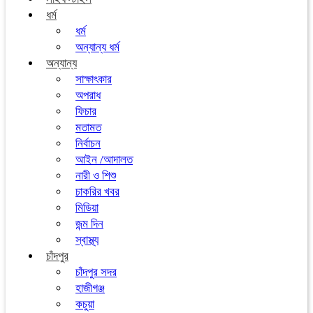
ধর্ম
ধর্ম
অন্যান্য ধর্ম
অন্যান্য
সাক্ষাৎকার
অপরাধ
ফিচার
মতামত
নির্বাচন
আইন /আদালত
নারী ও শিশু
চাকরির খবর
মিডিয়া
জন্ম দিন
স্বাস্থ্য
চাঁদপুর
চাঁদপুর সদর
হাজীগঞ্জ
কচুয়া