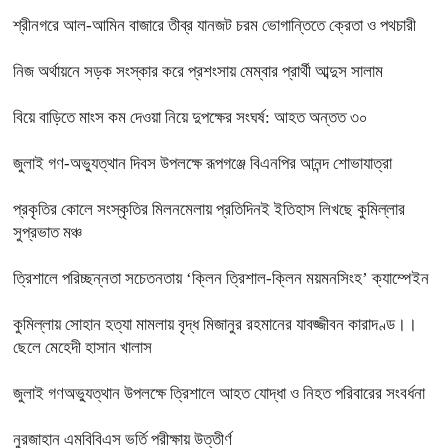
শ্রীনগরে আল-আমিন বাজারে তীব্র যানজট চরম ভোগান্তিতে ক্রেতা ও পথচারী
নিজ অর্থায়নে সড়ক সংস্কার করে প্রশংসায় মেম্বার প্রার্থী আব্দুস সালাম
বিয়ে বাড়িতে মাংস কম দেওয়া নিয়ে দুপক্ষের সংঘর্ষ: আহত অন্তত ৩০ ​
জুলাই গণ-অভ্যুত্থান দিবস উপলক্ষে রূপগঞ্জে বিএনপির আনন্দ শোভাযাত্রা
প্রকৃতির কোলে সংস্কৃতির মিলনমেলায় প্রতিদিনই ইতিহাস লিখছে কুমিল্লার
সুপ্রভাত মঞ্চ
ত্রিশালে পরিচ্ছন্নতা সচেতনতায় ‘ক্লিন ত্রিশাল-ক্লিন ময়মনসিংহ’ ক্যাম্পেইন
কুমিল্লায় সোহান হত্যা মামলায় বৃদ্ধ মিজানুর রহমানের যাবজ্জীবন কারাদণ্ড।।
ছেলে মেহেদী হাসান খালাস
জুলাই গণঅভ্যুত্থান উপলক্ষে ত্রিশালে আহত যোদ্ধা ও নিহত পরিবারের সংবর্ধনা
নুরজাহান এমবিবিএস ভর্তি পরীক্ষায় উত্তীর্ণ