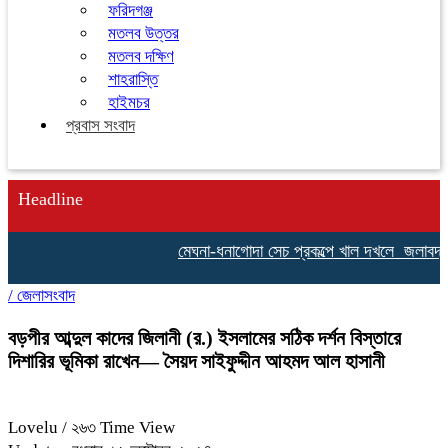
ফরিদগঞ্জ
মতলব উত্তর
মতলব দক্ষিণ
শাহরাস্তি
হাইমচর
প্রবাস সংবাদ
Headline
মেঘনা-ধনাগোদা সেচ প্রকল্পে খাল দখলে জলাবদ্ধতায়
/
জেলাসংবাদ
বড়পীর আব্দুল কাদের জিলানী (র.) ইসলামের সঠিক দর্শন বিস্তারে
দিশারির ভূমিকা রাখেন— সৈয়দ সাইফুদ্দীন আহমদ আল হাসানী
Lovelu
/ ২৬৩ Time View