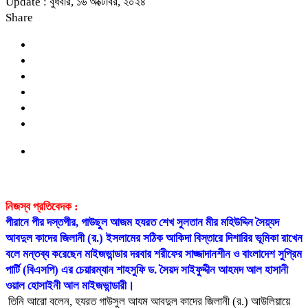
Update : বুধবার, ১৬ অক্টোবর, ২০২৪
Share
নিজস্ব প্রতিবেদক :
পীরানে পীর দস্তগীর, গাউছুল আজম হযরত শেখ সুলতান মীর মহিউদ্দিন সৈয়্যদ
আবদুল কাদের জিলানী (র.) ইসলামের সঠিক আকিদা বিস্তারে দিশারির ভূমিকা রাখেন
বলে মন্তব্য করেছেন মাইজভান্ডার দরবার শরীফের সাজ্জাদানশীন ও বাংলাদেশ সুপ্রিম
পার্টি (বিএসপি) এর চেয়ারম্যান শাহসুফি ড. সৈয়দ সাইফুদ্দীন আহমদ আল হাসানী
ওয়াল হোসাইনী আল মাইজভান্ডারী।
তিনি আরো বলেন, হযরত গাউসুল আযম আবদুল কাদের জিলানী (র.) আউলিয়ায়ে