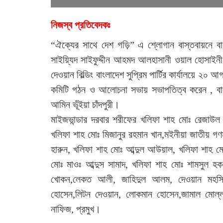
নিজস্ব প্রতিবেদকঃ
“ঐক্যের সাথে দেশ গড়ি” এ শ্লোগান বাস্তবায়নে বাংলা
সাইয়্যিদ সাইফুদ্দীন আহমদ আলহাসানী ওয়াল হোসাইনী
দেওয়ান বিল্ডিং বাংলাদেশ সুপ্রিম পার্টির কার্যালয়ে ২০ 
কমিটি গঠন ও আলোচনা সভায় সভাপতিত্ব করেন , বাংলা
আমিন ভূঁইয়া চাঁদপুরী।
মাইজভান্ডার দরবার শরীফের খলিফা শাহ মোঃ রেজাউল দে
খলিফা শাহ মোঃ মিজানুর রহমান খান,মইনীয়া জাতীয় গণম
হারুন, খলিফা শাহ মোঃ আব্দুল আউয়াল, খলিফা শাহ ম
মোঃ মাওঃ আব্দুস সামাদ, খলিফা শাহ মোঃ শামসুল হক,
খোকন,লেকত আলী, জাহিদুল আলম, দেওয়ান মহসিন,
হোসেন,লিটন দেওয়ান, লোকমান হোসেন,জামাল মোল্ল
নাফিজ, প্রমুখ।