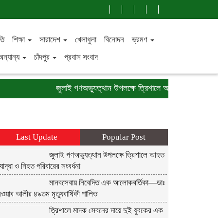
তি
শিক্ষা
সারাদেশ
খেলাধুলা
বিনোদন
ভ্রমণ
অন্যান্য
চাঁদপুর
প্রবাস সংবাদ
জুলাই গণঅভ্যুত্থান উপলক্ষে ত্রিশালে আহত যোদ্ধা ও নিহত পরিব
Last Update
Popular Post
জুলাই গণঅভ্যুত্থান উপলক্ষে ত্রিশালে আহত
োদ্ধা ও নিহত পরিবারের সংবর্ধনা
মানবসেবায় নিবেদিত এক আলোকবর্তিকা—ডাঃ
ওয়াব আলীর ৪৯তম মৃত্যুবার্ষিকী পালিত
ত্রিশালে মাদক সেবনের দায়ে দুই যুবকের এক