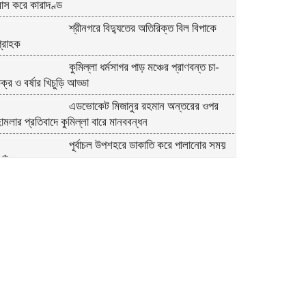
মাস করে কারাদণ্ড
শ্রীনগরে বিদ্যুতের অতিরিক্ত বিল বিপাকে
্রাহক
কুমিল্লা ধর্মসাগর পাড় মঞ্চের প্রাণবন্ত চা-
ক্র ও বর্ষার খিচুড়ি আড্ডা
এডভোকেট মিজানুর রহমান অন্তরের ওপর
ামলার প্রতিবাদে কুমিল্লা বারে মানববন্ধন
পূর্বাচল উপশহরে ডাকাতি করে পালানোর সময়
ুন্ঠিত মালামালসহ ছয় ডাকাত গ্রেফতার
দোকানে রাখা খালি কলসির ভেতর বড় গোখরা,
আতঙ্ক পাগলা মার্কেটে
মতলবে খাল খননের ২০ লক্ষাধিক টাকা সরকারি
কোষাগারে ফেরত দিয়ে প্রশংসায় ভাসছেন
ইউএনও
মতলব উত্তরে শিক্ষক কর্মচারী ঐক্যজোটের
কমিটি গঠন