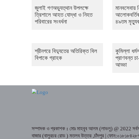
জুলাই গণঅভ্যুত্থান উপলক্ষে
মানবসেবায় 
ত্রিশালে আহত যোদ্ধা ও নিহত
আলোকবর্তি
পরিবারের সংবর্ধনা
৪৯তম মৃত্যুব
শ্রীনগরে বিদ্যুতের অতিরিক্ত বিল
কুমিল্লা ধর্
বিপাকে গ্রাহক
প্রাণবন্ত চা
আড্ডা
সম্পাদক ও প্রকাশক
:
মোঃ মাহবুব আলম (লাভলু) @ 2022 সর্বসত
বাজার (বালুরচর রোড ) মতলব উত্তর ,চাঁদপুর | ফোন:০১