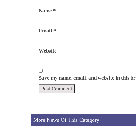
Name
*
Email
*
Website
Save my name, email, and website in this b
More News Of This Category