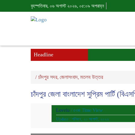
বৃহস্পতিবার, ০৬ অগাস্ট ২০২৬, ০৫:০৯ অপরাহ্ন
Headline
/
চাঁদপুর সদর
জেলাসংবাদ
মতলব উত্তর
,
,
চাঁদপুর জেলা বাংলাদেশ সুপ্রিম পার্টি (বিএ
Lovelu
/ ৫৩৪ Time View
Update : শনিবার, ২০ আগস্ট, ২০২২