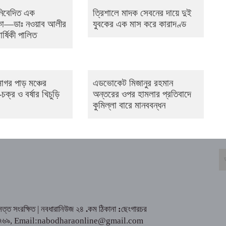
নিবেদিত এক
ত্রিশালে মাদক সেবনের দায়ে দুই
কা—ডাঃ নওয়াব আলীর
যুবকের এক মাস করে কারাদণ্ড
ার্ষিকী পালিত
মসাগর পাড় মঞ্চের
এডভোকেট মিজানুর রহমান
-চক্র ও বর্ষার খিচুড়ি
অন্তরের ওপর হামলার প্রতিবাদে
কুমিল্লা বারে মানববন্ধন
্ত সংরক্ষিত | নবধারানিউজ ২৪
.
কম ঠিকানা
:
ছেংগারচর
৮১৮৪২৮৭৬৯, Email:nabodharaonline@gmail.com