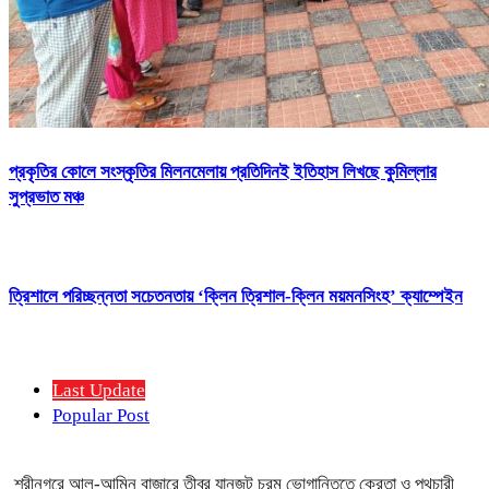
প্রকৃতির কোলে সংস্কৃতির মিলনমেলায় প্রতিদিনই ইতিহাস লিখছে কুমিল্লার
সুপ্রভাত মঞ্চ
ত্রিশালে পরিচ্ছন্নতা সচেতনতায় ‘ক্লিন ত্রিশাল-ক্লিন ময়মনসিংহ’ ক্যাম্পেইন
Last Update
Popular Post
শ্রীনগরে আল-আমিন বাজারে তীব্র যানজট চরম ভোগান্তিতে ক্রেতা ও পথচারী