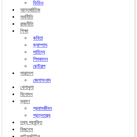
ভিডিও
আন্তর্জাতিক
অর্থনীতি
রাজনীতি
শিক্ষা
কবিতা
ক্যাম্পাস
সাহিত্য
শিশুকানন
ছোটগল্প
সারাদেশ
জেলাসংবাদ
খেলাধুলা
বিনোদন
ভ্রমণ
প্রবাসজীবন
প্রত্নতত্ত্ব
তথ্য প্রযুক্তি
বিজনেস
লাইফস্টাইল