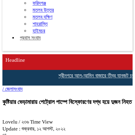
ফরিদগঞ্জ
মতলব উত্তর
মতলব দক্ষিণ
শাহরাস্তি
হাইমচর
প্রবাস সংবাদ
Headline
শ্রীনগরে আল-আমিন বাজারে তীব্র যানজট চরম ভোগা
/
জেলাসংবাদ
কুষ্টিয়ার ভেড়ামারায় পেট্রোল পাম্পে বিস্ফোরণের দগ্ধ হয়ে দুজন নিহত
Lovelu
/ ২৩৬ Time View
Update : শুক্রবার, ১২ আগস্ট, ২০২২