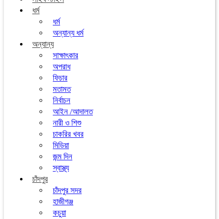
ধর্ম
ধর্ম
অন্যান্য ধর্ম
অন্যান্য
সাক্ষাৎকার
অপরাধ
ফিচার
মতামত
নির্বাচন
আইন /আদালত
নারী ও শিশু
চাকরির খবর
মিডিয়া
জন্ম দিন
স্বাস্থ্য
চাঁদপুর
চাঁদপুর সদর
হাজীগঞ্জ
কচুয়া