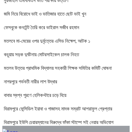
নুরজাহান এমবিবিএস ভর্তি পরীক্ষায় উত্তীর্ণ
জমি নিয়ে বিরোধে ভাই ও ভাতিজার হাতে ছোট ভাই খুন
ফেসবুকে কনটেন্ট তৈরি করে ভাইরাল সজীব রহমান
মতলবে মা-মেয়ের ওপর দুর্বৃত্তের এসিড নিক্ষেপ, আটক ১
কচুয়ায় সড়ক দুর্ঘটনায় মোটরসাইকেল চালক নিহত
মতলব উত্তর প্রাথমিক বিদ্যালয় সহকারী শিক্ষক সমিতির কমিটি ঘোষনা
নাগরপুরে গর্ভবতী নারীর লাশ উদ্ধার
বাবার স্বপ্ন পূরণে হেলিকপ্টারে চড়ে বিয়ে
বিরামপুরে ফেন্সিডিল ইয়াবা ও গাজাসহ মাদক সম্রাট আশরাফুল গ্রেপ্তার
বিরামপুরে ইউপি চেয়ারম্যানের বিরুদ্ধে ফাঁকা স্টাম্পে সই নেয়ার অভিযোগ