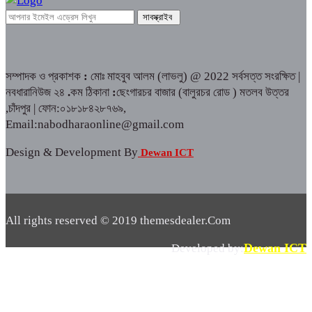
সম্পাদক ও প্রকাশক
:
মোঃ মাহবুব আলম (লাভলু) @ 2022 সর্বসত্ত সংরক্ষিত |
নবধারানিউজ ২৪
.
কম ঠিকানা
:
ছেংগারচর বাজার (বালুরচর রোড ) মতলব উত্তর
,চাঁদপুর | ফোন:০১৮১৮৪২৮৭৬৯,
Email:nabodharaonline@gmail.com
Design & Development By
Dewan ICT
All rights reserved © 2019 themesdealer.Com
Dewan ICT
Developed by: