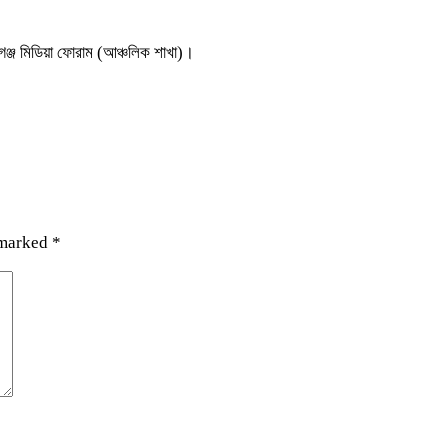
গঞ্জ মিডিয়া ফোরাম (আঞ্চলিক শাখা)।
 marked
*