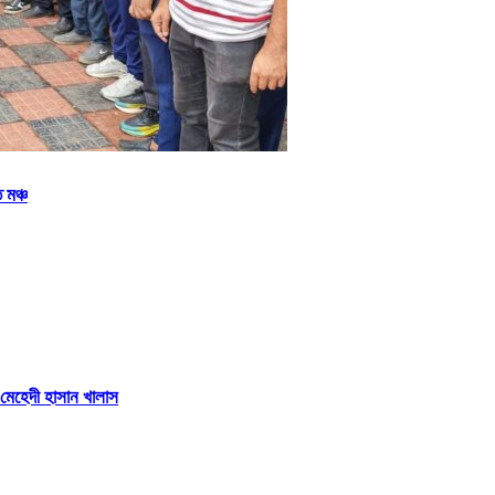
 মঞ্চ
 মেহেদী হাসান খালাস