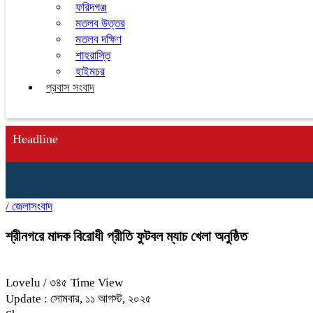
ফরিদগঞ্জ
মতলব উত্তর
মতলব দক্ষিণ
শাহরাস্তি
হাইমচর
প্রবাস সংবাদ
Headline
/
জেলাসংবাদ
শ্রীনগরে মাদক বিরোধী প্রীতি ফুটবল ম্যাচ খেলা অনুষ্ঠিত
Lovelu
/ ৩৪৫ Time View
Update : সোমবার, ১১ আগস্ট, ২০২৫