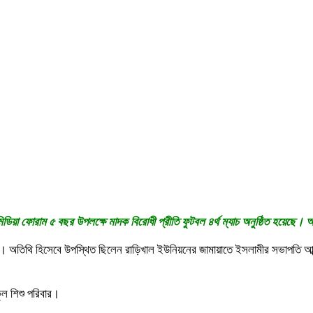
িডিয়া ফোরাম ৫ বছর উপলক্ষে মাদক বিরোধী প্রীতি ফুটবল ৪র্থ ম্যাচ অনুষ্ঠিত হয়েছে। আ
িথি হিসেবে উপস্থিত ছিলেন রাড়িখাল ইউনিয়নের জামায়াতে ইসলামীর সভাপতি আব্দুল হ
যকুল শিশু পরিবার।