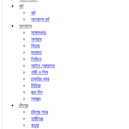
ধর্ম
ধর্ম
অন্যান্য ধর্ম
অন্যান্য
সাক্ষাৎকার
অপরাধ
ফিচার
মতামত
নির্বাচন
আইন /আদালত
নারী ও শিশু
চাকরির খবর
মিডিয়া
জন্ম দিন
স্বাস্থ্য
চাঁদপুর
চাঁদপুর সদর
হাজীগঞ্জ
কচুয়া