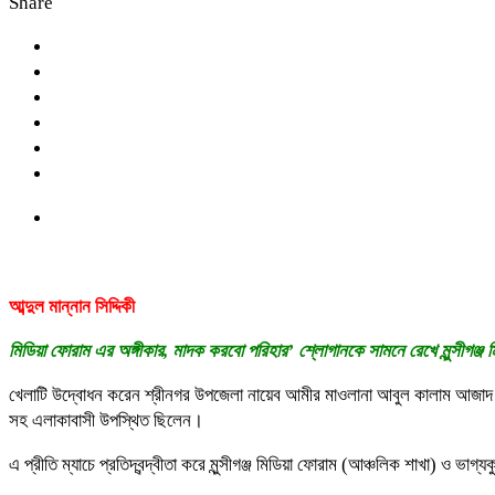
Share
আব্দুল মান্নান সিদ্দিকী
মিডিয়া ফোরাম এর অঙ্গীকার, মাদক করবো পরিহার’ শ্লোগানকে সামনে রেখে মুন্সীগঞ্জ ম
খেলাটি উদ্বোধন করেন শ্রীনগর উপজেলা নায়েব আমীর মাওলানা আবুল কালাম আজাদ। অত
সহ এলাকাবাসী উপস্থিত ছিলেন।
এ প্রীতি ম্যাচে প্রতিদ্বন্দ্বীতা করে মুন্সীগঞ্জ মিডিয়া ফোরাম (আঞ্চলিক শাখা) ও ভাগ্