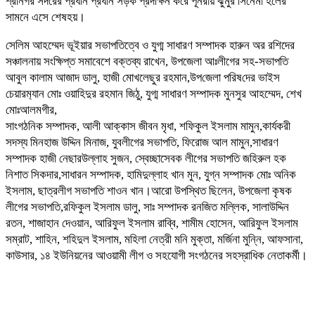
শ্রীনগর সদরের প্রধান প্রধান সড়ক প্রদক্ষিন করে পূনরায় ঝুমুর সিনেমা হলের
সামনে এসে শেষহয়।
সেলিম আহম্মেদ ভূইয়ার সভাপতিত্বে ও যুগ্ম সাধারণ সম্পাদক হারুন অর রশিদের
সঞ্চালনায় সংক্ষিপ্ত সমাবেশে বক্তব্য রাখেন, উপজেলা আঃলীগের সহ-সভাপতি
আবুল কালাম আজাদ ডালু, হাজী মোখলেছুর রহমান,উপ‌জেলা প‌রিষ‌দের ভাইস
চেয়ারম‌্যান মোঃ ওয়া‌হিদুর রহমান জিঠু, যুগ্ম সাধারণ সম্পাদক মুনসুর আহম্মেদ, শেখ
মোঃআলমগীর,
সাংগঠনিক সম্পাদক, আলী আক্কাস জীবন মৃধা, শফিকুল ইসলাম মামুন,কার্যকরী
সদস্য মিনহাজ উদ্দিন মিনাজ, যুবলীগের সভাপতি, ফিরোজ আল মামুন,সাধারণ
সম্পাদক হাজী নেছারউল্লাহ সুজন, স্বেচ্ছাসেবক লীগের সভাপতি জহিরুল হক
নিশাত সিকদার,সাধারন সম্পাদক, হামিদুল্লাহ খান মুন, যুগ্ন সম্পাদক মোঃ অ‌নিক
ইসলাম, ছাত্রলীগ সভাপতি শাওন খান।আরো উপস্থিত ছিলেন, উপজেলা কৃষক
লীগের সভাপতি,র‌ফিক‌ুল ইসলাম ডালু, সাঃ সম্পাদক রনজিত মল্লিক, সালাউদ্দিন
রতন, শাজাহান দেওয়ান, আরিফুল ইসলাম রাব্বি, শামীম হোসেন, আরিফুল ইসলাম
সম্রাট, শাহিন, শহিদুল ইসলাম, মহিলা নেত্রী মনি মুক্তা, মর্জিনা মুন্নি, আফসানা,
কাউসার, ১৪ ইউনিয়নের আওয়ামী লীগ ও সহযোগী সংগঠনের সহস্রাধিক নেতাকর্মী।