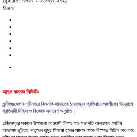
Update : শনিবার, ৩ ডিসেম্বর, ২০২২
Share
আব্দুল মান্নান সিদ্দিকীঃ
মুন্সীগঞ্জজেলার শ্রীনগরে বিএনপি-জামাতের নৈরাজ্যের প্রতিবাদে আঃলীগের উদ্যোগে
প্রতিবাদী মিছিল ও বি‌ক্ষোভ সমাবেশ অনুষ্ঠিত।
৩ডিসেম্বর সকালে উপজেলা আওয়ামী লীগের সহ-সভাপতি আলহাজ্ব সেলিম
আহম্মেদ ভূইয়ার নেতৃত্বে ঝুমুর সিনেমা হলের সামনে থেকে বিক্ষোভ মিছিল বের করে