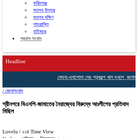
ফরিদগঞ্জ
মতলব উত্তর
মতলব দক্ষিণ
শাহরাস্তি
হাইমচর
প্রবাস সংবাদ
Headline
মেঘনা-ধনাগোদা সেচ প্রকল্পে খাল দখলে জলাবদ্ধতা
/
জেলাসংবাদ
শ্রীনগরে বিএনপি-জামাতের নৈরাজ্যের বিরুদ্ধে আঃলীগের প্রতিবাদ
মিছিল
Lovelu
/ ২২৪ Time View