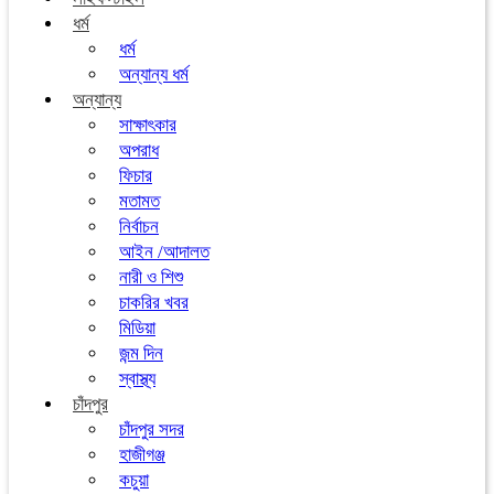
ধর্ম
ধর্ম
অন্যান্য ধর্ম
অন্যান্য
সাক্ষাৎকার
অপরাধ
ফিচার
মতামত
নির্বাচন
আইন /আদালত
নারী ও শিশু
চাকরির খবর
মিডিয়া
জন্ম দিন
স্বাস্থ্য
চাঁদপুর
চাঁদপুর সদর
হাজীগঞ্জ
কচুয়া