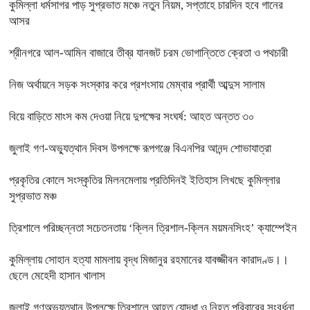
কুমিল্লা ধর্মসাগর পাড় সুপ্রভাত মঞ্চে নতুন নিয়ম, সপ্তাহে চারদিন হবে গানের
আসর
শ্রীনগরে আল-আমিন বাজারে তীব্র যানজট চরম ভোগান্তিতে ক্রেতা ও পথচারী
নিজ অর্থায়নে সড়ক সংস্কার করে প্রশংসায় মেম্বার প্রার্থী আব্দুস সালাম
বিয়ে বাড়িতে মাংস কম দেওয়া নিয়ে দুপক্ষের সংঘর্ষ: আহত অন্তত ৩০ ​
জুলাই গণ-অভ্যুত্থান দিবস উপলক্ষে রূপগঞ্জে বিএনপির আনন্দ শোভাযাত্রা
প্রকৃতির কোলে সংস্কৃতির মিলনমেলায় প্রতিদিনই ইতিহাস লিখছে কুমিল্লার
সুপ্রভাত মঞ্চ
ত্রিশালে পরিচ্ছন্নতা সচেতনতায় ‘ক্লিন ত্রিশাল-ক্লিন ময়মনসিংহ’ ক্যাম্পেইন
কুমিল্লায় সোহান হত্যা মামলায় বৃদ্ধ মিজানুর রহমানের যাবজ্জীবন কারাদণ্ড।।
ছেলে মেহেদী হাসান খালাস
জুলাই গণঅভ্যুত্থান উপলক্ষে ত্রিশালে আহত যোদ্ধা ও নিহত পরিবারের সংবর্ধনা