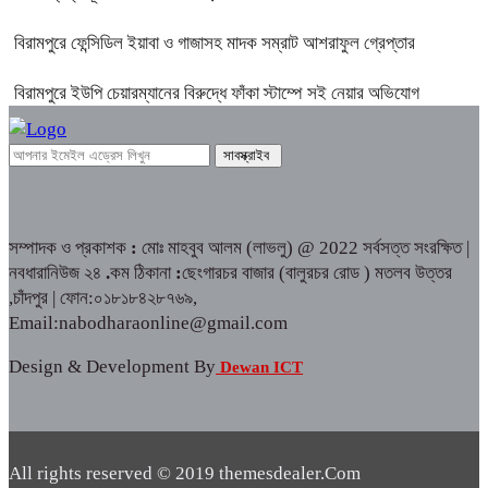
বিরামপুরে ফেন্সিডিল ইয়াবা ও গাজাসহ মাদক সম্রাট আশরাফুল গ্রেপ্তার
বিরামপুরে ইউপি চেয়ারম্যানের বিরুদ্ধে ফাঁকা স্টাম্পে সই নেয়ার অভিযোগ
সম্পাদক ও প্রকাশক
:
মোঃ মাহবুব আলম (লাভলু) @ 2022 সর্বসত্ত সংরক্ষিত |
নবধারানিউজ ২৪
.
কম ঠিকানা
:
ছেংগারচর বাজার (বালুরচর রোড ) মতলব উত্তর
,চাঁদপুর | ফোন:০১৮১৮৪২৮৭৬৯,
Email:nabodharaonline@gmail.com
Design & Development By
Dewan ICT
All rights reserved © 2019 themesdealer.Com