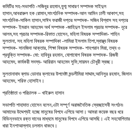
কমিটির সহ-সভাপতি -সজিবুর রহমান,যুগ্ম সাধারণ সম্পাদক সাইদুল
হাসান,আবরারুল হক রোমান,সাংগঠনিক সম্পাদক-আল আমিন ঢালী আকাশ,সহ
সাংগঠনিক-সাকিল হাসান,সাঈদ ফরাজী দপ্তর সম্পাদক- সজিব বিশ্বাস সহ দপ্তর
সম্পাদক- ইমরান আহমেদ অর্থ সম্পাদক -জাহিদুল ইসলাম প্রচার সম্পাদক- নূরে
আলম,সহ প্রচার সম্পাদক-রিফাত হোসেন, মহিলা বিষয়ক সম্পাদিকা- শাহিন
সুলতানা, সহ মহিলা বিষয়ক সম্পাদিকা -লামিয়া ইসলাম তিশা,স্বাস্থ্য বিষয়ক
সম্পাদক- সানজিদা আক্তার, শিক্ষা বিষয়ক সম্পাদক- শাহপরান মিয়া, তথ্য ও
প্রযুক্তি সম্পাদক- মো: হাবিবুর রহমান, যোগাযোগ বিষয়ক সম্পাদক- রিজবী
আহমেদ, কার্যকরী সদস্য- আরিয়ান আহমেদ সুফি,সায়মন চৌধুরী স্বচ্ছ।
সুলতানাবাদ ব্লাড ডোনার ক্লাবের উপদেষ্টা মন্ডলীমিয়া সাদ্দাম,আনিসুর রহমান, জিসান
আহমেদ, শরিফ হোসাইন।
প্রতিষ্ঠাতা ও পরিচালক – খাইরুল হাসান
সভাপতি শাহাদাত হোসেন বলেন,এটা সম্পূর্ণ অরাজনৈতিক স্বেচ্ছাসেবী সংগঠন৷
আমাদের উদ্দেশ্যই হচ্ছে মানুষের বিপদে এগিয়ে আসা। আমরা কয়েক বছর ধরে
বিভিন্নভাবে রক্ত দানের মাধ্যমে মানুষের বিপদে এগিয়ে আসছি। এই সহযোগিতার
ধারা ইনশাআল্লাহ চলমান থাকবে।