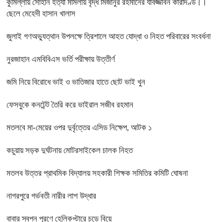
কুমিল্লায় সোহান হত্যা মামলায় বৃদ্ধ মিজানুর রহমানের যাবজ্জীবন কারাদণ্ড।।
ছেলে মেহেদী হাসান খালাস
জুলাই গণঅভ্যুত্থান উপলক্ষে ত্রিশালে আহত যোদ্ধা ও নিহত পরিবারের সংবর্ধনা
নুরজাহান এমবিবিএস ভর্তি পরীক্ষায় উত্তীর্ণ
জমি নিয়ে বিরোধে ভাই ও ভাতিজার হাতে ছোট ভাই খুন
ফেসবুকে কনটেন্ট তৈরি করে ভাইরাল সজীব রহমান
মতলবে মা-মেয়ের ওপর দুর্বৃত্তের এসিড নিক্ষেপ, আটক ১
কচুয়ায় সড়ক দুর্ঘটনায় মোটরসাইকেল চালক নিহত
মতলব উত্তর প্রাথমিক বিদ্যালয় সহকারী শিক্ষক সমিতির কমিটি ঘোষনা
নাগরপুরে গর্ভবতী নারীর লাশ উদ্ধার
বাবার স্বপ্ন পূরণে হেলিকপ্টারে চড়ে বিয়ে