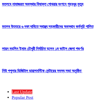
মতলবে নামাজরত অবস্থায় বিষাক্ত গোখরার দংশনে গৃহবধূর মৃত্যু
মতলব উত্তরে ৬ দফা দাবিতে স্বাস্থ্য সহকারীদের অবস্থান কর্মসূচি পালিত
লায়ন মহসিন ইমাম চৌধুরী নির্বাচিত হলেন ১ম ভাইস জেলা গভর্ণর
নিউ পপুলার ডিজিটাল ডায়াগনস্টিক সেন্টারের সদস্য সভা অনুষ্ঠিত
Last Update
Popular Post