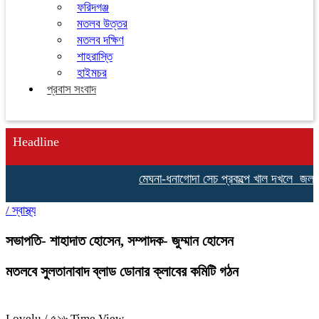
ফরিদগঞ্জ
মতলব উত্তর
মতলব দক্ষিণ
শাহরাস্তি
হাইমচর
প্রবাস সংবাদ
Headline
মেঘনা-ধনাগোদা সেচ প্রকল্পে খাল দখলে জলাবদ্ধ
/
স্বাস্থ্য
সভাপতি- শাহাদাত হোসেন, সম্পাদক- জুম্মান হোসেন
মতলবে সুলতানাবাদ ব্লাড ডোনার ক্লাবের কমিটি গঠন
Lovelu
/ ৫১৬ Time View