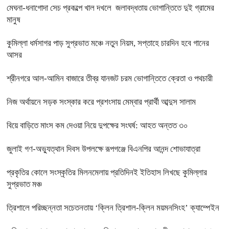
মেঘনা-ধনাগোদা সেচ প্রকল্পে খাল দখলে জলাবদ্ধতায় ভোগান্তিতে দুই গ্রামের
মানুষ
কুমিল্লা ধর্মসাগর পাড় সুপ্রভাত মঞ্চে নতুন নিয়ম, সপ্তাহে চারদিন হবে গানের
আসর
শ্রীনগরে আল-আমিন বাজারে তীব্র যানজট চরম ভোগান্তিতে ক্রেতা ও পথচারী
নিজ অর্থায়নে সড়ক সংস্কার করে প্রশংসায় মেম্বার প্রার্থী আব্দুস সালাম
বিয়ে বাড়িতে মাংস কম দেওয়া নিয়ে দুপক্ষের সংঘর্ষ: আহত অন্তত ৩০ ​
জুলাই গণ-অভ্যুত্থান দিবস উপলক্ষে রূপগঞ্জে বিএনপির আনন্দ শোভাযাত্রা
প্রকৃতির কোলে সংস্কৃতির মিলনমেলায় প্রতিদিনই ইতিহাস লিখছে কুমিল্লার
সুপ্রভাত মঞ্চ
ত্রিশালে পরিচ্ছন্নতা সচেতনতায় ‘ক্লিন ত্রিশাল-ক্লিন ময়মনসিংহ’ ক্যাম্পেইন