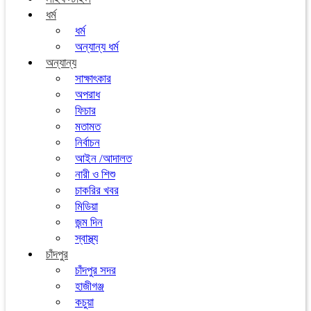
ধর্ম
ধর্ম
অন্যান্য ধর্ম
অন্যান্য
সাক্ষাৎকার
অপরাধ
ফিচার
মতামত
নির্বাচন
আইন /আদালত
নারী ও শিশু
চাকরির খবর
মিডিয়া
জন্ম দিন
স্বাস্থ্য
চাঁদপুর
চাঁদপুর সদর
হাজীগঞ্জ
কচুয়া