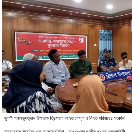
জুলাই গণঅভ্যুত্থান উপলক্ষে ত্রিশালে আহত যোদ্ধা ও নিহত পরিবারের সংবর্ধনা
মানবসেবায় নিবেদিত এক আলোকবর্তিকা—ডাঃ নওয়াব আলীর ৪৯তম মৃত্যুবার্ষিকী