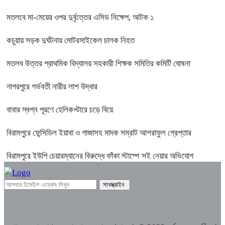
মতলবে মা-মেয়ের ওপর দুর্বৃত্তের এসিড নিক্ষেপ, আটক ১
কচুয়ায় সড়ক দুর্ঘটনায় মোটরসাইকেল চালক নিহত
মতলব উত্তর প্রাথমিক বিদ্যালয় সহকারী শিক্ষক সমিতির কমিটি ঘোষনা
নাগরপুরে গর্ভবতী নারীর লাশ উদ্ধার
বাবার স্বপ্ন পূরণে হেলিকপ্টারে চড়ে বিয়ে
বিরামপুরে ফেন্সিডিল ইয়াবা ও গাজাসহ মাদক সম্রাট আশরাফুল গ্রেপ্তার
বিরামপুরে ইউপি চেয়ারম্যানের বিরুদ্ধে ফাঁকা স্টাম্পে সই নেয়ার অভিযোগ