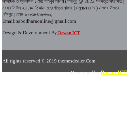
সম্পাদক ও প্রকাশক
:
মোঃ মাহবুব আলম (লাভলু) @ 2022 সর্বসত্ত সংরক্ষিত |
নবধারানিউজ ২৪
.
কম ঠিকানা
:
ছেংগারচর বাজার (বালুরচর রোড ) মতলব উত্তর
,চাঁদপুর | ফোন:০১৮১৮৪২৮৭৬৯,
Email:nabodharaonline@gmail.com
Design & Development By
Dewan ICT
All rights reserved © 2019 themesdealer.Com
Dewan ICT
Developed by: