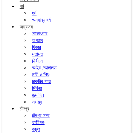
ধর্ম
ধর্ম
অন্যান্য ধর্ম
অন্যান্য
সাক্ষাৎকার
অপরাধ
ফিচার
মতামত
নির্বাচন
আইন /আদালত
নারী ও শিশু
চাকরির খবর
মিডিয়া
জন্ম দিন
স্বাস্থ্য
চাঁদপুর
চাঁদপুর সদর
হাজীগঞ্জ
কচুয়া