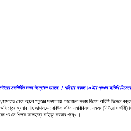
ার সেন্টারের নবনির্মিত ভবন উদ্বোধন হয়েছে । শনিবার সকাল ১০ টায় প্রধান অতিথি হিস
ামায়াত নেতা আব্দুল গফুরের সঞ্চালনায় আলোচনা সভায় বিশেষ অতিথি হিসেবে বক্তব্য
 অধিদপ্তর জ্বনাব শাহ জামাল,ডা: রবিউল করিম এমবিবিএস, এমএস(নিউরো সার্জারী) পিজ
লয়ের প্রধান শিক্ষক আলহাজ্ব কাইয়ুম সরকার প্রমূখ ।