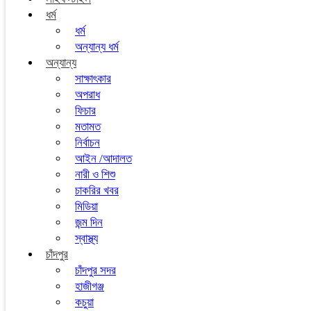
ধর্ম
ধর্ম
অন্যান্য ধর্ম
অন্যান্য
সাক্ষাৎকার
অপরাধ
ফিচার
মতামত
নির্বাচন
আইন /আদালত
নারী ও শিশু
চাকরির খবর
মিডিয়া
জন্ম দিন
স্বাস্থ্য
চাঁদপুর
চাঁদপুর সদর
হাজীগঞ্জ
কচুয়া