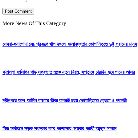
More News Of This Category
মেঘনা-ধনাগোদা সেচ প্রকল্পে খাল দখলে জলাবদ্ধতায় ভোগান্তিতে দুই গ্রামের মানুষ
কুমিল্লা ধর্মসাগর পাড় সুপ্রভাত মঞ্চে নতুন নিয়ম, সপ্তাহে চারদিন হবে গানের আসর
শ্রীনগরে আল-আমিন বাজারে তীব্র যানজট চরম ভোগান্তিতে ক্রেতা ও পথচারী
নিজ অর্থায়নে সড়ক সংস্কার করে প্রশংসায় মেম্বার প্রার্থী আব্দুস সালাম