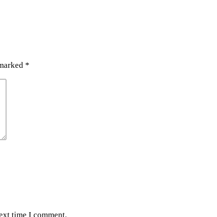
 marked
*
next time I comment.