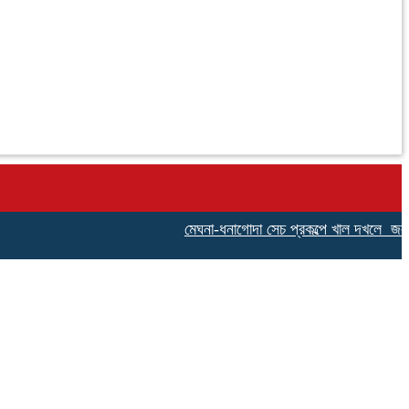
মেঘনা-ধনাগোদা সেচ প্রকল্পে খাল দখলে জলাবদ্ধতা