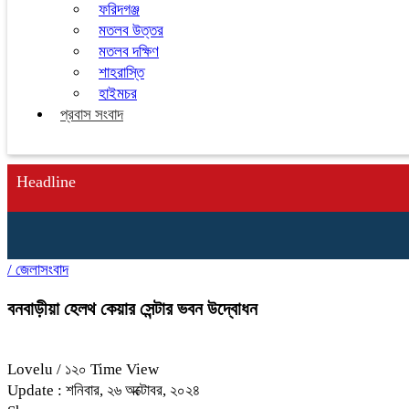
ফরিদগঞ্জ
মতলব উত্তর
মতলব দক্ষিণ
শাহরাস্তি
হাইমচর
প্রবাস সংবাদ
Headline
/
জেলাসংবাদ
বনবাড়ীয়া হেলথ কেয়ার সেন্টার ভবন উদ্বোধন
Lovelu
/ ১২০ Time View
Update : শনিবার, ২৬ অক্টোবর, ২০২৪