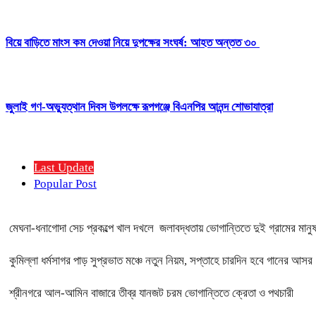
বিয়ে বাড়িতে মাংস কম দেওয়া নিয়ে দুপক্ষের সংঘর্ষ: আহত অন্তত ৩০ ​
জুলাই গণ-অভ্যুত্থান দিবস উপলক্ষে রূপগঞ্জে বিএনপির আনন্দ শোভাযাত্রা
Last Update
Popular Post
মেঘনা-ধনাগোদা সেচ প্রকল্পে খাল দখলে জলাবদ্ধতায় ভোগান্তিতে দুই গ্রামের মানু
কুমিল্লা ধর্মসাগর পাড় সুপ্রভাত মঞ্চে নতুন নিয়ম, সপ্তাহে চারদিন হবে গানের আসর
শ্রীনগরে আল-আমিন বাজারে তীব্র যানজট চরম ভোগান্তিতে ক্রেতা ও পথচারী