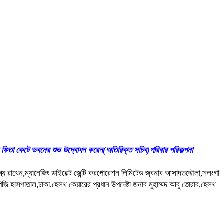
েবে ফিতা কেটে ভবনের শুভ উদ্বোধন করেন(অতিরিক্ত সচিব)পরিবার পরিকল্পনা
 রাখেন,ম্যানেজিং ডাইরেক্ট জেন্টি করপোরেশন লিমিটেড জ্বনাব আসাদতদ্দৌলা,সলংগা
ি হাসপাতাল,ঢাকা,হেলথ কেয়ারের প্রধান উপদেষ্টা জনাব মুহাম্মদ আবু তোরাব,হেলথ