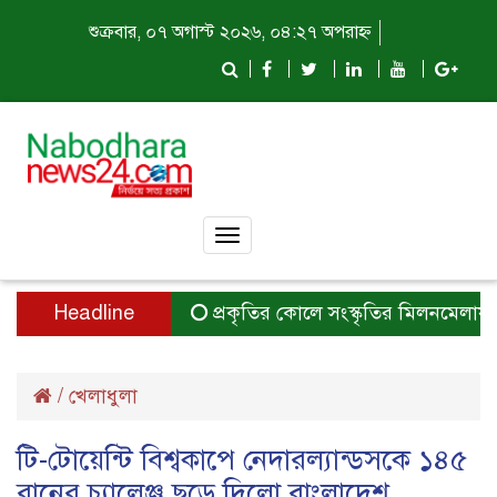
শুক্রবার, ০৭ অগাস্ট ২০২৬, ০৪:২৭ অপরাহ্ন
Toggle
navigation
Headline
প্রকৃতির কোলে সংস্কৃতির মিলনমেলায় প্রত
/
খেলাধুলা
টি-টোয়েন্টি বিশ্বকাপে নেদারল্যান্ডসকে ১৪৫
রানের চ্যালেঞ্জ ছুড়ে দিলো বাংলাদেশ