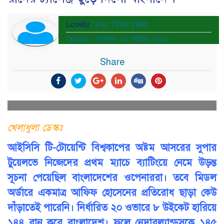
Lovelu
/ ৪৬১ Time View
Update : সোমবার, ২৪ অক্টোবর, ২০২২
Share
খেলাধুলা ডেস্কঃ
আইসিসি টি-টোয়েন্টি বিশ্বকাপের অষ্টম আসরের সুপার
টুয়েলভে নিজেদের প্রথম ম্যাচে ব্যাটিংয়ে নেমে উড়ন্ত
সূচনা পেয়েছিল বাংলাদেশের ওপেনাররা। তবে মিডল
অর্ডারে একমাত্র আফিফ হোসেনের প্রতিরোধ ছাড়া কেউ
দাঁড়াতেই পারেনি। নির্ধারিত ২০ ওভারে ৮ উইকেট হারিয়ে
১৪৪ রান করে বাংলাদেশ। ফলে নেদারল্যান্ডসকে ১৪৫