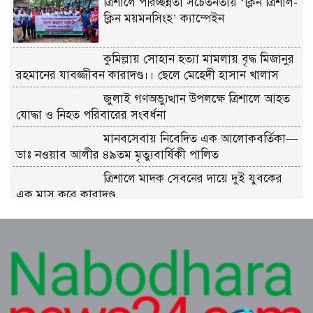
ত্রিশালে পরিচ্ছন্নতা সচেতনতায় ‘ক্লিন ত্রিশাল-
ক্লিন ময়মনসিংহ’ ক্যাম্পেইন
কুমিল্লায় সোহান হত্যা মামলায় বৃদ্ধ মিজানুর
রহমানের যাবজ্জীবন কারাদণ্ড।। ছেলে মেহেদী হাসান খালাস
জুলাই গণঅভ্যুত্থান উপলক্ষে ত্রিশালে আহত
যোদ্ধা ও নিহত পরিবারের সংবর্ধনা
মানবসেবায় নিবেদিত এক আলোকবর্তিকা—
ডাঃ নওয়াব আলীর ৪৯তম মৃত্যুবার্ষিকী পালিত
ত্রিশালে মাদক সেবনের দায়ে দুই যুবকের
এক মাস করে কারাদণ্ড
শ্রীনগরে বিদ্যুতের অতিরিক্ত বিল বিপাকে
গ্রাহক
কুমিল্লা ধর্মসাগর পাড় মঞ্চের প্রাণবন্ত চা-চক্র
ও বর্ষার খিচুড়ি আড্ডা