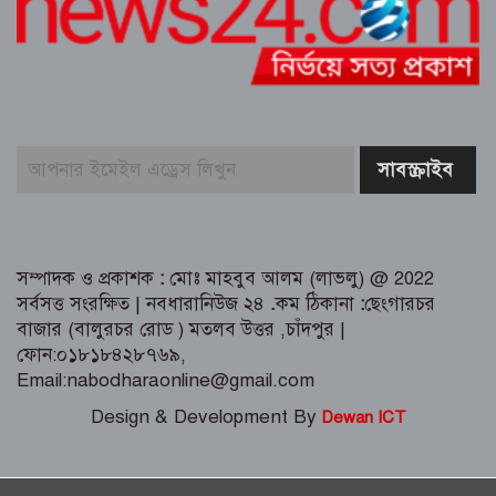
এডভোকেট মিজানুর রহমান অন্তরের ওপর
হামলার প্রতিবাদে কুমিল্লা বারে মানববন্ধন
পূর্বাচল উপশহরে ডাকাতি করে পালানোর
সময় লুন্ঠিত মালামালসহ ছয় ডাকাত
গ্রেফতার
সম্পাদক ও প্রকাশক
:
মোঃ মাহবুব আলম (লাভলু) @ 2022
সর্বসত্ত সংরক্ষিত | নবধারানিউজ ২৪
.
কম ঠিকানা
:
ছেংগারচর
বাজার (বালুরচর রোড ) মতলব উত্তর ,চাঁদপুর |
ফোন:০১৮১৮৪২৮৭৬৯,
Email:nabodharaonline@gmail.com
Design & Development By
Dewan ICT